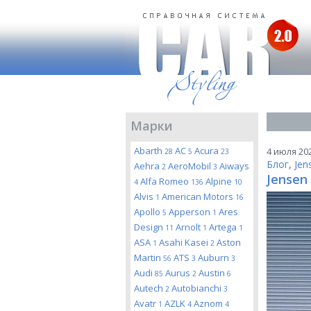
Марки
Abarth
AC
Acura
4 июля 202
28
5
23
Блог
,
Jen
Aehra
AeroMobil
Aiways
2
3
Jensen 
Alfa Romeo
Alpine
4
136
10
Alvis
American Motors
1
16
Apollo
Apperson
Ares
5
1
Design
Arnolt
Artega
11
1
1
ASA
Asahi Kasei
Aston
1
2
Martin
ATS
Auburn
56
3
3
Audi
Aurus
Austin
85
2
6
Autech
Autobianchi
2
3
Avatr
AZLK
Aznom
1
4
4