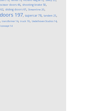
 doors
15
revival
13
Richard Teague
12
safety
22
,
,
,
scissor doors
46
shooting brake
50
,
,
,
62
sliding doors
61
Streamline
20
 doors
197
,
,
,
supercar
78
tandem
25
,
,
,
,
transformer
14
truck
19
Uedelhoven Studios
14
l concept
14