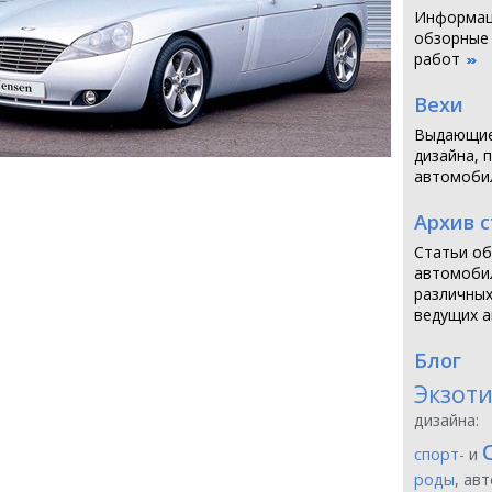
Информаци
обзорные
работ
Вехи
Выдающие
дизайна, 
автомоби
Архив 
Статьи об
автомобил
различных
ведущих а
Блог
Экзот
дизайна:
спорт-
и
роды
, ав