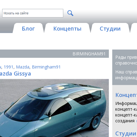
Блог
Концепты
Студии
BIRMINGHAM91
Рады прив
справочной
ы
,
1991
,
Mazda
,
Birmingham91
Наш справ
azda Gissya
информац
Концеп
Информац
концепт-к
концепт-к
создания
Студии