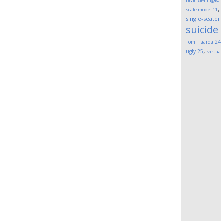
reverse-hinged
scale model
11
single-seater
suicide
Tom Tjaarda
24
,
ugly
25
virtua