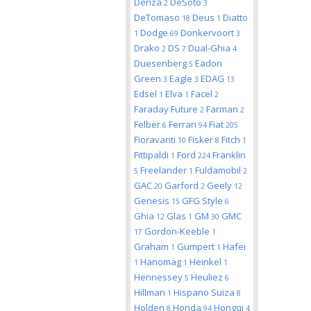
Denza
DeSoto
2
3
DeTomaso
Deus
Diatto
18
1
Dodge
Donkervoort
1
69
3
Drako
DS
Dual-Ghia
2
7
4
Duesenberg
Eadon
5
Green
Eagle
EDAG
3
3
13
Edsel
Elva
Facel
1
1
2
Faraday Future
Farman
2
2
Felber
Ferrari
Fiat
6
94
205
Fioravanti
Fisker
Fitch
10
8
1
Fittipaldi
Ford
Franklin
1
224
Freelander
Fuldamobil
5
1
2
GAC
Garford
Geely
20
2
12
Genesis
GFG Style
15
6
Ghia
Glas
GM
GMC
12
1
30
Gordon-Keeble
17
1
Graham
Gumpert
Hafei
1
1
Hanomag
Heinkel
1
1
1
Hennessey
Heuliez
5
6
Hillman
Hispano Suiza
1
8
Holden
Honda
Hongqi
8
94
4