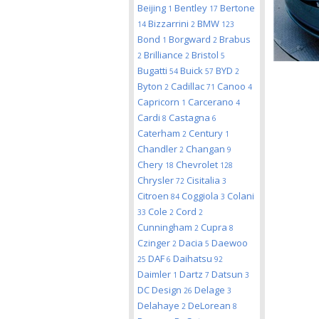
Beijing
Bentley
Bertone
1
17
Bizzarrini
BMW
14
2
123
Bond
Borgward
Brabus
1
2
Brilliance
Bristol
2
2
5
Bugatti
Buick
BYD
54
57
2
Byton
Cadillac
Canoo
2
71
4
Capricorn
Carcerano
1
4
Cardi
Castagna
8
6
Caterham
Century
2
1
Chandler
Changan
2
9
Chery
Chevrolet
18
128
Chrysler
Cisitalia
72
3
Citroen
Coggiola
Colani
84
3
Cole
Cord
33
2
2
Cunningham
Cupra
2
8
Czinger
Dacia
Daewoo
2
5
DAF
Daihatsu
25
6
92
Daimler
Dartz
Datsun
1
7
3
DC Design
Delage
26
3
Delahaye
DeLorean
2
8