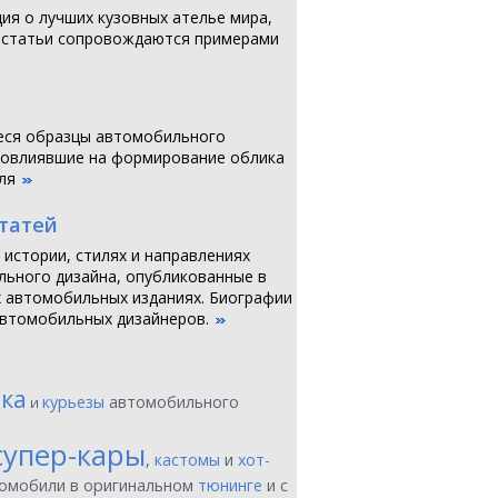
я о лучших кузовных ателье мира,
 статьи сопровождаются примерами
ся образцы автомобильного
повлиявшие на формирование облика
ля
статей
 истории, стилях и направлениях
ьного дизайна, опубликованные в
 автомобильных изданиях. Биографии
втомобильных дизайнеров.
ика
курьезы
автомобильного
и
супер-кары
,
кастомы
и
хот-
томобили в оригинальном
тюнинге
и с