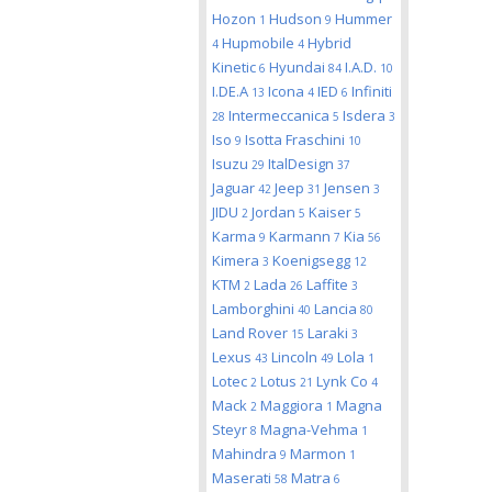
Hozon
Hudson
Hummer
1
9
Hupmobile
Hybrid
4
4
Kinetic
Hyundai
I.A.D.
6
84
10
I.DE.A
Icona
IED
Infiniti
13
4
6
Intermeccanica
Isdera
28
5
3
Iso
Isotta Fraschini
9
10
Isuzu
ItalDesign
29
37
Jaguar
Jeep
Jensen
42
31
3
JIDU
Jordan
Kaiser
2
5
5
Karma
Karmann
Kia
9
7
56
Kimera
Koenigsegg
3
12
KTM
Lada
Laffite
2
26
3
Lamborghini
Lancia
40
80
Land Rover
Laraki
15
3
Lexus
Lincoln
Lola
43
49
1
Lotec
Lotus
Lynk Co
2
21
4
Mack
Maggiora
Magna
2
1
Steyr
Magna-Vehma
8
1
Mahindra
Marmon
9
1
Maserati
Matra
58
6