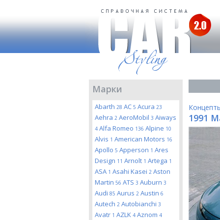
Марки
Abarth
AC
Acura
Концепт
28
5
23
1991 M
Aehra
AeroMobil
Aiways
2
3
Alfa Romeo
Alpine
4
136
10
Alvis
American Motors
1
16
Apollo
Apperson
Ares
5
1
Design
Arnolt
Artega
11
1
1
ASA
Asahi Kasei
Aston
1
2
Martin
ATS
Auburn
56
3
3
Audi
Aurus
Austin
85
2
6
Autech
Autobianchi
2
3
Avatr
AZLK
Aznom
1
4
4