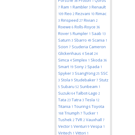
Porsche
Proton
Qoros
38
1
Ram
Rambler
Renault
7
1
3
Reo
Rezvani
Rimac
109
2
10
Rinspeed
Rivian
3
27
2
Roewe
Rolls-Royce
6
36
Rover
Rumpler
Saab
5
1
13
Saturn
Sbarro
Scania
3
49
1
Scion
Scuderia Cameron
7
Glickenhaus
Seat
4
24
Simca
Simplex
Skoda
4
1
36
Smart
Sony
Spada
19
2
1
Spyker
SsangYong
SSC
3
25
Stola
Studebaker
Stutz
3
9
7
Subaru
Sunbeam
5
52
1
Suzuki
Talbot-Lago
64
2
Tata
Tatra
Tesla
23
3
12
Titania
Touring
Toyota
1
6
Triumph
Tucker
168
7
1
Tushek
TVR
Vauxhall
2
2
7
Vector
Venturi
Vespa
5
9
1
Viritech
Vittori
1
1