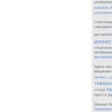
необычн
,
амфибии
рекордсме
Отмечен
самодвиж
автомоби
иллюс
специализи
необычн
автомоби
Здесь на
машинам 
летают
,
с
товары
пр
статус
просто у
Данные о
нереальн