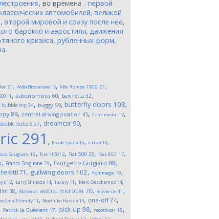
лестроения
, во времена -
первой
классических автомобилей
,
великой
и
,
второй мировой и сразу после неё
,
ого барокко и аэростиля
,
движения
тяного кризиса
,
рубленных форм
,
на
.
,
,
,
ler
21
Aldo Brovarone
15
Alfa Romeo 1900
21
,
,
,
autonomous
60
barchetta
32
500
11
,
,
,
butterfly doors
108
,
buggy
59
bubble top
34
,
,
,
opy
89
central driving position
45
Continental
12
,
,
dreamcar
90
double bubble
27
ric
291
,
,
,
Ercole Spada
13
e-tron
12
,
,
,
,
Fiat 500
25
izio Giugiaro
16
Fiat 1100
12
Fiat 850
17
,
,
,
Giorgetto Giugiaro
88
Franco Scaglione
29
1
,
,
,
gullwing doors
102
helotti
71
hommage
19
,
,
,
,
ays
12
Larry Shinoda
14
luxury
11
Marc Deschamps
14
,
,
,
,
microcar
70
ini
38
Maserati 3500
12
movie-car
11
,
,
,
one-off
74
w Small Family
11
Norihiko Harada
13
,
,
,
,
pick-up
98
Patrick Le Quement
17
record-car
18
,
,
,
,