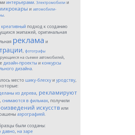
ыми
интерьерами
.
и
Электромобили
микрокары
и
автомобили-
.
ны
ы
креативный
подход к созданию
ущихся экипажей, оригинальная
реклама
льная
и
трации
,
фотографы
,
рующиеся на съемке автомобилей
ые
дизайн-проекты
и
конкурсы
льного дизайна
.
шлось место
шику-блеску
и
уродству
,
которые:
рекламируют
деланы из дерева
,
,
снимаются в фильмах
, получили
оизведений искусств
или
крашены
аэрографией
.
бразцы были созданы:
о давно
,
на заре