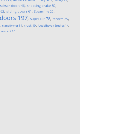
 doors
15
revival
13
Richard Teague
12
safety
22
,
,
,
scissor doors
46
shooting brake
50
,
,
,
62
sliding doors
61
Streamline
20
 doors
197
,
,
,
supercar
78
tandem
25
,
,
,
,
transformer
14
truck
19
Uedelhoven Studios
14
l concept
14