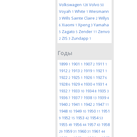
Volkswagen
Volvo
128
50
Voyah
White
Wiesmann
1
1
Wills Sainte Claire
Willys
3
2
Xiaomi
Xpeng
Yamaha
6
1
3
Zagato
Zender
Zenvo
5
5
11
ZIS
Zundapp
2
3
1
Годы
1899
1901
1907
1911
1
1
2
1
1912
1913
1919
1921
2
2
1
1
1922
1925
1926
1927
2
1
1
6
1928
1929
1930
1931
6
4
4
4
1932
1933
1934
1935
7
10
8
3
1936
1937
1938
1939
7
7
13
4
1940
1941
1942
1947
2
1
2
11
1948
1949
1950
1951
10
10
11
1952
1953
1954
9
15
42
53
1955
1956
1957
1958
49
44
43
1959
1960
1961
29
31
31
44