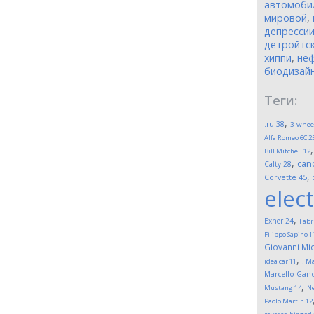
автомоби
мировой
,
депресси
детройтск
хиппи
,
неф
биодизай
Теги:
,
.ru
38
3-whee
Alfa Romeo 6C 2
Bill Mitchell
12
,
can
Calty
28
,
Corvette
45
elect
,
Exner
24
Fabr
Filippo Sapino
1
Giovanni Mic
,
idea car
11
J M
Marcello Gand
,
Mustang
14
Ne
Paolo Martin
12