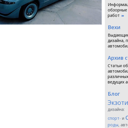
Информаци
обзорные
работ
Вехи
Выдающие
дизайна, 
автомоби
Архив 
Статьи об
автомобил
различных
ведущих а
Блог
Экзот
дизайна:
спорт-
и
роды
, ав