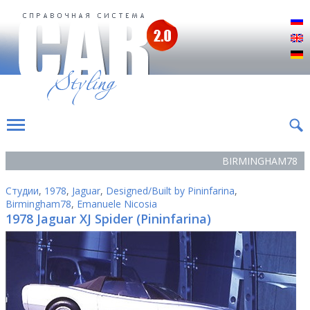
Р
E
D
BIRMINGHAM78
Студии
,
1978
,
Jaguar
,
Designed/Built by Pininfarina
,
Birmingham78
,
Emanuele Nicosia
1978 Jaguar XJ Spider (Pininfarina)