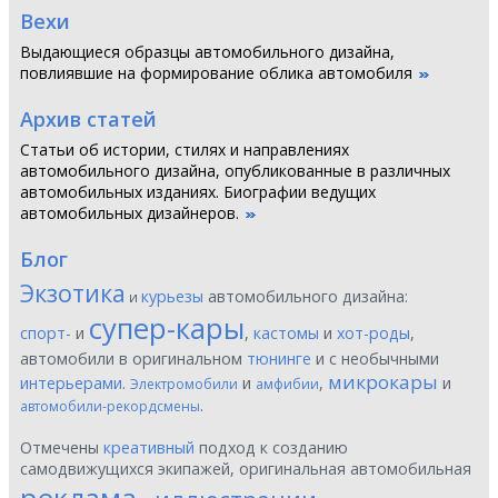
Вехи
Выдающиеся образцы автомобильного дизайна,
повлиявшие на формирование облика автомобиля
Архив статей
Статьи об истории, стилях и направлениях
автомобильного дизайна, опубликованные в различных
автомобильных изданиях. Биографии ведущих
автомобильных дизайнеров.
Блог
Экзотика
курьезы
автомобильного дизайна:
и
супер-кары
спорт-
и
,
кастомы
и
хот-роды
,
автомобили в оригинальном
тюнинге
и с необычными
микрокары
интерьерами
.
и
,
и
Электромобили
амфибии
.
автомобили-рекордсмены
Отмечены
креативный
подход к созданию
самодвижущихся экипажей, оригинальная автомобильная