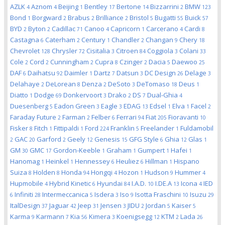
AZLK
Aznom
Beijing
Bentley
Bertone
Bizzarrini
BMW
4
4
1
17
14
2
123
Bond
Borgward
Brabus
Brilliance
Bristol
Bugatti
Buick
1
2
2
2
5
55
57
BYD
Byton
Cadillac
Canoo
Capricorn
Carcerano
Cardi
2
2
71
4
1
4
8
Castagna
Caterham
Century
Chandler
Changan
Chery
6
2
1
2
9
18
Chevrolet
Chrysler
Cisitalia
Citroen
Coggiola
Colani
128
72
3
84
3
33
Cole
Cord
Cunningham
Cupra
Czinger
Dacia
Daewoo
2
2
2
8
2
5
25
DAF
Daihatsu
Daimler
Dartz
Datsun
DC Design
Delage
6
92
1
7
3
26
3
Delahaye
DeLorean
Denza
DeSoto
DeTomaso
Deus
2
8
2
3
18
1
Diatto
Dodge
Donkervoort
Drako
DS
Dual-Ghia
1
69
3
2
7
4
Duesenberg
Eadon Green
Eagle
EDAG
Edsel
Elva
Facel
5
3
3
13
1
1
2
Faraday Future
Farman
Felber
Ferrari
Fiat
Fioravanti
2
2
6
94
205
10
Fisker
Fitch
Fittipaldi
Ford
Franklin
Freelander
Fuldamobil
8
1
1
224
5
1
GAC
Garford
Geely
Genesis
GFG Style
Ghia
Glas
2
20
2
12
15
6
12
1
GM
GMC
Gordon-Keeble
Graham
Gumpert
Hafei
30
17
1
1
1
1
Hanomag
Heinkel
Hennessey
Heuliez
Hillman
Hispano
1
1
6
6
1
Suiza
Holden
Honda
Hongqi
Hozon
Hudson
Hummer
8
8
94
4
1
9
4
Hupmobile
Hybrid Kinetic
Hyundai
I.A.D.
I.DE.A
Icona
IED
4
6
84
10
13
4
Infiniti
Intermeccanica
Isdera
Iso
Isotta Fraschini
Isuzu
6
28
5
3
9
10
29
ItalDesign
Jaguar
Jeep
Jensen
JIDU
Jordan
Kaiser
37
42
31
3
2
5
5
Karma
Karmann
Kia
Kimera
Koenigsegg
KTM
Lada
9
7
56
3
12
2
26