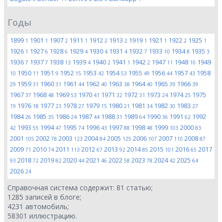
Годы
1899
1901
1907
1911
1912
1913
1919
1921
1922
1925
1
1
2
1
2
2
1
1
2
1
1926
1927
1928
1929
1930
1931
1932
1933
1934
1935
1
6
6
4
4
4
7
10
8
3
1936
1937
1938
1939
1940
1941
1942
1947
1948
1949
7
7
13
4
2
1
2
11
10
1950
1951
1952
1953
1954
1955
1956
1957
1958
10
11
9
15
42
53
49
44
43
1959
1960
1961
1962
1963
1964
1965
1966
29
31
31
44
40
38
40
39
39
1967
1968
1969
1970
1971
1972
1973
1974
1975
37
48
53
41
32
31
24
25
1976
1977
1978
1979
1980
1981
1982
1983
19
18
23
27
15
21
34
30
27
1984
1985
1986
1987
1988
1989
1990
1991
1992
26
35
24
44
31
64
36
62
1993
1994
1995
1996
1997
1998
1999
2000
42
55
47
74
43
88
48
103
83
2001
2002
2003
2004
2005
2006
2007
2008
105
78
123
84
125
107
110
87
2009
2010
2011
2012
2013
2014
2015
2016
2017
71
74
113
67
92
85
101
65
2018
2019
2020
2021
2022
2023
2024
2025
93
72
82
44
46
58
78
42
64
2026
24
Справочная система содержит:
81
статью;
1285
записей в блоге;
4231
автомобиль;
58301
иллюстрацию.