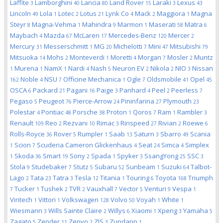
Laffite
Lamborghini
Lancia
Land Rover
Laraki
Lexus
3
40
80
15
3
43
Lincoln
Lola
Lotec
Lotus
Lynk Co
Mack
Maggiora
Magna
49
1
2
21
4
2
1
Steyr
Magna-Vehma
Mahindra
Marmon
Maserati
Matra
8
1
9
1
58
6
Maybach
Mazda
McLaren
Mercedes-Benz
Mercer
4
67
17
120
2
Mercury
Messerschmitt
MG
Michelotti
Mini
Mitsubishi
31
1
20
7
47
79
Mitsuoka
Mohs
Monteverdi
Moretti
Morgan
Mosler
Muntz
14
2
1
4
7
2
Murena
NamX
Nardi
Nash
Neuron EV
Nikola
NIO
Nissan
1
1
1
4
5
2
2
3
Noble
NSU
Officine Mechanica
Ogle
Oldsmobile
Opel
162
4
7
1
7
41
45
OSCA
Packard
Pagani
Paige
Panhard
Peel
Peerless
6
21
16
3
4
2
7
Pegaso
Peugeot
Pierce-Arrow
Pininfarina
Plymouth
5
76
24
27
23
Polestar
Pontiac
Porsche
Proton
Qoros
Ram
Rambler
4
48
38
1
7
1
3
Renault
Reo
Rezvani
Rimac
Rinspeed
Rivian
Roewe
109
2
10
3
27
2
6
Rolls-Royce
Rover
Rumpler
Saab
Saturn
Sbarro
Scania
36
5
1
13
3
49
Scion
Scuderia Cameron Glickenhaus
Seat
Simca
Simplex
1
7
4
24
4
Skoda
Smart
Sony
Spada
Spyker
SsangYong
SSC
1
36
19
2
1
3
25
3
Stola
Studebaker
Stutz
Subaru
Sunbeam
Suzuki
Talbot-
9
7
5
52
1
64
Lago
Tata
Tatra
Tesla
Titania
Touring
Toyota
Triumph
2
23
3
12
1
6
168
Tucker
Tushek
TVR
Vauxhall
Vector
Venturi
Vespa
7
1
2
2
7
5
9
1
Viritech
Vittori
Volkswagen
Volvo
Voyah
White
1
1
128
50
1
1
Wiesmann
Wills Sainte Claire
Willys
Xiaomi
Xpeng
Yamaha
3
2
6
1
3
5
Zagato
Zender
Zenvo
ZIS
Zundapp
5
11
2
3
1