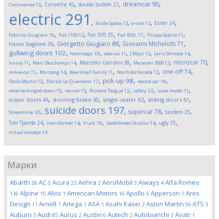
,
,
,
,
dreamcar
90
Corvette
45
double bubble
27
Continental
12
electric
291
,
,
,
,
Exner
24
Ercole Spada
13
e-tron
12
,
,
,
,
,
Fiat 500
25
Fabrizio Giugiaro
16
Fiat 1100
12
Fiat 850
17
Filippo Sapino
11
,
,
,
Giorgetto Giugiaro
88
Giovanni Michelotti
71
Franco Scaglione
29
,
,
,
,
,
gullwing doors
102
hommage
19
idea car
11
J Mays
12
Larry Shinoda
14
,
,
,
,
,
microcar
70
Marcello Gandini
38
luxury
11
Marc Deschamps
14
Maserati 3500
12
,
,
,
,
,
one-off
74
movie-car
11
Mustang
14
New Small Family
11
Norihiko Harada
13
,
,
,
,
pick-up
98
Paolo Martin
12
Patrick Le Quement
17
record-car
18
,
,
,
,
,
reverse-hinged doors
15
revival
13
Richard Teague
12
safety
22
scale model
11
,
,
,
,
scissor doors
46
shooting brake
50
single-seater
62
sliding doors
61
suicide doors
197
,
,
,
,
supercar
78
tandem
25
Streamline
20
,
,
,
,
,
Tom Tjaarda
24
ugly
25
transformer
14
truck
19
Uedelhoven Studios
14
virtual concept
14
Марки
Abarth
AC
Acura
Aehra
AeroMobil
Aiways
Alfa Romeo
28
5
23
2
3
4
Alpine
Alvis
American Motors
Apollo
Apperson
Ares
136
10
1
16
5
1
Design
Arnolt
Artega
ASA
Asahi Kasei
Aston Martin
ATS
11
1
1
1
2
56
3
Auburn
Audi
Aurus
Austin
Autech
Autobianchi
Avatr
3
85
2
6
2
3
1