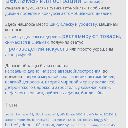
реклама
иллюстрации
и
,
фотографы
, необычные
специализирующиеся на съемке автомобилей
дизайн-проекты
и
конкурсы автомобильного дизайна
.
Здесь нашлось место
шику-блеску
и
уродству
, машинам
которые:
рекламируют товары
летают
,
сделаны из дерева
,
,
снимаются в фильмах
, получили статус
произведений искусств
или просто украшены
аэрографией
.
Данные образцы были созданы:
нереально давно
,
на заре автомобилестроения
, во
времена -
первой мировой
,
классических автомобилей
,
великой депрессии
,
второй мировой и сразу после неё
,
детройтского барокко и аэростиля
,
движения хиппи
,
нефтяного кризиса
,
рубленных форм
,
биодизайна
.
Теги:
,
,
,
,
,
.ru
38
3-wheeler
21
Aldo Brovarone
15
Alfa Romeo 1900
21
Alfa Romeo 6C 2500
11
,
,
,
,
,
autonomous
60
buggy
59
barchetta
32
bubble top
34
Bill Mitchell
12
butterfly doors
108
,
,
,
,
canopy
89
Calty
28
central driving position
45