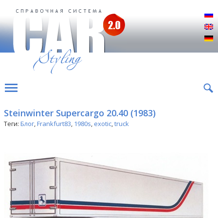
Р
E
D
Steinwinter Supercargo 20.40 (1983)
Теги:
Блог
,
Frankfurt83
,
1980s
,
exotic
,
truck