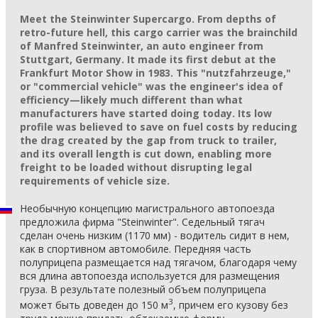
Meet the Steinwinter Supercargo. From depths of
retro-future hell, this cargo carrier was the brainchild
of Manfred Steinwinter, an auto engineer from
Stuttgart, Germany. It made its first debut at the
Frankfurt Motor Show in 1983. This "nutzfahrzeuge,"
or "commercial vehicle" was the engineer's idea of
efficiency—likely much different than what
manufacturers have started doing today. Its low
profile was believed to save on fuel costs by reducing
the drag created by the gap from truck to trailer,
and its overall length is cut down, enabling more
freight to be loaded without disrupting legal
requirements of vehicle size.
Необычную концепцию магистрального автопоезда
предложила фирма "Steinwinter". Седельный тягач
сделан очень низким (1170 мм) - водитель сидит в нем,
как в спортивном автомобиле. Передняя часть
полуприцепа размещается над тягачом, благодаря чему
вся длина автопоезда используется для размещения
груза. В результате полезный объем полуприцепа
3
может быть доведен до 150 м
, причем его кузову без