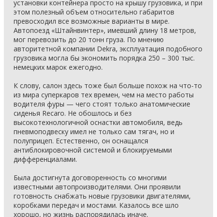
установки контейнера просто на крышу грузовика, и при
этом полезный объем относительно габаритов
превосходил все возможные варианты в мире.
Автопоезд «Штайнвинтер», имевший длину 18 метров,
мог перевозить до 20 тонн груза. По мнению
авторитетной компании Dekra, эксплуатация подобного
грузовика могла бы экономить порядка 250 – 300 тыс.
немецких марок ежегодно.
К слову, салон здесь тоже был больше похож на что-то
из мира суперкаров тех времен, чем на место работы
водителя фуры — чего стоят только анатомические
сиденья Recaro. Не обошлось и без
высокотехнологичной оснастки автомобиля, ведь
пневмоподвеску имел не только сам тягач, но и
полуприцеп. Естественно, он оснащался
антиблокировочной системой и блокируемыми
дифференциалами.
Была достигнута договоренность со многими
известными автопроизводителями. Они проявили
готовность снабжать новые грузовики двигателями,
коробками передач и мостами. Казалось все шло
хорошо, но жизнь распорядилась иначе.