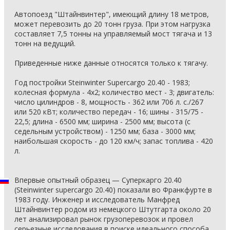
Автопоезд "Штайнвинтер", имеющий длину 18 метров,
может перевозить до 20 тонн груза. При этом нагрузка
составляет 7,5 тонны на управляемый мост тягача и 13
тонн на ведущий.
Приведенные ниже данные относятся только к тягачу.
Год постройки Steinwinter Supercargo 20.40 - 1983;
колесная формула - 4x2; количество мест - 3; двигатель:
число цилиндров - 8, мощность - 362 или 706 л. с./267
или 520 кВт; количество передач - 16; шины - 315/75 -
22,5; длина - 6500 мм; ширина - 2500 мм; высота (с
седельным устройством) - 1250 мм; база - 3000 мм;
наибольшая скорость - до 120 км/ч; запас топлива - 420
л.
Впервые опытный образец — Суперкарго 20.40
(Steinwinter supercargo 20.40) показали во Франкфурте в
1983 году. Инженер и исследователь Манфред
Штайнвинтер родом из немецкого Штутгарта около 20
лет анализировал рынок грузоперевозок и провел
серьезные исследования в поиске идеального способа