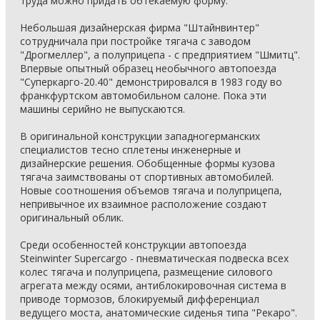
труда можно придать обтекаемую форму.
Небольшая дизайнерская фирма "Штайнвинтер"
сотрудничала при постройке тягача с заводом
"Дрогмеллер", а полуприцепа - с предприятием "Шмитц".
Впервые опытный образец необычного автопоезда
"Суперкарго-20.40" демонстрировался в 1983 году во
франкфуртском автомобильном салоне. Пока эти
машины серийно не выпускаются.
В оригинальной конструкции западногерманских
специалистов тесно сплетены инженерные и
дизайнерские решения. Обобщенные формы кузова
тягача заимствованы от спортивных автомобилей.
Новые соотношения объемов тягача и полуприцепа,
непривычное их взаимное расположение создают
оригинальный облик.
Среди особенностей конструкции автопоезда
Steinwinter Supercargo - пневматическая подвеска всех
колес тягача и полуприцепа, размещение силового
агрегата между осями, антиблокировочная система в
приводе тормозов, блокируемый дифференциал
ведущего моста, анатомические сиденья типа "Рекаро".