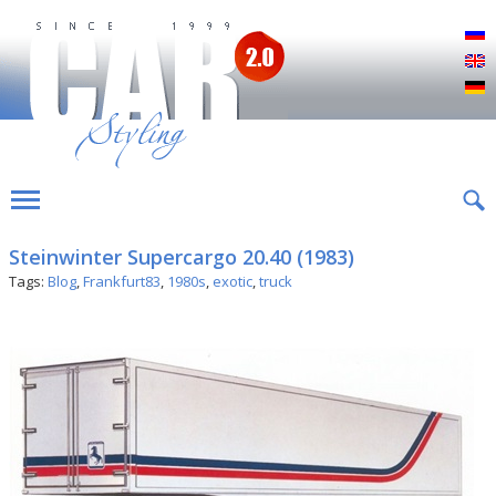
Р
E
D
Steinwinter Supercargo 20.40 (1983)
Tags:
Blog
,
Frankfurt83
,
1980s
,
exotic
,
truck