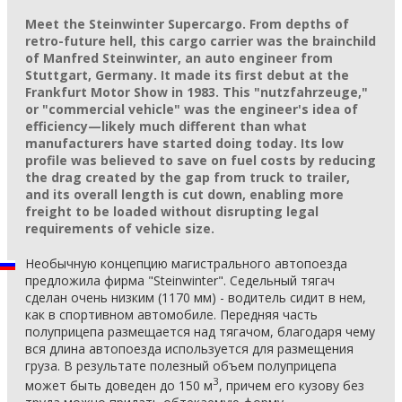
Meet the Steinwinter Supercargo. From depths of
retro-future hell, this cargo carrier was the brainchild
of Manfred Steinwinter, an auto engineer from
Stuttgart, Germany. It made its first debut at the
Frankfurt Motor Show in 1983. This "nutzfahrzeuge,"
or "commercial vehicle" was the engineer's idea of
efficiency—likely much different than what
manufacturers have started doing today. Its low
profile was believed to save on fuel costs by reducing
the drag created by the gap from truck to trailer,
and its overall length is cut down, enabling more
freight to be loaded without disrupting legal
requirements of vehicle size.
Необычную концепцию магистрального автопоезда
предложила фирма "Steinwinter". Седельный тягач
сделан очень низким (1170 мм) - водитель сидит в нем,
как в спортивном автомобиле. Передняя часть
полуприцепа размещается над тягачом, благодаря чему
вся длина автопоезда используется для размещения
груза. В результате полезный объем полуприцепа
3
может быть доведен до 150 м
, причем его кузову без