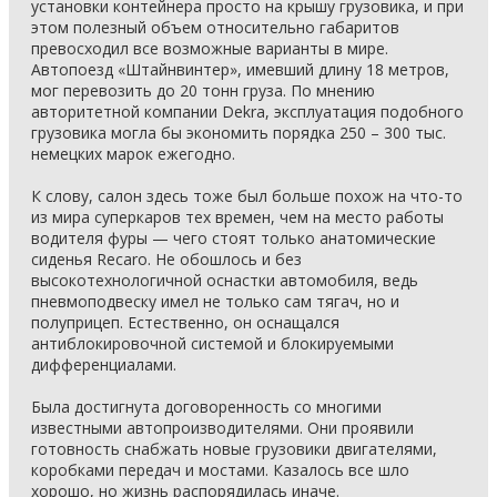
установки контейнера просто на крышу грузовика, и при
этом полезный объем относительно габаритов
превосходил все возможные варианты в мире.
Автопоезд «Штайнвинтер», имевший длину 18 метров,
мог перевозить до 20 тонн груза. По мнению
авторитетной компании Dekra, эксплуатация подобного
грузовика могла бы экономить порядка 250 – 300 тыс.
немецких марок ежегодно.
К слову, салон здесь тоже был больше похож на что-то
из мира суперкаров тех времен, чем на место работы
водителя фуры — чего стоят только анатомические
сиденья Recaro. Не обошлось и без
высокотехнологичной оснастки автомобиля, ведь
пневмоподвеску имел не только сам тягач, но и
полуприцеп. Естественно, он оснащался
антиблокировочной системой и блокируемыми
дифференциалами.
Была достигнута договоренность со многими
известными автопроизводителями. Они проявили
готовность снабжать новые грузовики двигателями,
коробками передач и мостами. Казалось все шло
хорошо, но жизнь распорядилась иначе.