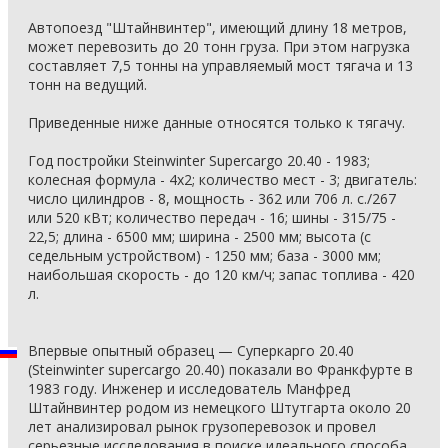
Автопоезд "Штайнвинтер", имеющий длину 18 метров,
может перевозить до 20 тонн груза. При этом нагрузка
составляет 7,5 тонны на управляемый мост тягача и 13
тонн на ведущий.
Приведенные ниже данные относятся только к тягачу.
Год постройки Steinwinter Supercargo 20.40 - 1983;
колесная формула - 4x2; количество мест - 3; двигатель:
число цилиндров - 8, мощность - 362 или 706 л. с./267
или 520 кВт; количество передач - 16; шины - 315/75 -
22,5; длина - 6500 мм; ширина - 2500 мм; высота (с
седельным устройством) - 1250 мм; база - 3000 мм;
наибольшая скорость - до 120 км/ч; запас топлива - 420
л.
Впервые опытный образец — Суперкарго 20.40
(Steinwinter supercargo 20.40) показали во Франкфурте в
1983 году. Инженер и исследователь Манфред
Штайнвинтер родом из немецкого Штутгарта около 20
лет анализировал рынок грузоперевозок и провел
серьезные исследования в поиске идеального способа