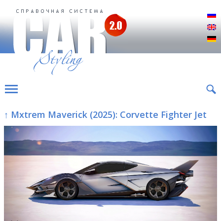
Р
E
D
↑ Mxtrem Maverick (2025): Corvette Fighter Jet