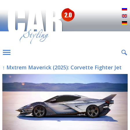
Р
E
D
↑ Mxtrem Maverick (2025): Corvette Fighter Jet