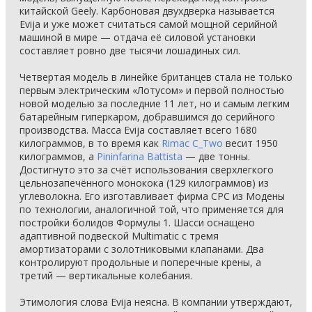
китайской Geely. Карбоновая двухдверка называется
Evija и уже может считаться самой мощной серийной
машиной в мире — отдача её силовой установки
составляет ровно две тысячи лошадиных сил.
Четвертая модель в линейке британцев стала не только
первым электрическим «Лотусом» и первой полностью
новой моделью за последние 11 лет, но и самым легким
батарейным гиперкаром, добравшимся до серийного
производства. Масса Evija составляет всего 1680
килограммов, в то время как
Rimac C_Two
весит 1950
килограммов, а
Pininfarina Battista
— две тонны.
Достигнуто это за счёт использования сверхлегкого
цельнозапечённого монокока (129 килограммов) из
углеволокна. Его изготавливает фирма CPC из Модены
по технологии, аналогичной той, что применяется для
постройки болидов Формулы 1. Шасси оснащено
адаптивной подвеской Multimatic с тремя
амортизаторами c золотниковыми клапанами. Два
контролируют продольные и поперечные крены, а
третий — вертикальные колебания.
Этимология слова Evija неясна. В компании утверждают,