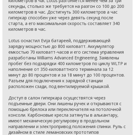
километров в час Lotus разгоняется менее чем за три
секунды, столько же требуется на разгон со 100 до 200
километров в час. Достигнуть 300 километров а час
гиперкар способен уже через девять секунд после
старта, а его максимальная скорость составляет 340
километров в час.
Lotus оснастил Evija батареей, поддерживающей
зарядку мощностью до 800 киловатт. Аккумулятор
емкостью 70 киловатт-часов и его система управления
разработаны Williams Advanced Engineering. Заявлены
пробег без подзарядки 400 километров по циклу WLTP и
наполнение от 350-киловаттного терминала за 12
минут до 80 процентов и за 18 минут до 100 процентов.
Разъем для подключения к зарядной станции
расположен сзади, под вентилируемой крышкой.
Доступ в салон гиперкара осуществятся через
подъемные двери. Они лишены ручек и открываются с
помощью брелока или переключателя на потолочной
консоли. Карбоновые кресла затянуты в алькантару,
имеют механическую регулировку в продольном
направлении и электропривод положения спинки. Руль с
дизайном в стиле лемановских прототипов