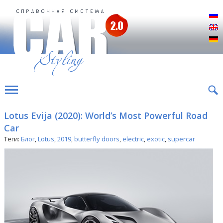
Р
E
D
Lotus Evija (2020): World’s Most Powerful Road
Car
Теги:
Блог
,
Lotus
,
2019
,
butterfly doors
,
electric
,
exotic
,
supercar