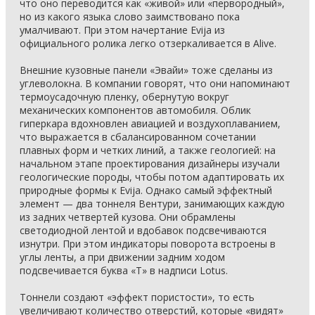
что оно переводится как «живой» или «первородный»,
но из какого языка слово заимствовано пока
умалчивают. При этом начертание Evija из
официального ролика легко отзеркаливается в Alive.
Внешние кузовные панели «Эвайи» тоже сделаны из
углеволокна. В компании говорят, что они напоминают
термоусадочную пленку, обернутую вокруг
механических компонентов автомобиля. Облик
гиперкара вдохновлен авиацией и воздухоплаванием,
что выражается в сбалансированном сочетании
плавных форм и четких линий, а также геологией: на
начальном этапе проектирования дизайнеры изучали
геологические породы, чтобы потом адаптировать их
природные формы к Evija. Однако самый эффектный
элемент — два тоннеля Вентури, занимающих каждую
из задних четвертей кузова. Они обрамлены
светодиодной лентой и вдобавок подсвечиваются
изнутри. При этом индикаторы поворота встроены в
углы ленты, а при движении задним ходом
подсвечивается буква «T» в надписи Lotus.
Тоннели создают «эффект пористости», то есть
увеличивают количество отверстий, которые «видят»