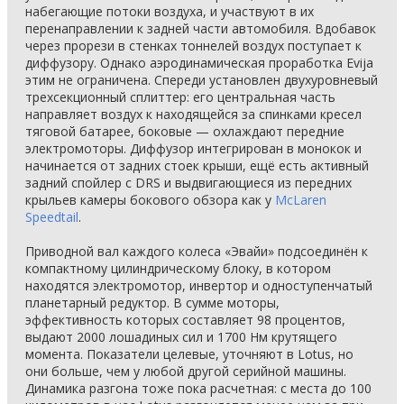
набегающие потоки воздуха, и участвуют в их
перенаправлении к задней части автомобиля. Вдобавок
через прорези в стенках тоннелей воздух поступает к
диффузору. Однако аэродинамическая проработка Evija
этим не ограничена. Спереди установлен двухуровневый
трехсекционный сплиттер: его центральная часть
направляет воздух к находящейся за спинками кресел
тяговой батарее, боковые — охлаждают передние
электромоторы. Диффузор интегрирован в монокок и
начинается от задних стоек крыши, ещё есть активный
задний спойлер с DRS и выдвигающиеся из передних
крыльев камеры бокового обзора как у
McLaren
Speedtail
.
Приводной вал каждого колеса «Эвайи» подсоединён к
компактному цилиндрическому блоку, в котором
находятся электромотор, инвертор и одноступенчатый
планетарный редуктор. В сумме моторы,
эффективность которых составляет 98 процентов,
выдают 2000 лошадиных сил и 1700 Нм крутящего
момента. Показатели целевые, уточняют в Lotus, но
они больше, чем у любой другой серийной машины.
Динамика разгона тоже пока расчетная: с места до 100