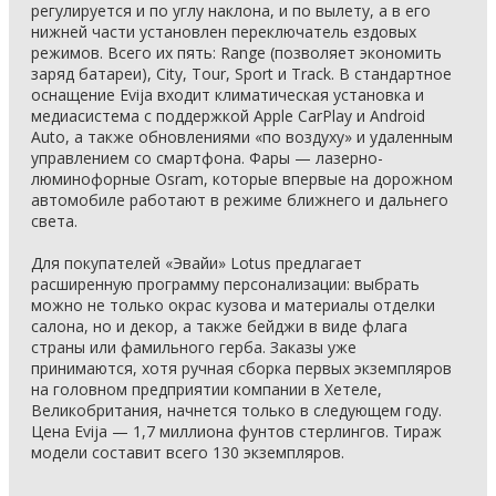
регулируется и по углу наклона, и по вылету, а в его
нижней части установлен переключатель ездовых
режимов. Всего их пять: Range (позволяет экономить
заряд батареи), City, Tour, Sport и Track. В стандартное
оснащение Evija входит климатическая установка и
медиасистема с поддержкой Apple CarPlay и Android
Auto, а также обновлениями «по воздуху» и удаленным
управлением со смартфона. Фары — лазерно-
люминофорные Osram, которые впервые на дорожном
автомобиле работают в режиме ближнего и дальнего
света.
Для покупателей «Эвайи» Lotus предлагает
расширенную программу персонализации: выбрать
можно не только окрас кузова и материалы отделки
салона, но и декор, а также бейджи в виде флага
страны или фамильного герба. Заказы уже
принимаются, хотя ручная сборка первых экземпляров
на головном предприятии компании в Хетеле,
Великобритания, начнется только в следующем году.
Цена Evija — 1,7 миллиона фунтов стерлингов. Тираж
модели составит всего 130 экземпляров.