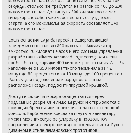
километров в час Lotus разгоняется менее чем за три
секунды, столько же требуется на разгон со 100 до 200
километров в час. Достигнуть 300 километров а час
гиперкар способен уже через девять секунд после
старта, а его максимальная скорость составляет 340
километров в час.
Lotus оснастил Evija батареей, поддерживающей
зарядку мощностью до 800 киловатт. Аккумулятор
емкостью 70 киловатт-часов и его система управления
разработаны Williams Advanced Engineering. Заявлены
пробег без подзарядки 400 километров по циклу WLTP и
наполнение от 350-киловаттного терминала за 12
минут до 80 процентов и за 18 минут до 100 процентов.
Разъем для подключения к зарядной станции
расположен сзади, под вентилируемой крышкой.
Доступ в салон гиперкара осуществятся через
подъемные двери. Они лишены ручек и открываются с
помощью брелока или переключателя на потолочной
консоли. Карбоновые кресла затянуты в алькантару,
имеют механическую регулировку в продольном
направлении и электропривод положения спинки. Руль с
дизайном в стиле лемановских прототипов