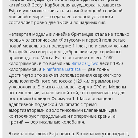
китайской Geely. Карбоновая двухдверка называется
Evija и уже может считаться самой мощной серийной
машиной в мире — отдача её силовой установки
составляет ровно две тысячи лошадиных сил.
Четвертая модель в линейке британцев стала не только
первым электрическим «Лотусом» и первой полностью
новой моделью за последние 11 лет, но и самым легким
батарейным гиперкаром, добравшимся до серийного
производства. Масса Evija составляет всего 1680
килограммов, в то время как
Rimac C_Two
весит 1950
килограммов, а
Pininfarina Battista
— две тонны.
Достигнуто это за счёт использования сверхлегкого
цельнозапечённого монокока (129 килограммов) из
углеволокна. Его изготавливает фирма CPC из Модены
по технологии, аналогичной той, что применяется для
постройки болидов Формулы 1. Шасси оснащено
адаптивной подвеской Multimatic с тремя
амортизаторами c золотниковыми клапанами. Два
контролируют продольные и поперечные крены, а
третий — вертикальные колебания.
Этимология слова Evija неясна. В компании утверждают,