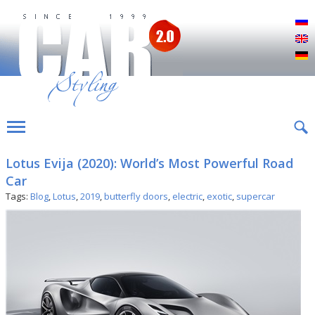
Р
E
D
Lotus Evija (2020): World’s Most Powerful Road
Car
Tags:
Blog
,
Lotus
,
2019
,
butterfly doors
,
electric
,
exotic
,
supercar