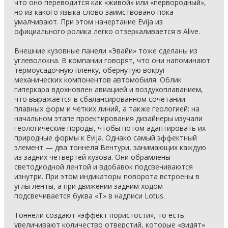
что оно переводится как «живой» или «первородный»,
но из какого языка слово заимствовано пока
умалчивают. При этом начертание Evija из
официального ролика легко отзеркаливается в Alive.
Внешние кузовные панели «Эвайи» тоже сделаны из
углеволокна. В компании говорят, что они напоминают
термоусадочную пленку, обернутую вокруг
механических компонентов автомобиля. Облик
гиперкара вдохновлен авиацией и воздухоплаванием,
что выражается в сбалансированном сочетании
плавных форм и четких линий, а также геологией: на
начальном этапе проектирования дизайнеры изучали
геологические породы, чтобы потом адаптировать их
природные формы к Evija. Однако самый эффектный
элемент — два тоннеля Вентури, занимающих каждую
из задних четвертей кузова. Они обрамлены
светодиодной лентой и вдобавок подсвечиваются
изнутри. При этом индикаторы поворота встроены в
углы ленты, а при движении задним ходом
подсвечивается буква «T» в надписи Lotus.
Тоннели создают «эффект пористости», то есть
увеличивают количество отверстий, которые «видят»