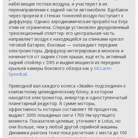
набегающие потоки воздуха, и участвуют в их
перенаправлении к задней части автомобиля. Вдобавок
через прорези в стенках тоннелей воздух поступает к
диффузору. Однако аэродинамическая проработка Evija
этим не ограничена. Спереди установлен двухуровневый
трехсекционный сплиттер: его центральная часть
направляет воздух к находящейся за спинками кресел
тяговой батарее, боковые — охлаждают передние
электромоторы. Диффузор интегрирован в монокок и
начинается от задних стоек крыши, ещё есть активный
задний спойлер с DRS и выдвигающиеся из передних
крыльев камеры бокового обзора как у
McLaren
Speedtail
.
Приводной вал каждого колеса «Эвайи» подсоединён к
компактному цилиндрическому блоку, в котором
находятся электромотор, инвертор и одноступенчатый
планетарный редуктор. В сумме моторы,
эффективность которых составляет 98 процентов,
выдают 2000 лошадиных сил и 1700 Нм крутящего
момента. Показатели целевые, уточняют в Lotus, но
они больше, чем у любой другой серийной машины.
Динамика разгона тоже пока расчетная: с места до 100