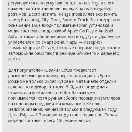
регулируется и по углу наклона, и по вылету, а в его
нижней части установлен переключатель ездовых
режимов. Всего их пять: Range (позволяет экономить
заряд батареи), City, Tour, Sport и Track. В стандартное
оснащение Evija входит климатическая установка и
медиасистема с поддержкой Apple CarPlay и Android
Auto, а также обновлениями «по воздуху» и удаленным
управлением со смартфона. Фары — лазерно-
люминофорные Osram, которые впервые на дорожном
автомобиле работают в режиме ближнего и дальнего
света.
Для покупателей «Эвайи» Lotus предлагает
расширенную программу персонализации: выбрать
можно не только окрас кузова и материалы отделки
салона, но и декор, а также бейджи в виде флага
страны или фамильного герба. Заказы уже
принимаются, хотя ручная сборка первых экземпляров
на головном предприятии компании в Хетеле,
Великобритания, начнется только в следующем году.
Цена Evija — 1,7 миллиона фунтов стерлингов. Тираж
модели составит всего 130 экземпляров.