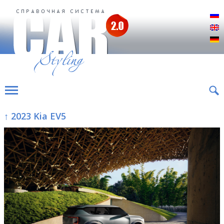
Р
E
D
↑ 2023 Kia EV5