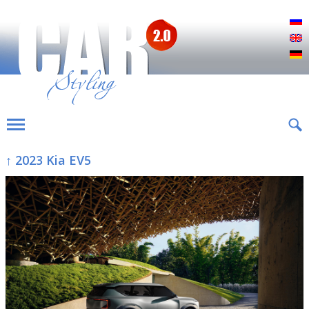
Р
E
D
↑ 2023 Kia EV5