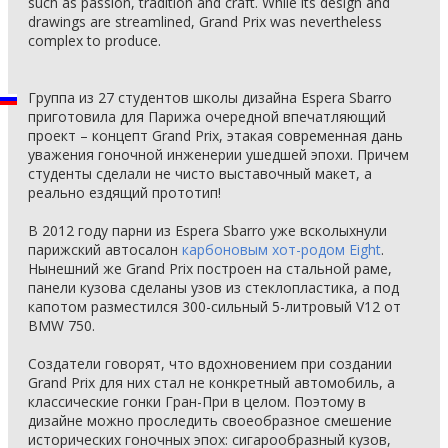
such as passion, tradition and craft. While its design and
drawings are streamlined, Grand Prix was nevertheless
complex to produce.
Группа из 27 студентов школы дизайна Espera Sbarro
приготовила для Парижа очередной впечатляющий
проект – концепт Grand Prix, этакая современная дань
уважения гоночной инженерии ушедшей эпохи. Причем
студенты сделали не чисто выставочный макет, а
реально ездящий прототип!
В 2012 году парни из Espera Sbarro уже всколыхнули
парижский автосалон
карбоновым хот-родом Eight
.
Нынешний же Grand Prix построен на стальной раме,
панели кузова сделаны узов из стеклопластика, а под
капотом разместился 300-сильный 5-литровый V12 от
BMW 750.
Создатели говорят, что вдохновением при создании
Grand Prix для них стал не конкретный автомобиль, а
классические гонки Гран-При в целом. Поэтому в
дизайне можно проследить своеобразное смешение
исторических гоночных эпох: сигарообразный кузов,