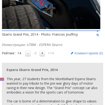
Sbarro Grand Prix, 2014 - Photo: Francois Jouffroy
Иллюстрации: UTBM - ESPERA Sbarro
Рейтинг:
14
-0
+14
Комментариев (
0
)
Espera Sbarro Grand Prix, 2014
This year, 27 students from the Montbéliard Espera Sbarro
wanted to pay tribute to the pre-war glory days of motor
racing in their new design. The “Grand Prix” concept car also
embodies a vision for the sports cars of tomorrow.
The car is borne of a determination to give shape to values