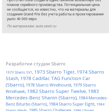
планов серийного производства. Потенциальная цена
не сообщается, но известно, что на материалы для
создания Grand Prix без учета работы и проектирования
ушло 40 000 евро.
По материалам: auto.vesti.ru
Разработки студии
Sbarro
1973 Sbarro Tiger
1974 Sbarro
1973 Sbarro SV1
,
,
Stash
1978 Cadillac TAG Function Car
,
(Sbarro)
1978 Sbarro Windhound
1979 Sbarro
,
,
1982 Sbarro Super Twelve
1983
Windhawk
,
,
Mercedes-Benz Shanin (Sbarro)
1984 Mercedes-
,
Benz Biturbo (Sbarro)
1984 Sbarro Super Eight
,
,
1984
1985 Sbarro Challenge
Sbarro Windy
,
,
1986 Citroen