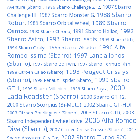
1987 Sbarro
Aventure (Sbarro)
,
1986 Sbarro Challenge 2+2
,
1988 Sbarro
Challenge III
1987 Sbarro Monster G
,
,
Robur
1989 Sbarro
1989 Sbarro Orbital Wheel
,
,
Osmos
1992
1991 Sbarro Helios
,
1990 Sbarro Chrono
,
,
Sbarro Astro
1993 Sbarro Isatis
,
,
1993 Sbarro Urbi
,
1996 Alfa
1995 Sbarro Alcador
1994 Sbarro Oxalys
,
,
Romeo Issima (Sbarro)
1997 Lancia Ionos
,
(Sbarro)
,
1997 Sbarro Be Twin
,
1997 Sbarro Formule Rhin
,
1998 Peugeot Crisalys
1998 Citroen Calao (Sbarro)
,
(Sbarro)
1999 Sbarro
,
1998 Renault Espider (Sbarro)
,
2000
GT 1
,
1999 Sbarro Millenium
,
1999 Sbarro Sayta
,
Lada Roadster (Sbarro)
2000 Sbarro GT 12
,
,
2000 Sbarro Scorpius (Bi-Мoto)
2002 Sbarro GT-HDI
,
,
2003 Sbarro GTR
2003
2003 Citroen Bourlingueur (Sbarro)
,
,
2006 Alfa Romeo
Sbarro Independent wheel drive
,
Diva (Sbarro)
,
2007 Citroen Cruise Crosser (Sbarro)
,
2007
2007 Sbarro Turbo S20
Sbarro Assystem City Car
,