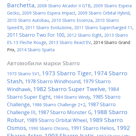
Barchetta
,
2008 Sbarro Alcador II GTB
,
2009 Sbarro Espera
Gecko
,
2009 Sbarro Espera Impact
,
2009 Sbarro Orbital Hybrid
,
2010 Sbarro Autobau
,
2010 Sbarro Essenza
,
2010 Sbarro
Speed'R
,
2011 Sbarro Evoluzione
,
2011 Sbarro Supercharged 11
,
2011 Sbarro Two For 100
,
2012 Sbarro Eight
,
2013 Sbarro
ES-13 Fleche Rouge
,
2013 Sbarro React'EV
,
2014 Sbarro Grand
Prix
,
2014 Sbarro Sparta
Автомобили марки
Sbarro
1973 Sbarro Tiger
1974 Sbarro
1973 Sbarro SV1
,
,
Stash
1978 Sbarro Windhound
1979 Sbarro
,
,
1982 Sbarro Super Twelve
Windhawk
1984
,
,
Sbarro Super Eight
1985 Sbarro
,
1984 Sbarro Windy
,
Challenge
1987 Sbarro
,
1986 Sbarro Challenge 2+2
,
1988 Sbarro
Challenge III
1987 Sbarro Monster G
,
,
Robur
1989 Sbarro
1989 Sbarro Orbital Wheel
,
,
Osmos
1992
1991 Sbarro Helios
,
1990 Sbarro Chrono
,
,
Sbarro Astro
1993 Sbarro Isatis