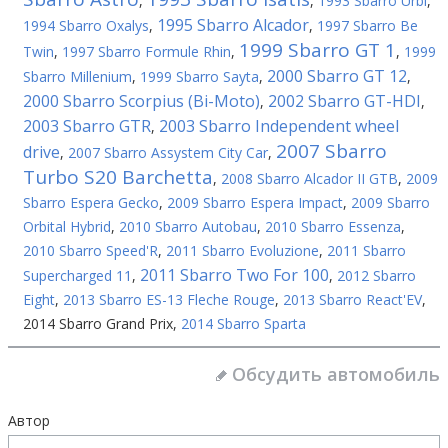
,
,
1993 Sbarro Urbi
,
1995 Sbarro Alcador
1994 Sbarro Oxalys
,
,
1997 Sbarro Be
1999 Sbarro GT 1
Twin
,
1997 Sbarro Formule Rhin
,
,
1999
2000 Sbarro GT 12
Sbarro Millenium
,
1999 Sbarro Sayta
,
,
2000 Sbarro Scorpius (Bi-Мoto)
2002 Sbarro GT-HDI
,
,
2003 Sbarro GTR
2003 Sbarro Independent wheel
,
2007 Sbarro
drive
,
2007 Sbarro Assystem City Car
,
Turbo S20 Barchetta
,
2008 Sbarro Alcador II GTB
,
2009
Sbarro Espera Gecko
,
2009 Sbarro Espera Impact
,
2009 Sbarro
Orbital Hybrid
,
2010 Sbarro Autobau
,
2010 Sbarro Essenza
,
2010 Sbarro Speed'R
,
2011 Sbarro Evoluzione
,
2011 Sbarro
2011 Sbarro Two For 100
Supercharged 11
,
,
2012 Sbarro
Eight
,
2013 Sbarro ES-13 Fleche Rouge
,
2013 Sbarro React'EV
,
2014 Sbarro Grand Prix
,
2014 Sbarro Sparta
Обсудить автомобиль
Автор