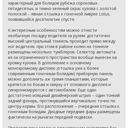
характерный для болидов рубежа сороковых-
пятидесятых, и темно-зеленый окрас кузова с золотой
полоской – явная отсылка к гоночной ливрее Lotus,
появившейся десятилетие спустя.
К интересным особенностям можно отнести
необычную посадку водителя за рулем: достаточно
высокий центральный тоннель проходит прямо между
ног водителя, при этом в районе колен на тоннеле
размещены несколько тумблеров. Селектор автомата
из-за ограниченного пространства вообще вынесен на
кромку кузова. В дополнение к основному
монохромному дисплею (отсылка уже к более
современным гоночным болидам) приборную панель
можно дополнить аж тремя планшетами, которые
крепятся по бокам и сверху от основного дисплея и
синхронизируются с автомобилем. Еще один
достаточно изящный дизайнерский штрих – один тонкий
задний фонарь, протянувшийся вертикально точно по
центру кормы. Его расположение – очередная отсылка к
гоночным болидам. Диодные передние фары размещены
фактически на рычагах передней подвески.
Прототип пока создан в единственном экземпляре без