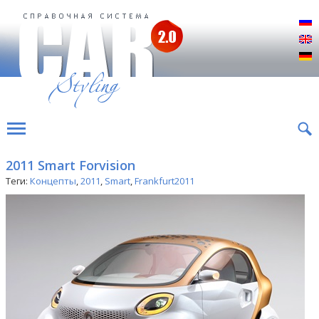
Р
E
D
2011 Smart Forvision
Теги:
Концепты
,
2011
,
Smart
,
Frankfurt2011