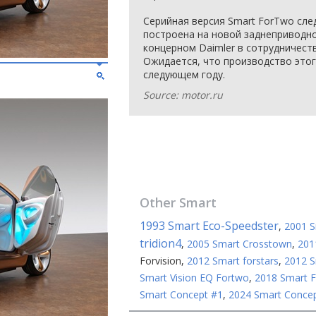
Серийная версия Smart ForTwo сл
построена на новой заднеприводн
концерном Daimler в сотрудничеств
Ожидается, что производство это
следующем году.
Source: motor.ru
Other
Smart
1993 Smart Eco-Speedster
,
2001 S
tridion4
,
2005 Smart Crosstown
,
201
Forvision
,
2012 Smart forstars
,
2012 S
Smart Vision EQ Fortwo
,
2018 Smart 
Smart Concept #1
,
2024 Smart Conce