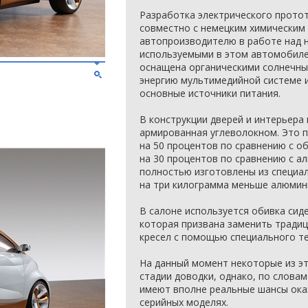
Разработка электрического прото
совместно с немецким химическим
автопроизводителю в работе над 
используемыми в этом автомобиле
оснащена органическими солнечны
энергию мультимедийной системе и
основные источники питания.
В конструкции дверей и интерьера
армированная углеволокном. Это 
на 50 процентов по сравнению с о
на 30 процентов по сравнению с а
полностью изготовлены из специал
на три килограмма меньше алюмин
В салоне используется обивка сиден
которая призвана заменить тради
кресел с помощью специального т
На данный момент некоторые из эт
стадии доводки, однако, по слова
имеют вполне реальные шансы ока
серийных моделях.