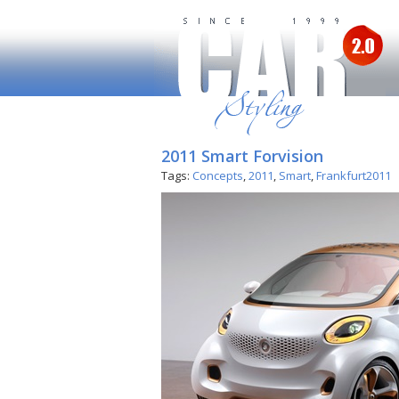
2011 Smart Forvision
Tags:
Concepts
,
2011
,
Smart
,
Frankfurt2011