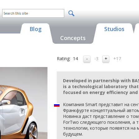
Blog
Studios
Concepts
Rating:
14
-3
+17
Developed in partnership with BA
is a technological laboratory th
focused on energy efficiency and
Компания Smart представит на се
Франкфурте концептуальный автомо
Новинка даст представление о том
ForTwo следующего поколения, а 
технологии, которые появятся на
будущем.