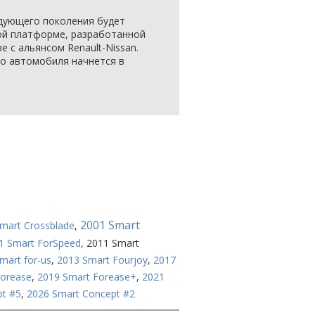
едующего поколения будет
ой платформе, разработанной
е с альянсом Renault-Nissan.
го автомобиля начнется в
2001 Smart
mart Crossblade
,
1 Smart ForSpeed
,
2011 Smart
mart for-us
,
2013 Smart Fourjoy
,
2017
Forease
,
2019 Smart Forease+
,
2021
pt #5
,
2026 Smart Concept #2