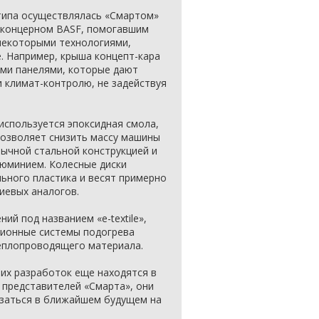
типа осуществлялась «Смартом»
 концерном BASF, помогавшим
некоторыми технологиями,
. Например, крыша концепт-кара
ми панелями, которые дают
 климат-контролю, не задействуя
 используется эпоксидная смола,
позволяет снизить массу машины
бычной стальной конструкцией и
люминием. Колесные диски
ьного пластика и весят примерно
иевых аналогов.
ий под названием «e-textile»,
ционные системы подогрева
еплопроводящего материала.
их разработок еще находятся в
м представителей «Смарта», они
заться в ближайшем будущем на