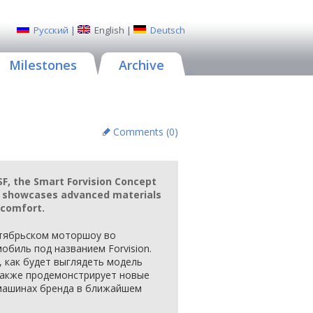
Русский
|
English
|
Deutsch
Milestones
Archive
Comments (
0
)
SF, the Smart Forvision Concept
at showcases advanced materials
 comfort.
нтябрьском моторшоу во
биль под названием Forvision.
, как будет выглядеть модель
также продемонстрирует новые
 машинах бренда в ближайшем