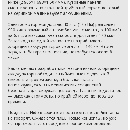
ниже (2 905×1 683×1 507 мм). Кузовные панели
смонтированы на стальной трубчатый каркас, который
на серийной машине будет алюминиевым.
Электромотор мощностью 40 л. с. (125 Нм) разгоняет
900-килограммовый автомобильчик с места до 100 км/ч
за 6,7 с, а максимальная скорость достигает 120 км/ч.
Запас хода на одной «заправке» натрий никель-
хлоридных аккумуляторов Zebra Z5 — 140 км. Чтобы
зарядить батареи полностью, потребуется около 8
часов.
Как отмечают разработчики, натрий никель-хлоридные
аккумуляторы обходят литий-ионные по удельной
емкости и сроком жизни, а большая часть
использующихся в них химических соединений
безопасны для окружающей среды. Главный недостаток
— высокая стоимость, по крайней мере, до поры до
времени.
Пойдет ли Nido в серийное производтство, в Pininfarina
не говорят. Ожидаются лишь новые концепты, но уже
четырехместные с переднемоторной компоновкой.