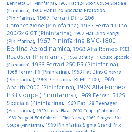
Berlinetta GT (Pininfarina)
,
1966 Fiat 124 Sport Coupe Speciale
1966 Fiat Dino Speciale Prototipo
(Pininfarina)
,
1967 Ferrari Dino 206
(Pininfarina)
,
Competizione (Pininfarina)
1967 Ferrari Dino
,
206/246 GT (Pininfarina)
1967 Fiat Dino Parigi
,
1967 Pininfarina BMC-1800
(Pininfarina)
,
Berlina-Aerodinamica
1968 Alfa Romeo P33
,
Roadster (Pininfarina)
,
1968 Bentley T1 Coupe Speciale
1968 Ferrari 250 P5 (Pininfarina)
(Pininfarina)
,
,
1968 Ferrari P6 (Pininfarina)
1968 Fiat Dino Ginevra
,
1969
(Pininfarina)
1968 Pininfarina BLMC 1100
,
,
1969 Alfa Romeo
Abarth 2000 (Pininfarina)
,
P33 Coupe (Pininfarina)
1969 Ferrari 512S
,
Speciale (Pininfarina)
1969 Fiat 128 Teenager
,
(Pininfarina)
,
1969 Lancia Flavia 2000 Coupe (Pininfarina)
,
1969 Peugeot 504 Cabriolet (Pininfarina)
,
1969 Peugeot 504
1969 Pininfarina Sigma Grand Prix
Coupe (Pininfarina)
,