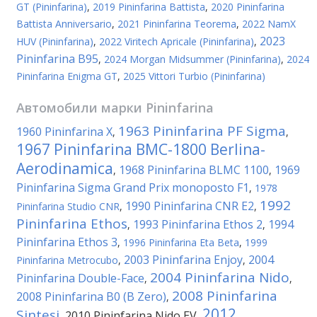
GT (Pininfarina)
,
2019 Pininfarina Battista
,
2020 Pininfarina
Battista Anniversario
,
2021 Pininfarina Teorema
,
2022 NamX
2023
HUV (Pininfarina)
,
2022 Viritech Apricale (Pininfarina)
,
Pininfarina B95
,
2024 Morgan Midsummer (Pininfarina)
,
2024
Pininfarina Enigma GT
,
2025 Vittori Turbio (Pininfarina)
Автомобили марки
Pininfarina
1963 Pininfarina PF Sigma
1960 Pininfarina X
,
,
1967 Pininfarina BMC-1800 Berlina-
Aerodinamica
1968 Pininfarina BLMC 1100
1969
,
,
Pininfarina Sigma Grand Prix monoposto F1
,
1978
1992
1990 Pininfarina CNR E2
Pininfarina Studio CNR
,
,
Pininfarina Ethos
1993 Pininfarina Ethos 2
1994
,
,
Pininfarina Ethos 3
,
1996 Pininfarina Eta Beta
,
1999
2003 Pininfarina Enjoy
2004
Pininfarina Metrocubo
,
,
2004 Pininfarina Nido
Pininfarina Double-Face
,
,
2008 Pininfarina
2008 Pininfarina B0 (B Zero)
,
2012
Sintesi
2010 Pininfarina Nido EV
,
,