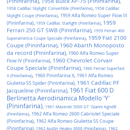
(Pininfarina)
1958 Buick XP-75 (Pininfarina)
,
,
1958 Cadillac Skylight Convertible (Pininfarina)
,
1958 Cadillac
1959 Alfa Romeo Super Flow III
Skylight Coupe (Pininfarina)
,
1959
(Pininfarina)
,
1959 Cadillac Starlight (Pininfarina)
,
Ferrari 250 GT SWB (Pininfarina)
,
1959 Ferrari 400
1959 Fiat 2100
Superamerica Coupe Speciale (Pininfarina)
,
Coupe (Pininfarina)
1960 Abarth Monoposto
,
da record (Pininfarina)
1960 Alfa Romeo Super
,
1960 Chevrolet Corvair
Flow IV (Pininfarina)
,
Coupe Speciale (Pininfarina)
,
1960 Ferrari Superfast
1960 Pininfarina X
1961 Alfa Romeo
II (Pininfarina)
,
,
1961 Cadillac PF
Giulietta SS Spider (Pininfarina)
,
1961 Fiat 600 D
Jacqueline (Pininfarina)
,
Berlinetta Aerodinamica Modello 'Y'
(Pininfarina)
,
1961 Maserati 5000 GT 'Gianni Agnelli'
1962 Alfa Romeo 2600 Cabriolet Speciale
(Pininfarina)
,
(Pininfarina)
1962 Alfa Romeo Giulietta SS Coupe
,
(Pininfarina)
,
1962 Austin Healey 3000 (Pininfarina)
,
1962