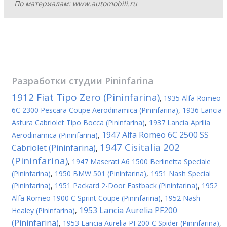
По материалам: www.automobili.ru
Разработки студии
Pininfarina
1912 Fiat Tipo Zero (Pininfarina)
,
1935 Alfa Romeo
6C 2300 Pescara Coupe Aerodinamica (Pininfarina)
,
1936 Lancia
Astura Cabriolet Tipo Bocca (Pininfarina)
,
1937 Lancia Aprilia
1947 Alfa Romeo 6C 2500 SS
Aerodinamica (Pininfarina)
,
1947 Cisitalia 202
Cabriolet (Pininfarina)
,
(Pininfarina)
,
1947 Maserati A6 1500 Berlinetta Speciale
(Pininfarina)
,
1950 BMW 501 (Pininfarina)
,
1951 Nash Special
(Pininfarina)
,
1951 Packard 2-Door Fastback (Pininfarina)
,
1952
Alfa Romeo 1900 C Sprint Coupe (Pininfarina)
,
1952 Nash
1953 Lancia Aurelia PF200
Healey (Pininfarina)
,
(Pininfarina)
,
1953 Lancia Aurelia PF200 C Spider (Pininfarina)
,