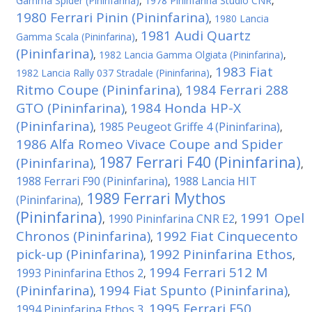
Gamma Spider (Pininfarina)
,
1978 Pininfarina Studio CNR
,
1980 Ferrari Pinin (Pininfarina)
,
1980 Lancia
1981 Audi Quartz
Gamma Scala (Pininfarina)
,
(Pininfarina)
,
1982 Lancia Gamma Olgiata (Pininfarina)
,
1983 Fiat
1982 Lancia Rally 037 Stradale (Pininfarina)
,
Ritmo Coupe (Pininfarina)
1984 Ferrari 288
,
GTO (Pininfarina)
1984 Honda HP-X
,
(Pininfarina)
1985 Peugeot Griffe 4 (Pininfarina)
,
,
1986 Alfa Romeo Vivace Coupe and Spider
1987 Ferrari F40 (Pininfarina)
(Pininfarina)
,
,
1988 Ferrari F90 (Pininfarina)
1988 Lancia HIT
,
1989 Ferrari Mythos
(Pininfarina)
,
(Pininfarina)
1991 Opel
1990 Pininfarina CNR E2
,
,
Chronos (Pininfarina)
1992 Fiat Cinquecento
,
pick-up (Pininfarina)
1992 Pininfarina Ethos
,
,
1994 Ferrari 512 M
1993 Pininfarina Ethos 2
,
(Pininfarina)
1994 Fiat Spunto (Pininfarina)
,
,
1995 Ferrari F50
1994 Pininfarina Ethos 3
,