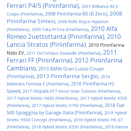
Ferrari P4/5 (Pininfarina)
,
2007 Brilliance BC3
2008
2008 Pininfarina B0 (B Zero)
Coupe (Pininfarina)
,
,
Pininfarina Sintesi
,
2008 Rolls-Royce Hyperion
2010 Alfa
(Pininfarina)
,
2009 Tata Pr1ma (Pininfarina)
,
Romeo 2uettottanta (Pininfarina)
2010
,
Lancia Stratos (Pininfarina)
2010 Pininfarina
,
2011
Nido EV
,
2011 DeTomaso Deauville (Pininfarina)
,
Ferrari FF (Pininfarina)
2012 Pininfarina
,
Cambiano
2013 BMW Gran Lusso Coupe
,
2013 Pininfarina Sergio
(Pininfarina)
,
,
2016
2016 Pininfarina H2
Mahindra Formula E (Pininfarina)
,
Speed
,
2017 Fittipaldi EF7 Vision Gran Turismo (Pininfarina)
,
2017 Hybrid Kinetic H600 (Pininfarina)
,
2017 Hybrid Kinetic K550
2018 Fiat
(Pininfarina)
,
2017 Hybrid Kinetic K750 (Pininfarina)
,
500 Spiaggina by Garage Italia (Pininfarina)
,
2018 Hybrid
Kinetic H500 Concept (Pininfarina)
,
2018 Hybrid Kinetic HK GT
(Pininfarina)
,
2018 Hybrid Kinetic K350 (Pininfarina)
,
2019 Karma