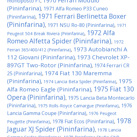
1970 Ferrari Modulo
monoposto F1
,
(Pininfarina)
1971 Alfa Romeo P33 Cuneo
,
1971 Ferrari Berlinetta Boxer
(Pininfarina)
,
(Pininfarina)
1971 NSU Ro-80 (Pininfarina)
,
,
1971
1972 Alfa
Peugeot 504 Break Riviera (Pininfarina)
,
Romeo Alfetta Spider (Pininfarina)
,
1972
1973 Autobianchi A
Ferrari 365/400/412 (Pininfarina)
,
112 Giovani (Pininfarina)
1973 Chevrolet XP-
,
897GT Two-Rotor (Pininfarina)
1974 Ferrari CR
,
1974 Fiat 130 Maremma
25 (Pininfarina)
,
(Pininfarina)
1975
,
1974 Lancia Beta Spider (Pininfarina)
,
1975 Fiat 130
Alfa Romeo Eagle (Pininfarina)
,
Opera (Pininfarina)
1975 Lancia Beta Montecarlo
,
(Pininfarina)
1976
,
1975 Rolls-Royce Camargue (Pininfarina)
,
Lancia Gamma Coupe (Pininfarina)
,
1976 Peugeot
1978
1978 Fiat Ecos (Pininfarina)
Peugette (Pininfarina)
,
,
Jaguar XJ Spider (Pininfarina)
,
1978 Lancia