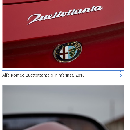
Alfa Romeo 2uettottanta (Pininfarina), 2010