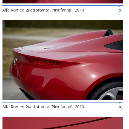
Alfa Romeo 2uettottanta (Pininfarina), 2010
Alfa Romeo 2uettottanta (Pininfarina), 2010