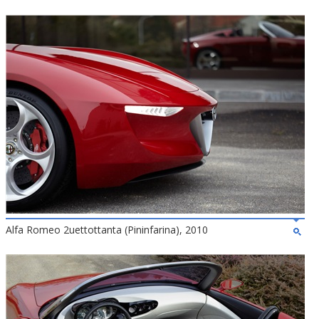
Alfa Romeo 2uettottanta (Pininfarina), 2010