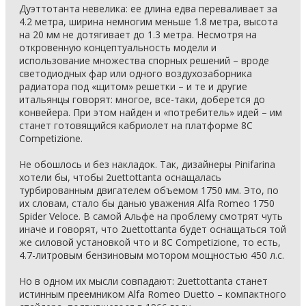
Дуэттотанта невелика: ее длина едва переваливает за
4.2 метра, ширина немногим меньше 1.8 метра, высота
на 20 мм не дотягивает до 1.3 метра. Несмотря на
откровенную концептуальность модели и
использование множества спорных решений – вроде
светодиодных фар или одного воздухозаборника
радиатора под «щитом» решетки – и те и другие
итальянцы говорят: многое, все-таки, доберется до
конвейера. При этом найден и «потребитель» идей – им
станет готовящийся кабриолет на платформе 8C
Competizione.
Не обошлось и без накладок. Так, дизайнеры Pinifarina
хотели бы, чтобы 2uettottanta оснащалась
турбированным двигателем объемом 1750 мм. Это, по
их словам, стало бы данью уважения Alfa Romeo 1750
Spider Veloce. В самой Альфе на проблему смотрят чуть
иначе и говорят, что 2uettottanta будет оснащаться той
же силовой установкой что и 8C Competizione, то есть,
4.7-литровым бензиновым мотором мощностью 450 л.с.
Но в одном их мысли совпадают: 2uettottanta станет
истинным преемником Alfa Romeo Duetto – компактного