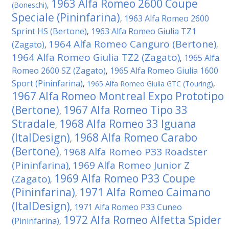
1963 Alfa Romeo 2600 Coupe
(Boneschi)
,
Speciale (Pininfarina)
1963 Alfa Romeo 2600
,
Sprint HS (Bertone)
1963 Alfa Romeo Giulia TZ1
,
1964 Alfa Romeo Canguro (Bertone)
(Zagato)
,
,
1964 Alfa Romeo Giulia TZ2 (Zagato)
1965 Alfa
,
Romeo 2600 SZ (Zagato)
1965 Alfa Romeo Giulia 1600
,
Sport (Pininfarina)
,
1965 Alfa Romeo Giulia GTC (Touring)
,
1967 Alfa Romeo Montreal Expo Prototipo
(Bertone)
1967 Alfa Romeo Tipo 33
,
Stradale
1968 Alfa Romeo 33 Iguana
,
(ItalDesign)
1968 Alfa Romeo Carabo
,
(Bertone)
1968 Alfa Romeo P33 Roadster
,
(Pininfarina)
1969 Alfa Romeo Junior Z
,
1969 Alfa Romeo P33 Coupe
(Zagato)
,
(Pininfarina)
1971 Alfa Romeo Caimano
,
(ItalDesign)
1971 Alfa Romeo P33 Cuneo
,
1972 Alfa Romeo Alfetta Spider
(Pininfarina)
,