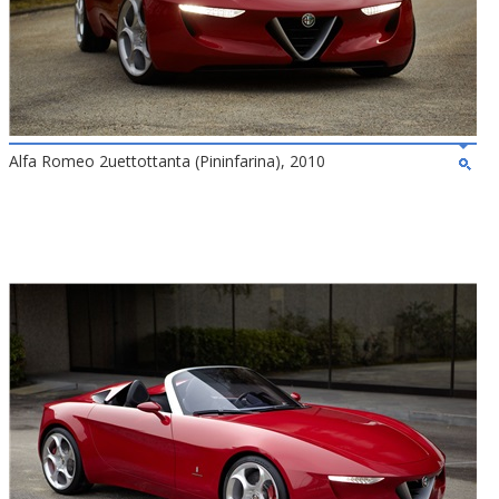
Alfa Romeo 2uettottanta (Pininfarina), 2010