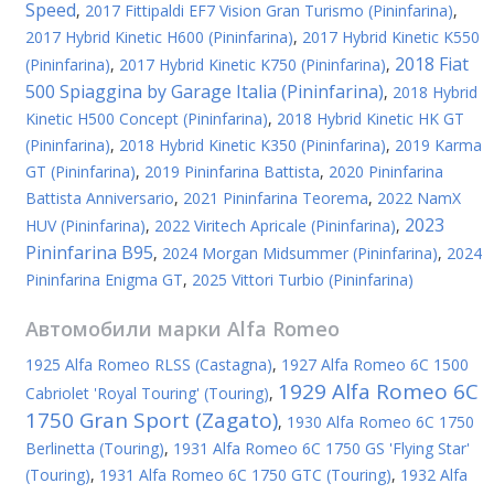
Speed
,
2017 Fittipaldi EF7 Vision Gran Turismo (Pininfarina)
,
2017 Hybrid Kinetic H600 (Pininfarina)
,
2017 Hybrid Kinetic K550
2018 Fiat
(Pininfarina)
,
2017 Hybrid Kinetic K750 (Pininfarina)
,
500 Spiaggina by Garage Italia (Pininfarina)
,
2018 Hybrid
Kinetic H500 Concept (Pininfarina)
,
2018 Hybrid Kinetic HK GT
(Pininfarina)
,
2018 Hybrid Kinetic K350 (Pininfarina)
,
2019 Karma
GT (Pininfarina)
,
2019 Pininfarina Battista
,
2020 Pininfarina
Battista Anniversario
,
2021 Pininfarina Teorema
,
2022 NamX
2023
HUV (Pininfarina)
,
2022 Viritech Apricale (Pininfarina)
,
Pininfarina B95
,
2024 Morgan Midsummer (Pininfarina)
,
2024
Pininfarina Enigma GT
,
2025 Vittori Turbio (Pininfarina)
Автомобили марки
Alfa Romeo
1925 Alfa Romeo RLSS (Castagna)
,
1927 Alfa Romeo 6C 1500
1929 Alfa Romeo 6C
Cabriolet 'Royal Touring' (Touring)
,
1750 Gran Sport (Zagato)
,
1930 Alfa Romeo 6C 1750
Berlinetta (Touring)
,
1931 Alfa Romeo 6C 1750 GS 'Flying Star'
(Touring)
,
1931 Alfa Romeo 6C 1750 GTC (Touring)
,
1932 Alfa