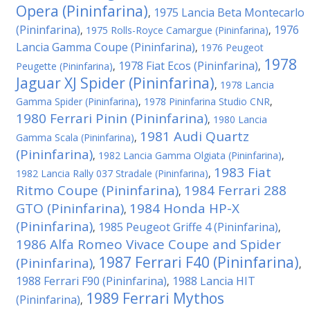
Opera (Pininfarina)
1975 Lancia Beta Montecarlo
,
(Pininfarina)
1976
,
1975 Rolls-Royce Camargue (Pininfarina)
,
Lancia Gamma Coupe (Pininfarina)
,
1976 Peugeot
1978
1978 Fiat Ecos (Pininfarina)
Peugette (Pininfarina)
,
,
Jaguar XJ Spider (Pininfarina)
,
1978 Lancia
Gamma Spider (Pininfarina)
,
1978 Pininfarina Studio CNR
,
1980 Ferrari Pinin (Pininfarina)
,
1980 Lancia
1981 Audi Quartz
Gamma Scala (Pininfarina)
,
(Pininfarina)
,
1982 Lancia Gamma Olgiata (Pininfarina)
,
1983 Fiat
1982 Lancia Rally 037 Stradale (Pininfarina)
,
Ritmo Coupe (Pininfarina)
1984 Ferrari 288
,
GTO (Pininfarina)
1984 Honda HP-X
,
(Pininfarina)
1985 Peugeot Griffe 4 (Pininfarina)
,
,
1986 Alfa Romeo Vivace Coupe and Spider
1987 Ferrari F40 (Pininfarina)
(Pininfarina)
,
,
1988 Ferrari F90 (Pininfarina)
1988 Lancia HIT
,
1989 Ferrari Mythos
(Pininfarina)
,