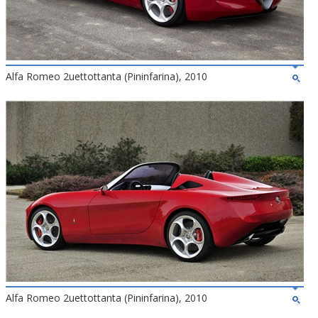
Alfa Romeo 2uettottanta (Pininfarina), 2010
Alfa Romeo 2uettottanta (Pininfarina), 2010