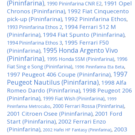
(Pininfarina)
1991 Opel
1990 Pininfarina CNR E2
,
,
Chronos (Pininfarina)
1992 Fiat Cinquecento
,
pick-up (Pininfarina)
1992 Pininfarina Ethos
,
,
1994 Ferrari 512 M
1993 Pininfarina Ethos 2
,
(Pininfarina)
1994 Fiat Spunto (Pininfarina)
,
,
1995 Ferrari F50
1994 Pininfarina Ethos 3
,
1995 Honda Argento Vivo
(Pininfarina)
,
(Pininfarina)
1995 Honda SSM (Pininfarina)
1996
,
,
Fiat Sing e Song (Pininfarina)
,
1996 Pininfarina Eta Beta
,
1997
1997 Peugeot 406 Coupe (Pininfarina)
,
Peugeot Nautilus (Pininfarina)
1998 Alfa
,
Romeo Dardo (Pininfarina)
1998 Peugeot 206
,
(Pininfarina)
1999 Fiat Wish (Pininfarina)
,
,
1999
2000 Ferrari Rossa (Pininfarina)
Pininfarina Metrocubo
,
,
2001 Citroen Osee (Pininfarina)
2001 Ford
,
Start (Pininfarina)
2002 Ferrari Enzo
,
(Pininfarina)
2003
,
2002 Hafei HF Fantasy (Pininfarina)
,