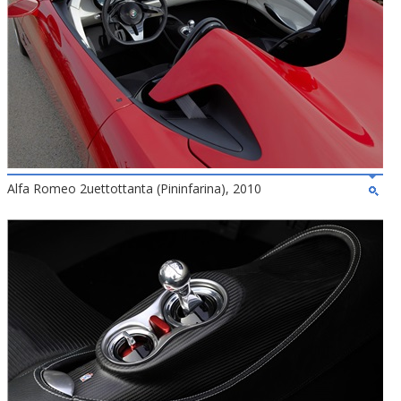
Alfa Romeo 2uettottanta (Pininfarina), 2010