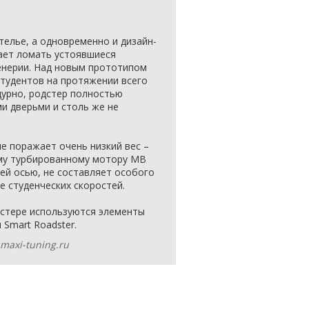
елье, а одновременно и дизайн-
ает ломать устоявшиеся
нерии. Над новым прототипом
студентов на протяжении всего
дурно, родстер полностью
и дверьми и столь же не
е поражает очень низкий вес –
ому турбированному мотору MB
ней осью, не составляет особого
е студенческих скоростей.
дстере используются элементы
 Smart Roadster.
maxi-tuning.ru