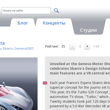
Блог
Концепты
Студии
tta
Рейтинг:
35
-8
+43
by Sbarro
,
Geneva2007
,
Unveiled at the Geneva Motor Sh
celebrates Sbarro's Design Schoo
main features are a V8 central e
Each year France’s Espera Sbarro des
supercar concept for the journo set to
This year, it’s the Turbo S20 Concept 2
automotive TV show, "Turbo," which a
Twenty students took just 120 days to
powered by a 5.0-liter Mercedes V8 a