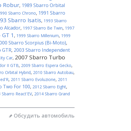
o Robur
1989 Sbarro Orbital
,
1991 Sbarro
990 Sbarro Chrono
,
93 Sbarro Isatis
,
1993 Sbarro
o Alcador
,
1997 Sbarro Be Twin
,
1997
 GT 1
,
1999 Sbarro Millenium
,
1999
000 Sbarro Scorpius (Bi-Мoto)
,
o GTR
2003 Sbarro Independent
,
2007 Sbarro Turbo
ity Car
,
dor II GTB
,
2009 Sbarro Espera Gecko
,
o Orbital Hybrid
,
2010 Sbarro Autobau
,
eed'R
,
2011 Sbarro Evoluzione
,
2011
o Two For 100
,
2012 Sbarro Eight
,
 Sbarro React'EV
,
2014 Sbarro Grand
Обсудить автомобиль