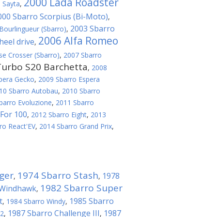
2000 Lada Roadster
 Sayta
,
000 Sbarro Scorpius (Bi-Мoto)
,
2003 Sbarro
Bourlingueur (Sbarro)
,
2006 Alfa Romeo
eel drive
,
se Crosser (Sbarro)
,
2007 Sbarro
Turbo S20 Barchetta
,
2008
pera Gecko
,
2009 Sbarro Espera
10 Sbarro Autobau
,
2010 Sbarro
barro Evoluzione
,
2011 Sbarro
For 100
,
2012 Sbarro Eight
,
2013
ro React'EV
,
2014 Sbarro Grand Prix
,
ger
1974 Sbarro Stash
1978
,
,
1982 Sbarro Super
 Windhawk
,
t
1985 Sbarro
,
1984 Sbarro Windy
,
1987 Sbarro Challenge III
1987
+2
,
,