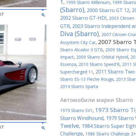
1
,
1999 Sbarro Millenium
,
1999 Sbarro
(Sbarro)
2000 Sbarro GT 12
2
,
,
07
2002 Sbarro GT-HDI
,
2003 Citroen 
GTR
2003 Sbarro Independent wh
,
Diva (Sbarro)
,
2007 Citroen Crui
2007 Sbarro 
Assystem City Car
,
Sbarro Alcador II GTB
,
2009 Sbarro Es
Impact
,
2009 Sbarro Orbital Hybrid
,
20
Essenza
,
2010 Sbarro Speed'R
,
2011 S
2011 Sbarro Two 
Supercharged 11
,
Sbarro ES-13 Fleche Rouge
,
2013 Sbar
2014 Sbarro Sparta
Автомобили марки
Sbarro
1973 Sbarro Ti
1973 Sbarro SV1
,
Sbarro Windhound
1979 Sbarro
,
Twelve
1984 Sbarro Super Eigh
,
07
Challenge
,
1986 Sbarro Challenge 2