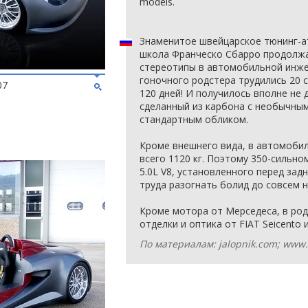
models.
Знаменитое швейцарское тюнинг-ат
школа Франческо Сбарро продолж
стереотипы в автомобильной инже
гоночного родстера трудились 20 
07
120 дней! И получилось вполне не 
сделанный из карбона с необычным
стандартным обликом.
Кроме внешнего вида, в автомобил
всего 1120 кг. Поэтому 350-сильн
5.0L V8, установленного перед зад
труда разогнать болид до совсем н
Кроме мотора от Мерседеса, в ро
отделки и оптика от FIAT Seicento и
По материалам: jalopnik.com; www.