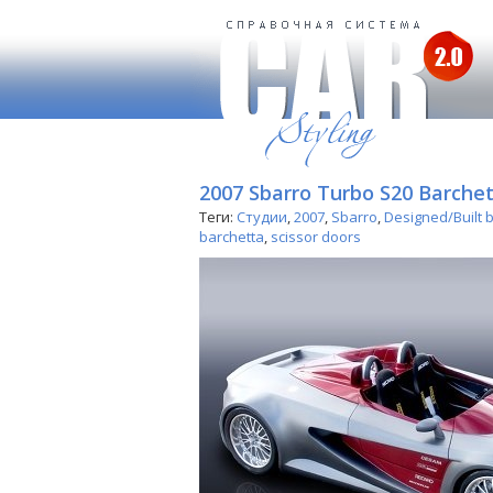
2007 Sbarro Turbo S20 Barche
Теги:
Студии
,
2007
,
Sbarro
,
Designed/Built 
barchetta
,
scissor doors