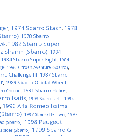
ger
1974 Sbarro Stash
1978
,
,
Sbarro)
1978 Sbarro
,
1982 Sbarro Super
awk
,
 Shanin (Sbarro)
1984
,
1984 Sbarro Super Eight
,
,
1984
ge
,
1986 Citroen Aventure (Sbarro)
,
rro Challenge III
1987 Sbarro
,
r
1989 Sbarro Orbital Wheel
,
,
1991 Sbarro Helios
rro Chrono
,
,
rro Isatis
,
1993 Sbarro Urbi
,
1994
1996 Alfa Romeo Issima
,
(Sbarro)
,
1997 Sbarro Be Twin
,
1997
1998 Peugeot
ao (Sbarro)
,
1999 Sbarro GT
spider (Sbarro)
,