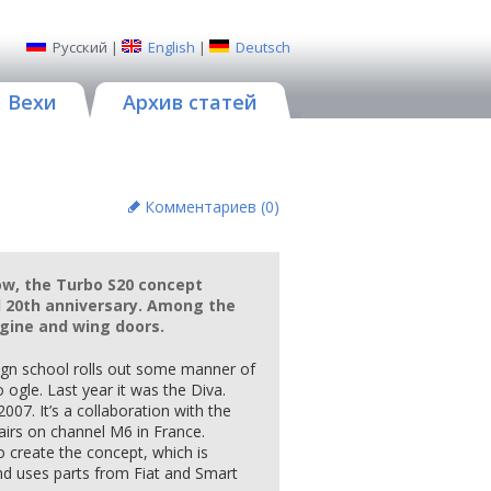
Русский
|
English
|
Deutsch
Вехи
Архив статей
Комментариев (
0
)
ow, the Turbo S20 concept
l 20th anniversary. Among the
ngine and wing doors.
ign school rolls out some manner of
 ogle. Last year it was the Diva.
007. It’s a collaboration with the
irs on channel M6 in France.
 create the concept, which is
nd uses parts from Fiat and Smart