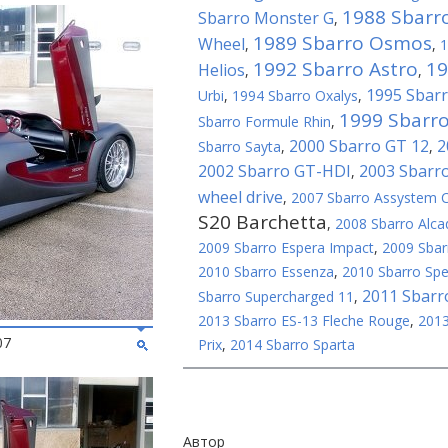
1988 Sbarr
Sbarro Monster G
,
1989 Sbarro Osmos
Wheel
,
,
1
1992 Sbarro Astro
19
Helios
,
,
1995 Sbarr
Urbi
,
1994 Sbarro Oxalys
,
1999 Sbarro
Sbarro Formule Rhin
,
2000 Sbarro GT 12
2
Sbarro Sayta
,
,
2002 Sbarro GT-HDI
2003 Sbarr
,
wheel drive
,
2007 Sbarro Assystem C
S20 Barchetta
,
2008 Sbarro Alca
2009 Sbarro Espera Impact
,
2009 Sbarr
2010 Sbarro Essenza
,
2010 Sbarro Sp
2011 Sbarr
Sbarro Supercharged 11
,
2013 Sbarro ES-13 Fleche Rouge
,
2013
07
Prix
,
2014 Sbarro Sparta
Автор