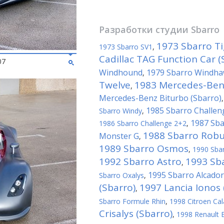
Разработки студии
Sbarro
1973 Sbarro Ti
1973 Sbarro SV1
,
Cadillac TAG Function Car (
07
Windhound
1979 Sbarro Windh
,
Twelve
1983 Mercedes-Benz
,
Mercedes-Benz Biturbo (Sbarro)
1985 Sbarro Challen
Sbarro Windy
,
1987 Sba
1986 Sbarro Challenge 2+2
,
1988 Sbarro Robu
Monster G
,
1989 Sbarro Osmos
,
1990 Sba
1992 Sbarro Astro
1993 Sba
,
1995 Sbarro Alcador
Sbarro Oxalys
,
(Sbarro)
1997 Lancia Ionos 
,
Sbarro Formule Rhin
,
1998 Citroen Cal
Crisalys (Sbarro)
,
1998 Renault E