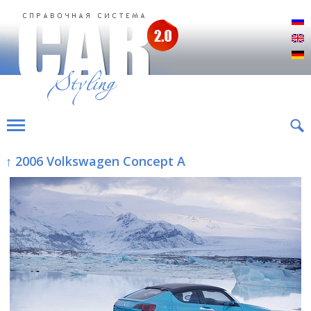
Р
E
D
↑ 2006 Volkswagen Concept A