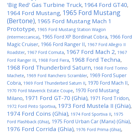
'Big Red' Gas Turbine Truck
1964 Ford GT40
,
,
1965 Ford Mustang
1964 Ford Mustang
,
(Bertone)
1965 Ford Mustang Mach 1
,
Prototype
,
1965 Ford Mustang Station Wagon
1965 Ford XP Bordinat Cobra
1966 Ford
(Intermeccanica)
,
,
Magic Cruiser
1966 Ford Ranger II
,
,
1967 Ford Allegro II
1967 Ford Mach 2
Roadster
,
1967 Ford Comuta
,
,
1967
1968 Ford Techna
Ford Ranger III
,
1968 Ford Fiera
,
,
1968 Ford Thunderbird Saturn
,
1968 Ford Torino
1969 Ford Super
Machete
,
1969 Ford Ranchero Scrambler
,
Cobra
1970 Ford Mach II
,
1969 Ford Thunderbird Saturn II
,
,
1970 Ford Mustang
1970 Ford Maverick Estate Coupe
,
1971 Ford GT-70 (Ghia)
Milano
1971 Ford Tridon
,
,
,
1973 Ford Mustela II (Ghia)
1972 Ford Pinto Sportiva
,
,
1974 Ford Coins (Ghia)
,
1974 Ford Sportiva II
,
1975
1975 Ford Urban Car (Manx) (Ghia)
Ford Flashback (Ghia)
,
,
1976 Ford Corrida (Ghia)
,
1976 Ford Prima (Ghia)
,