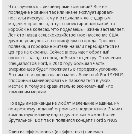
Что случилось с дизайнерами компании? Все ее
последние новинки так или иначе эксплуатировали
ностальгическую тему и отсылали к легендарным
моделям прошлого, а тут спроектировали какой-то
коробок на колесах. Что поделаешь - жизнь заставляет.
Лет сто назад сельскохозяйственное население США
дружно двинулось со своих ферм в города. Прошло
полвека, и городские жители начали перебираться из
центра на окраины. Сейчас вновь идет обратный
процесс - назад в город, поближе к центру. По мнению
специалистов Ford, к 2010 году большая часть
американцев будет проживать в городских условиях.
Вот им-то и предназначен малогабаритный Ford SYNUS,
способный маневрировать и парковаться в узких
местах. К тому же сравнительно экономичный - по
тамошним меркам.
Но ведь американцы не любят маленькие машины, им
по-прежнему подавай огромные внедорожники. Значит,
компактную машину надо сделать как можно более
брутальной. Вот так и появился концепт Ford SYNUS.
Один из эффективных (и эффектных) приемов