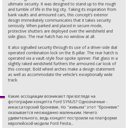
ultimate security. It was designed to stand up to the rough
and tumble of life in the big city. Taking its inspiration from
bank vaults and armoured cars, this concept’s exterior
design immediately communicates that it takes security
seriously. When parked and placed in secure mode,
protective shutters are deployed over the windshield and
side glass. The rear hatch has no window at all.
It also signalled security through its use of a driver-side dial
operated combination lock on the B-pillar. The rear hatch is
operated via a vault-style four-spoke spinner. Flat glass in a
slightly raked windshield furthers the armoured-car look of
this concept. Bold wheel arches make a design statement
as well as accommodate the vehicle’s exceptionally wide
track.
Какие ассоциации возникают при взгляде на
фотографии концепта Ford SYNUS? Однозначные -
инкассаторский броневик. Но "живьем" этот "броневик"
оказывается неожиданно маленьким. Ничего
удивительного, ведь концепт построили на платформе
европейской модели Ford Fiesta...