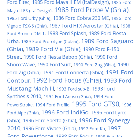
Ford Eltec
1985 Ford Maya II EM (ItalDesign)
,
,
1985 Ford
1985 Ford Probe V (Ghia)
Maya II ES (ItalDesign)
,
,
1986 Ford Cobra 230 ME
1985 Ford Urby (Ghia)
,
,
1986 Ford
1987 Ford HFX Aerostar (Ghia)
Vignale TSX-6 (Ghia)
,
,
1988
1988 Ford Splash
1989 Ford Fiesta
Ford Bronco DM-1
,
,
1989 Ford Saguaro
Urba
,
1989 Ford Prototype (Colani)
,
(Ghia)
1989 Ford Via (Ghia)
1990 Ford F-150
,
,
Street
1990 Ford Fiesta Bebop (Ghia)
1990 Ford
,
,
ShocccWave
1990 Ford Surf
1990
,
,
1990 Ford Zag (Ghia)
,
1991 Ford
Ford Zig (Ghia)
1991 Ford Connecta (Ghia)
,
,
1992 Ford Focus (Ghia)
Contour
1993 Ford
,
,
Mustang Mach III
1993 Ford
,
1993 Ford sub-B
,
Synthesis 2010
,
1994 Ford Arioso (Ghia)
,
1994 Ford
1995 Ford GT90
PowerStroke
,
1994 Ford Profile
,
,
1996
1996 Ford IndiGo
1996 Ford Lynx
Ford Alpe (Ghia)
,
,
1996 Ford Synergy
(Ghia)
1996 Ford Saetta (Ghia)
,
,
2010
1997
1996 Ford Vivace (Ghia)
,
,
1997 Ford Ka
,
Ford Powerforce
1998 Ford Focus
,
,
1998 Ford Ka