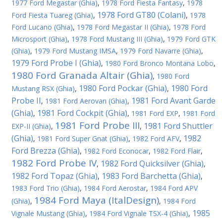
1977 Ford Megastar (Ghia)
,
1978 Ford Fiesta Fantasy
,
1978
1978 Ford GT80 (Colani)
Ford Fiesta Tuareg (Ghia)
,
,
1978
Ford Lucano (Ghia)
,
1978 Ford Megastar II (Ghia)
,
1978 Ford
Microsport (Ghia)
,
1978 Ford Mustang III (Ghia)
,
1979 Ford GTK
(Ghia)
,
1979 Ford Mustang IMSA
,
1979 Ford Navarre (Ghia)
,
1979 Ford Probe I (Ghia)
,
1980 Ford Bronco Montana Lobo
,
1980 Ford Granada Altair (Ghia)
,
1980 Ford
1980 Ford Pockar (Ghia)
1980 Ford
Mustang RSX (Ghia)
,
,
Probe II
1981 Ford Avant Garde
,
1981 Ford Aerovan (Ghia)
,
(Ghia)
1981 Ford Cockpit (Ghia)
,
,
1981 Ford EXP
,
1981 Ford
1981 Ford Probe III
1981 Ford Shuttler
EXP-II (Ghia)
,
,
(Ghia)
1982
,
1981 Ford Super Gnat (Ghia)
,
1982 Ford AFV
,
Ford Brezza (Ghia)
,
1982 Ford Econocar
,
1982 Ford Flair
,
1982 Ford Probe IV
1982 Ford Quicksilver (Ghia)
,
,
1982 Ford Topaz (Ghia)
1983 Ford Barchetta (Ghia)
,
,
1983 Ford Trio (Ghia)
,
1984 Ford Aerostar
,
1984 Ford APV
1984 Ford Maya (ItalDesign)
(Ghia)
,
,
1984 Ford
1985
Vignale Mustang (Ghia)
,
1984 Ford Vignale TSX-4 (Ghia)
,