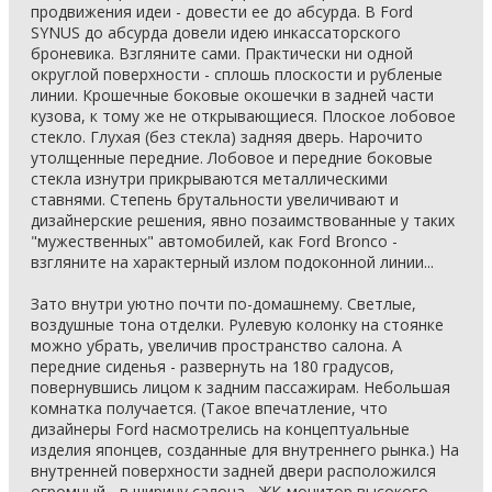
продвижения идеи - довести ее до абсурда. В Ford
SYNUS до абсурда довели идею инкассаторского
броневика. Взгляните сами. Практически ни одной
округлой поверхности - сплошь плоскости и рубленые
линии. Крошечные боковые окошечки в задней части
кузова, к тому же не открывающиеся. Плоское лобовое
стекло. Глухая (без стекла) задняя дверь. Нарочито
утолщенные передние. Лобовое и передние боковые
стекла изнутри прикрываются металлическими
ставнями. Степень брутальности увеличивают и
дизайнерские решения, явно позаимствованные у таких
"мужественных" автомобилей, как Ford Bronco -
взгляните на характерный излом подоконной линии...
Зато внутри уютно почти по-домашнему. Светлые,
воздушные тона отделки. Рулевую колонку на стоянке
можно убрать, увеличив пространство салона. А
передние сиденья - развернуть на 180 градусов,
повернувшись лицом к задним пассажирам. Небольшая
комнатка получается. (Такое впечатление, что
дизайнеры Ford насмотрелись на концептуальные
изделия японцев, созданные для внутреннего рынка.) На
внутренней поверхности задней двери расположился
огромный - в ширину салона - ЖК-монитор высокого