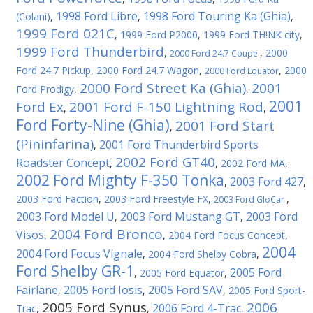
1998 Ford Libre
1998 Ford Touring Ka (Ghia)
(Colani)
,
,
,
1999 Ford 021C
,
1999 Ford P2000
,
1999 Ford TH!NK city
,
1999 Ford Thunderbird
,
,
2000
2000 Ford 24.7 Coupe
Ford 24.7 Pickup
,
2000 Ford 24.7 Wagon
,
,
2000
2000 Ford Equator
2000 Ford Street Ka (Ghia)
2001
Ford Prodigy
,
,
2001
Ford Ex
2001 Ford F-150 Lightning Rod
,
,
Ford Forty-Nine (Ghia)
2001 Ford Start
,
(Pininfarina)
2001 Ford Thunderbird Sports
,
2002 Ford GT40
Roadster Concept
,
,
2002 Ford MA
,
2002 Ford Mighty F-350 Tonka
2003 Ford 427
,
,
2003 Ford Faction
,
2003 Ford Freestyle FX
,
,
2003 Ford GloCar
2003 Ford Model U
2003 Ford Mustang GT
2003 Ford
,
,
2004 Ford Bronco
Visos
,
,
2004 Ford Focus Concept
,
2004
2004 Ford Focus Vignale
,
2004 Ford Shelby Cobra
,
Ford Shelby GR-1
2005 Ford
,
2005 Ford Equator
,
Fairlane
2005 Ford Iosis
2005 Ford SAV
,
,
,
2005 Ford Sport-
2005 Ford Synus
2006
2006 Ford 4-Trac
Trac
,
,
,