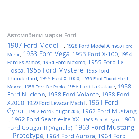
Автомобили марки
Ford
1907 Ford Model T
1928 Ford Model A
,
,
1950 Ford
1953 Ford Vega
1953 Ford X-100
1954
Muroc
,
,
,
1955 Ford La
Ford FX Atmos
1954 Ford Maxima
,
,
1955 Ford Mystere
Tosca
1955 Ford
,
,
Thunderbird
1955 Ford X-1000
,
,
1956 Ford Thunderbird
1958
1958 Ford La Galaxie
Mexico
,
1958 Ford De Paolo
,
,
Ford Nucleon
1958 Ford Volante
1958 Ford
,
,
1961 Ford
X2000
1959 Ford Levacar Mach I
,
,
Gyron
1962 Ford Mustang
1962 Ford Cougar 406
,
,
I
1962 Ford Seattle-ite XXI
1963
,
,
1963 Ford Allegro
,
1963 Ford Mustang
Ford Cougar II (Vignale)
,
II Prototype
1964 Ford Aurora
1964 Ford
,
,