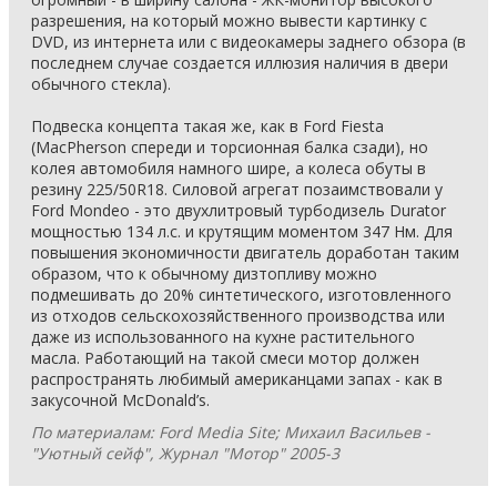
разрешения, на который можно вывести картинку с
DVD, из интернета или с видеокамеры заднего обзора (в
последнем случае создается иллюзия наличия в двери
обычного стекла).
Подвеска концепта такая же, как в Ford Fiesta
(MacPherson спереди и торсионная балка сзади), но
колея автомобиля намного шире, а колеса обуты в
резину 225/50R18. Силовой агрегат позаимствовали у
Ford Mondeo - это двухлитровый турбодизель Durator
мощностью 134 л.с. и крутящим моментом 347 Нм. Для
повышения экономичности двигатель доработан таким
образом, что к обычному дизтопливу можно
подмешивать до 20% синтетического, изготовленного
из отходов сельскохозяйственного производства или
даже из использованного на кухне растительного
масла. Работающий на такой смеси мотор должен
распространять любимый американцами запах - как в
закусочной McDonald’s.
По материалам: Ford Media Site; Михаил Васильев -
"Уютный сейф", Журнал "Мотор" 2005-3