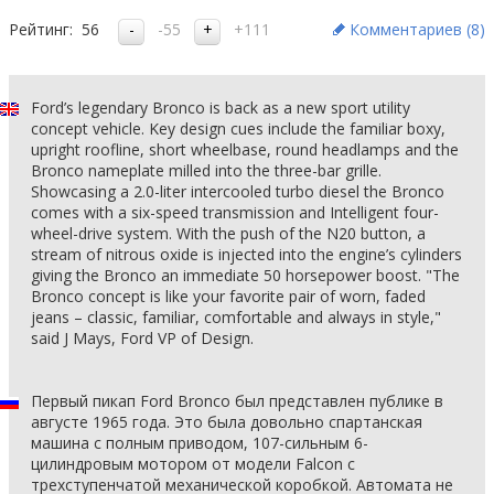
Рейтинг:
56
-55
+111
Комментариев (
8
)
Ford’s legendary Bronco is back as a new sport utility
concept vehicle. Key design cues include the familiar boxy,
upright roofline, short wheelbase, round headlamps and the
Bronco nameplate milled into the three-bar grille.
Showcasing a 2.0-liter intercooled turbo diesel the Bronco
comes with a six-speed transmission and Intelligent four-
wheel-drive system. With the push of the N20 button, a
stream of nitrous oxide is injected into the engine’s cylinders
giving the Bronco an immediate 50 horsepower boost. "The
Bronco concept is like your favorite pair of worn, faded
jeans – classic, familiar, comfortable and always in style,"
said J Mays, Ford VP of Design.
Первый пикап Ford Bronco был представлен публике в
августе 1965 года. Это была довольно спартанская
машина с полным приводом, 107-сильным 6-
цилиндровым мотором от модели Falcon с
трехступенчатой механической коробкой. Автомата не