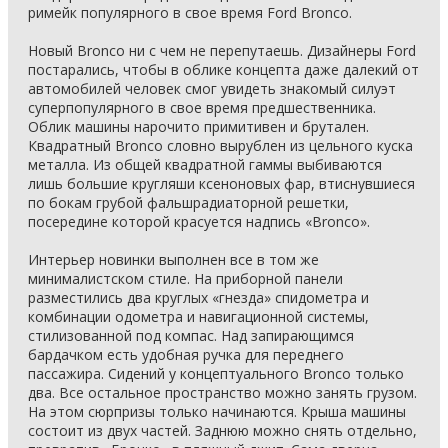
римейк популярного в свое время Ford Bronco.
Новый Bronco ни с чем не перепутаешь. Дизайнеры Ford
постарались, чтобы в облике концепта даже далекий от
автомобилей человек смог увидеть знакомый силуэт
суперпопулярного в свое время предшественника.
Облик машины нарочито примитивен и брутален.
Квадратный Bronco словно вырублен из цельного куска
металла. Из общей квадратной гаммы выбиваются
лишь большие кругляши ксеноновых фар, втиснувшиеся
по бокам грубой фальшрадиаторной решетки,
посередине которой красуется надпись «Bronco».
Интерьер новинки выполнен все в том же
минималистском стиле. На приборной панели
разместились два круглых «гнезда» спидометра и
комбинации одометра и навигационной системы,
стилизованной под компас. Над запирающимся
бардачком есть удобная ручка для переднего
пассажира. Сидений у концептуального Bronco только
два. Все остальное пространство можно занять грузом.
На этом сюрпризы только начинаются. Крыша машины
состоит из двух частей. Заднюю можно снять отдельно,