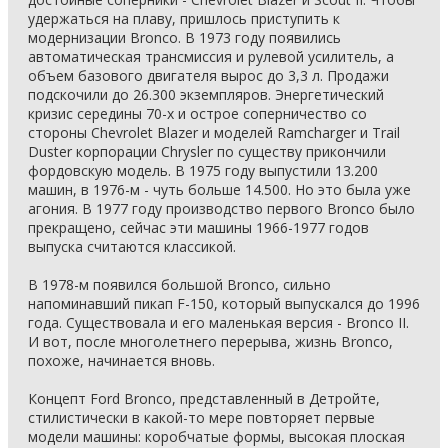
удержаться на плаву, пришлось приступить к
модернизации Bronco. В 1973 году появились
автоматическая трансмиссия и рулевой усилитель, а
объем базового двигателя вырос до 3,3 л. Продажи
подскочили до 26.300 экземпляров. Энергетический
кризис середины 70-х и острое соперничество со
стороны Chevrolet Blazer и моделей Ramcharger и Trail
Duster корпорации Chrysler по существу прикончили
фордовскую модель. В 1975 году выпустили 13.200
машин, в 1976-м - чуть больше 14.500. Но это была уже
агония. В 1977 году производство первого Bronco было
прекращено, сейчас эти машины 1966-1977 годов
выпуска считаются классикой.
В 1978-м появился большой Bronco, сильно
напоминавший пикап F-150, который выпускался до 1996
года. Существовала и его маленькая версия - Bronco II.
И вот, после многолетнего перерыва, жизнь Bronco,
похоже, начинается вновь.
Концепт Ford Bronco, представленный в Детройте,
стилистически в какой-то мере повторяет первые
модели машины: коробчатые формы, высокая плоская