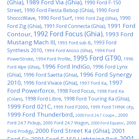
(Ghia)
1989 Ford Via (Ghia)
1990 Ford F-150
,
,
Street
1990 Ford Fiesta Bebop (Ghia)
1990 Ford
,
,
ShocccWave
1990 Ford Surf
1990
,
,
1990 Ford Zag (Ghia)
,
1991 Ford
Ford Zig (Ghia)
1991 Ford Connecta (Ghia)
,
,
1992 Ford Focus (Ghia)
Contour
1993 Ford
,
,
Mustang Mach III
1993 Ford
,
1993 Ford sub-B
,
Synthesis 2010
,
1994 Ford Arioso (Ghia)
,
1994 Ford
1995 Ford GT90
PowerStroke
,
1994 Ford Profile
,
,
1996
1996 Ford IndiGo
1996 Ford Lynx
Ford Alpe (Ghia)
,
,
1996 Ford Synergy
(Ghia)
1996 Ford Saetta (Ghia)
,
,
2010
1997
1996 Ford Vivace (Ghia)
,
,
1997 Ford Ka
,
Ford Powerforce
1998 Ford Focus
,
,
1998 Ford Ka
1998 Ford Libre
1998 Ford Touring Ka (Ghia)
(Colani)
,
,
,
1999 Ford 021C
,
1999 Ford P2000
,
1999 Ford TH!NK city
,
1999 Ford Thunderbird
,
,
2000
2000 Ford 24.7 Coupe
Ford 24.7 Pickup
,
2000 Ford 24.7 Wagon
,
,
2000
2000 Ford Equator
2000 Ford Street Ka (Ghia)
2001
Ford Prodigy
,
,
2001