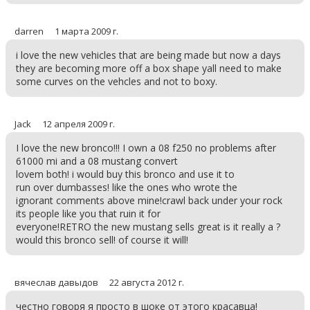
darren
1 марта 2009 г.
i love the new vehicles that are being made but now a days
they are becoming more off a box shape yall need to make
some curves on the vehcles and not to boxy.
Jack
12 апреля 2009 г.
I love the new bronco!!! I own a 08 f250 no problems after
61000 mi and a 08 mustang convert
lovem both! i would buy this bronco and use it to
run over dumbasses! like the ones who wrote the
ignorant comments above mine!crawl back under your rock
its people like you that ruin it for
everyone!RETRO the new mustang sells great is it really a ?
would this bronco sell! of course it will!
вячеслав давыдов
22 августа 2012 г.
честно говоря я просто в шоке от этого красавца!