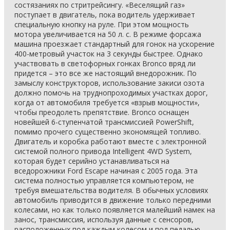
состязаниях по стритрейсингу. «Веселящий газ»
поступает в двигатель, пока водитель удерживает
специальную кнопку на руле. При этом мощность
мотора увеличивается на 50 л. с. В режиме форсажа
машина проезжает стандартный для гонок на ускорение
400-метровый участок на 3 секунды быстрее. Однако
участвовать в светофорных гонках Bronco вряд ли
придется – это все же настоящий внедорожник. По
замыслу конструкторов, использование закиси озота
должно помочь на труднопроходимых участках дорог,
когда от автомобиля требуется «взрыв мощности»,
чтобы преодолеть препятствие. Bronco оснащен
новейшей 6-ступенчатой трансмиссией PowerShift,
помимо прочего существенно экономящей топливо.
Двигатель и коробка работают вместе с электронной
системой полного привода Intelligent 4WD System,
которая будет серийно устанавливаться на
вседорожники Ford Escape начиная c 2005 года. Эта
система полностью управляется компьютером, не
требуя вмешательства водителя. В обычных условиях
автомобиль приводится в движение только передними
колесами, но как только появляется малейший намек на
занос, трансмиссия, используя данные с сенсоров,
расположенных под каждым колесом и под педалью