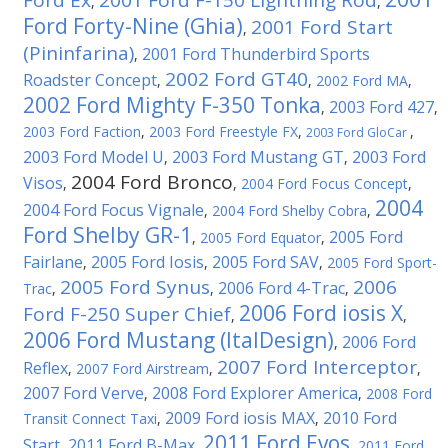
Ford Ex
2001 Ford F-150 Lightning Rod
,
,
Ford Forty-Nine (Ghia)
2001 Ford Start
,
(Pininfarina)
2001 Ford Thunderbird Sports
,
2002 Ford GT40
Roadster Concept
,
,
2002 Ford MA
,
2002 Ford Mighty F-350 Tonka
2003 Ford 427
,
,
2003 Ford Faction
,
2003 Ford Freestyle FX
,
,
2003 Ford GloCar
2003 Ford Model U
2003 Ford Mustang GT
2003 Ford
,
,
2004 Ford Bronco
Visos
,
,
2004 Ford Focus Concept
,
2004
2004 Ford Focus Vignale
,
2004 Ford Shelby Cobra
,
Ford Shelby GR-1
2005 Ford
,
2005 Ford Equator
,
Fairlane
2005 Ford Iosis
2005 Ford SAV
,
,
,
2005 Ford Sport-
2005 Ford Synus
2006
2006 Ford 4-Trac
Trac
,
,
,
2006 Ford iosis X
Ford F-250 Super Chief
,
,
2006 Ford Mustang (ItalDesign)
2006 Ford
,
2007 Ford Interceptor
Reflex
,
2007 Ford Airstream
,
,
2007 Ford Verve
2008 Ford Explorer America
,
,
2008 Ford
2009 Ford iosis MAX
2010 Ford
Transit Connect Taxi
,
,
2011 Ford Evos
Start
2011 Ford B-Max
,
,
,
2011 Ford