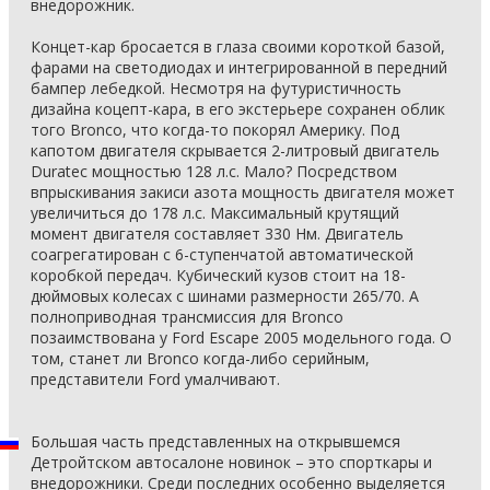
внедорожник.
Концет-кар бросается в глаза своими короткой базой,
фарами на светодиодах и интегрированной в передний
бампер лебедкой. Несмотря на футуристичность
дизайна коцепт-кара, в его экстерьере сохранен облик
того Bronco, что когда-то покорял Америку. Под
капотом двигателя скрывается 2-литровый двигатель
Duratec мощностью 128 л.с. Мало? Посредством
впрыскивания закиси азота мощность двигателя может
увеличиться до 178 л.с. Максимальный крутящий
момент двигателя составляет 330 Нм. Двигатель
соагрегатирован с 6-ступенчатой автоматической
коробкой передач. Кубический кузов стоит на 18-
дюймовых колесах с шинами размерности 265/70. А
полноприводная трансмиссия для Bronco
позаимствована у Ford Escape 2005 модельного года. О
том, станет ли Bronco когда-либо серийным,
представители Ford умалчивают.
Большая часть представленных на открывшемся
Детройтском автосалоне новинок – это спорткары и
внедорожники. Среди последних особенно выделяется