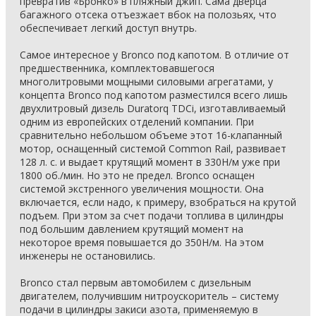
превратив «Бронко» в пляжный джип. Сама дверца
багажного отсека отъезжает вбок на полозьях, что
обеспечивает легкий доступ внутрь.
Самое интересное у Bronco под капотом. В отличие от
предшественника, комплектовавшегося
многолитровыми мощными силовыми агрегатами, у
концепта Bronco под капотом разместился всего лишь
двухлитровый дизель Duratorq TDCi, изготавливаемый
одним из европейских отделений компании. При
сравнительно небольшом объеме этот 16-клапанный
мотор, оснащенный системой Common Rail, развивает
128 л. с. и выдает крутящий момент в 330Н/м уже при
1800 об./мин. Но это не предел. Bronco оснащен
системой экстренного увеличения мощности. Она
включается, если надо, к примеру, взобраться на крутой
подъем. При этом за счет подачи топлива в цилиндры
под большим давлением крутящий момент на
некоторое время повышается до 350Н/м. На этом
инженеры не остановились.
Bronco стал первым автомобилем с дизельным
двигателем, получившим нитроускоритель – систему
подачи в цилиндры закиси азота, применяемую в