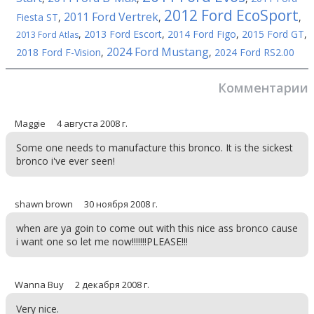
2012 Ford EcoSport
2011 Ford Vertrek
Fiesta ST
,
,
,
,
2013 Ford Escort
,
2014 Ford Figo
,
2015 Ford GT
,
2013 Ford Atlas
2024 Ford Mustang
2018 Ford F-Vision
,
,
2024 Ford RS2.00
Комментарии
Maggie
4 августа 2008 г.
Some one needs to manufacture this bronco. It is the sickest
bronco i've ever seen!
shawn brown
30 ноября 2008 г.
when are ya goin to come out with this nice ass bronco cause
i want one so let me now!!!!!!!PLEASE!!!
Wanna Buy
2 декабря 2008 г.
Very nice.