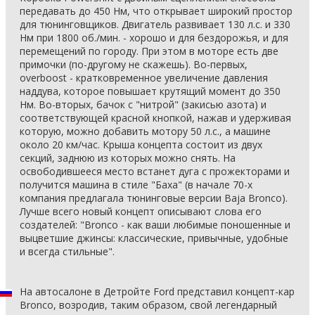
передавать до 450 Нм, что открывает широкий простор
для тюнинговщиков. Двигатель развивает 130 л.с. и 330
Нм при 1800 об./мин. - хорошо и для бездорожья, и для
перемещений по городу. При этом в моторе есть две
примочки (по-другому не скажешь). Во-первых,
overboost - кратковременное увеличение давления
наддува, которое повышает крутящий момент до 350
Нм. Во-вторых, бачок с "нитрой" (закисью азота) и
соответствующей красной кнопкой, нажав и удерживая
которую, можно добавить мотору 50 л.с., а машине
около 20 км/час. Крыша концепта состоит из двух
секций, заднюю из которых можно снять. На
освободившееся место встанет дуга с прожекторами и
получится машина в стиле "Баха" (в начале 70-х
компания предлагала тюнинговые версии Baja Bronco).
Лучше всего новый концепт описывают слова его
создателей: "Bronco - как ваши любимые поношенные и
выцветшие джинсы: классические, привычные, удобные
и всегда стильные".
На автосалоне в Детройте Ford представил концепт-кар
Bronco, возродив, таким образом, свой легендарный