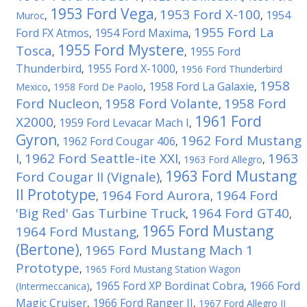
1953 Ford Vega
1953 Ford X-100
1954
Muroc
,
,
,
1955 Ford La
Ford FX Atmos
1954 Ford Maxima
,
,
1955 Ford Mystere
Tosca
1955 Ford
,
,
Thunderbird
1955 Ford X-1000
,
,
1956 Ford Thunderbird
1958
1958 Ford La Galaxie
Mexico
,
1958 Ford De Paolo
,
,
Ford Nucleon
1958 Ford Volante
1958 Ford
,
,
1961 Ford
X2000
1959 Ford Levacar Mach I
,
,
Gyron
1962 Ford Mustang
1962 Ford Cougar 406
,
,
I
1962 Ford Seattle-ite XXI
1963
,
,
1963 Ford Allegro
,
1963 Ford Mustang
Ford Cougar II (Vignale)
,
II Prototype
1964 Ford Aurora
1964 Ford
,
,
'Big Red' Gas Turbine Truck
1964 Ford GT40
,
,
1965 Ford Mustang
1964 Ford Mustang
,
(Bertone)
1965 Ford Mustang Mach 1
,
Prototype
,
1965 Ford Mustang Station Wagon
1965 Ford XP Bordinat Cobra
1966 Ford
(Intermeccanica)
,
,
Magic Cruiser
1966 Ford Ranger II
,
,
1967 Ford Allegro II