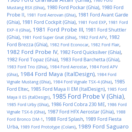
,
1980 Ford
1980 Ford Pockar (Ghia)
1980 Ford
Mustang RSX (Ghia)
,
,
Probe II
1981 Ford Avant Garde
,
1981 Ford Aerovan (Ghia)
,
(Ghia)
1981 Ford Cockpit (Ghia)
,
,
1981 Ford EXP
,
1981 Ford
1981 Ford Probe III
1981 Ford Shuttler
EXP-II (Ghia)
,
,
(Ghia)
1982
,
1981 Ford Super Gnat (Ghia)
,
1982 Ford AFV
,
Ford Brezza (Ghia)
,
1982 Ford Econocar
,
1982 Ford Flair
,
1982 Ford Probe IV
1982 Ford Quicksilver (Ghia)
,
,
1982 Ford Topaz (Ghia)
1983 Ford Barchetta (Ghia)
,
,
1983 Ford Trio (Ghia)
,
1984 Ford Aerostar
,
1984 Ford APV
1984 Ford Maya (ItalDesign)
(Ghia)
,
,
1984 Ford
1985
Vignale Mustang (Ghia)
,
1984 Ford Vignale TSX-4 (Ghia)
,
Ford Eltec
1985 Ford Maya II EM (ItalDesign)
,
,
1985 Ford
1985 Ford Probe V (Ghia)
Maya II ES (ItalDesign)
,
,
1986 Ford Cobra 230 ME
1985 Ford Urby (Ghia)
,
,
1986 Ford
1987 Ford HFX Aerostar (Ghia)
Vignale TSX-6 (Ghia)
,
,
1988
1988 Ford Splash
1989 Ford Fiesta
Ford Bronco DM-1
,
,
1989 Ford Saguaro
Urba
,
1989 Ford Prototype (Colani)
,