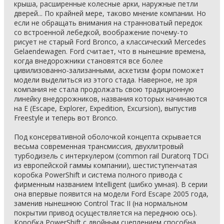
крыша, расширенные колесные арки, наружные петли
дверей... По крайней мере, таково мнение компании. Но
если не обращать внимания на странноватый передок
со встроенной лебедкой, воображение почему-то
рисует не старый Ford Bronco, а классический Mercedes
Gelaendewagen. Ford считает, что в нынешние времена,
когда внедорожники становятся все более
цивилизованно-зализанными, аскетизм форм поможет
модели выделиться из этого стада. Наверное, не зря
компания не стала продолжать свою традиционную
линейку внедорожников, названия которых начинаются
на Е (Escape, Explorer, Expedition, Excursion), выпустив
Freestyle и теперь вот Bronco.
Под консервативной оболочкой концепта скрывается
весьма современная трансмиссия, двухлитровый
турбодизель с интеркулером (common rail Duratorq TDCi
из европейской гаммы компании), шестиступенчатая
коробка PowerShift и система полного привода с
фирменным названием Intelligent (шибко умная). В серии
она впервые появится на модели Ford Escape 2005 года,
заменив нынешнюю Control Trac II (на нормальном
покрытии привод осуществляется на переднюю ось).
Коробка PowerShift с двойным сцеплением способна