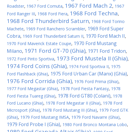
1967 Ford Mach 2
Roadster
,
1967 Ford Comuta
,
,
1967
1968 Ford Techna
Ford Ranger III
,
1968 Ford Fiera
,
,
1968 Ford Thunderbird Saturn
,
1968 Ford Torino
1969 Ford Super
Machete
,
1969 Ford Ranchero Scrambler
,
Cobra
1970 Ford Mach II
,
1969 Ford Thunderbird Saturn II
,
,
1970 Ford Mustang
1970 Ford Maverick Estate Coupe
,
1971 Ford GT-70 (Ghia)
Milano
1971 Ford Tridon
,
,
,
1973 Ford Mustela II (Ghia)
1972 Ford Pinto Sportiva
,
,
1974 Ford Coins (Ghia)
,
1974 Ford Sportiva II
,
1975
1975 Ford Urban Car (Manx) (Ghia)
Ford Flashback (Ghia)
,
,
1976 Ford Corrida (Ghia)
,
1976 Ford Prima (Ghia)
,
1977 Ford Megastar (Ghia)
,
1978 Ford Fiesta Fantasy
,
1978
1978 Ford GT80 (Colani)
Ford Fiesta Tuareg (Ghia)
,
,
1978
Ford Lucano (Ghia)
,
1978 Ford Megastar II (Ghia)
,
1978 Ford
Microsport (Ghia)
,
1978 Ford Mustang III (Ghia)
,
1979 Ford GTK
(Ghia)
,
1979 Ford Mustang IMSA
,
1979 Ford Navarre (Ghia)
,
1979 Ford Probe I (Ghia)
,
1980 Ford Bronco Montana Lobo
,
1980 Ford Granada Altair (Ghia)