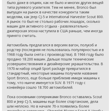
было даже в опциях, как не было и многих других вещей
типа рулевого усилителя. Тем не менее, Bronco был
выпущен на рынок в качестве конкурента таким
моделям, как Jeep CJ-5 и International Harvester Scout 800.
А рынок-то был не столько рабочих лошадок, сколько
машин для активного отдыха - развлекательно-
джиперская эпоха наступила в США раньше, чем иногда
принято считать.
Автомобиль предлагался в версиях вагон, полукэб и
родстер (последняя не пользовалась популярностью и в
1968 году была снята с производства). В 1966 году было
продано 18.200 машин. Дальше пошли технические
усовершенствования и дизайнерские украшательства. В
1970-м набор опций Sport package превратился в
стандартный, некоторые машины получили название
Sport Bronco, еще больше приблизив имидж машины к
тому, что нынче именуется SUV. В 1971 году с
конвейера сошло 18.700 автомобилей.
Пока основными соперниками Bronco оставались Scout
800 и Jeep CJ-5, машины еще более спартанские, дела
шли неплохо. Но в начале 70-х появились более
достойные соперники - Chevrolet Blazer и Scout II. Чтобы