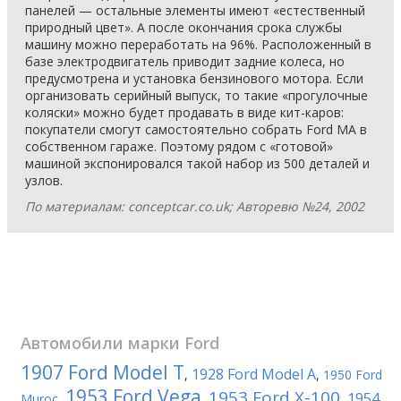
панелей — остальные элементы имеют «естественный
природный цвет». А после окончания срока службы
машину можно переработать на 96%. Расположенный в
базе электродвигатель приводит задние колеса, но
предусмотрена и установка бензинового мотора. Если
организовать серийный выпуск, то такие «прогулочные
коляски» можно будет продавать в виде кит-каров:
покупатели смогут самостоятельно собрать Ford MA в
собственном гараже. Поэтому рядом с «готовой»
машиной экспонировался такой набор из 500 деталей и
узлов.
По материалам: conceptcar.co.uk; Авторевю №24, 2002
Автомобили марки
Ford
1907 Ford Model T
1928 Ford Model A
,
,
1950 Ford
1953 Ford Vega
1953 Ford X-100
1954
Muroc
,
,
,