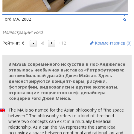
Ford MA, 2002
Иллюстрации: Ford
Рейтинг:
6
-6
+12
Комментариев (
0
)
В МУЗЕЕ современного искусства в Лос-Анджелесе
открылась необычная выставка «Ретрофутуризм:
автомобильный дизайн Джея Мэйса». Здесь
демонстрируются концепт-кары, рисунки,
фотографии, видеозаписи и другие экспонаты,
отражающие творчество шеф-дизайнера
концерна Ford Джея Мэйса.
The MA is so named for the Asian philosophy of "the space
between." The philosophy refers to a kind of threshold
where two concepts can exist in a mutually beneficial
relationship. As a car, the MA represents the same idea,
occupying a space between emotional and rational, art and