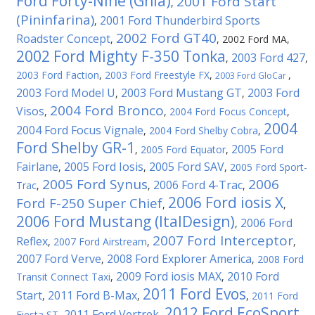
Ford Forty-Nine (Ghia)
2001 Ford Start
,
(Pininfarina)
2001 Ford Thunderbird Sports
,
2002 Ford GT40
Roadster Concept
,
,
2002 Ford MA
,
2002 Ford Mighty F-350 Tonka
2003 Ford 427
,
,
2003 Ford Faction
,
2003 Ford Freestyle FX
,
,
2003 Ford GloCar
2003 Ford Model U
2003 Ford Mustang GT
2003 Ford
,
,
2004 Ford Bronco
Visos
,
,
2004 Ford Focus Concept
,
2004
2004 Ford Focus Vignale
,
2004 Ford Shelby Cobra
,
Ford Shelby GR-1
2005 Ford
,
2005 Ford Equator
,
Fairlane
2005 Ford Iosis
2005 Ford SAV
,
,
,
2005 Ford Sport-
2005 Ford Synus
2006
2006 Ford 4-Trac
Trac
,
,
,
2006 Ford iosis X
Ford F-250 Super Chief
,
,
2006 Ford Mustang (ItalDesign)
2006 Ford
,
2007 Ford Interceptor
Reflex
,
2007 Ford Airstream
,
,
2007 Ford Verve
2008 Ford Explorer America
,
,
2008 Ford
2009 Ford iosis MAX
2010 Ford
Transit Connect Taxi
,
,
2011 Ford Evos
Start
2011 Ford B-Max
,
,
,
2011 Ford
2012 Ford EcoSport
2011 Ford Vertrek
Fiesta ST
,
,
,