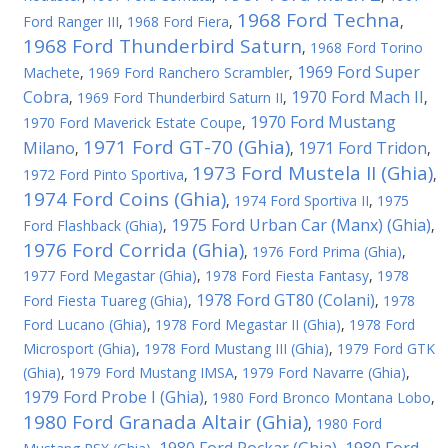
1968 Ford Techna
Ford Ranger III
,
1968 Ford Fiera
,
,
1968 Ford Thunderbird Saturn
,
1968 Ford Torino
1969 Ford Super
Machete
,
1969 Ford Ranchero Scrambler
,
Cobra
1970 Ford Mach II
,
1969 Ford Thunderbird Saturn II
,
,
1970 Ford Mustang
1970 Ford Maverick Estate Coupe
,
1971 Ford GT-70 (Ghia)
Milano
1971 Ford Tridon
,
,
,
1973 Ford Mustela II (Ghia)
1972 Ford Pinto Sportiva
,
,
1974 Ford Coins (Ghia)
,
1974 Ford Sportiva II
,
1975
1975 Ford Urban Car (Manx) (Ghia)
Ford Flashback (Ghia)
,
,
1976 Ford Corrida (Ghia)
,
1976 Ford Prima (Ghia)
,
1977 Ford Megastar (Ghia)
,
1978 Ford Fiesta Fantasy
,
1978
1978 Ford GT80 (Colani)
Ford Fiesta Tuareg (Ghia)
,
,
1978
Ford Lucano (Ghia)
,
1978 Ford Megastar II (Ghia)
,
1978 Ford
Microsport (Ghia)
,
1978 Ford Mustang III (Ghia)
,
1979 Ford GTK
(Ghia)
,
1979 Ford Mustang IMSA
,
1979 Ford Navarre (Ghia)
,
1979 Ford Probe I (Ghia)
,
1980 Ford Bronco Montana Lobo
,
1980 Ford Granada Altair (Ghia)
,
1980 Ford