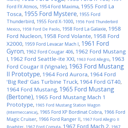
1955 Ford La
Ford FX Atmos
1954 Ford Maxima
,
,
1955 Ford Mystere
Tosca
1955 Ford
,
,
Thunderbird
1955 Ford X-1000
,
,
1956 Ford Thunderbird
1958
1958 Ford La Galaxie
Mexico
,
1958 Ford De Paolo
,
,
Ford Nucleon
1958 Ford Volante
1958 Ford
,
,
1961 Ford
X2000
1959 Ford Levacar Mach I
,
,
Gyron
1962 Ford Mustang
1962 Ford Cougar 406
,
,
I
1962 Ford Seattle-ite XXI
1963
,
,
1963 Ford Allegro
,
1963 Ford Mustang
Ford Cougar II (Vignale)
,
II Prototype
1964 Ford Aurora
1964 Ford
,
,
'Big Red' Gas Turbine Truck
1964 Ford GT40
,
,
1965 Ford Mustang
1964 Ford Mustang
,
(Bertone)
1965 Ford Mustang Mach 1
,
Prototype
,
1965 Ford Mustang Station Wagon
1965 Ford XP Bordinat Cobra
1966 Ford
(Intermeccanica)
,
,
Magic Cruiser
1966 Ford Ranger II
,
,
1967 Ford Allegro II
1967 Ford Mach 2
Roadster
,
1967 Ford Comuta
,
,
1967