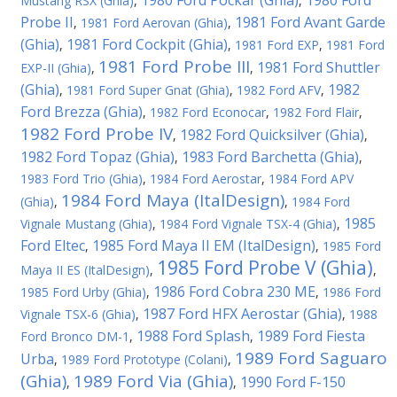
1980 Ford Pockar (Ghia)
1980 Ford
Mustang RSX (Ghia)
,
,
Probe II
1981 Ford Avant Garde
,
1981 Ford Aerovan (Ghia)
,
(Ghia)
1981 Ford Cockpit (Ghia)
,
,
1981 Ford EXP
,
1981 Ford
1981 Ford Probe III
1981 Ford Shuttler
EXP-II (Ghia)
,
,
(Ghia)
1982
,
1981 Ford Super Gnat (Ghia)
,
1982 Ford AFV
,
Ford Brezza (Ghia)
,
1982 Ford Econocar
,
1982 Ford Flair
,
1982 Ford Probe IV
1982 Ford Quicksilver (Ghia)
,
,
1982 Ford Topaz (Ghia)
1983 Ford Barchetta (Ghia)
,
,
1983 Ford Trio (Ghia)
,
1984 Ford Aerostar
,
1984 Ford APV
1984 Ford Maya (ItalDesign)
(Ghia)
,
,
1984 Ford
1985
Vignale Mustang (Ghia)
,
1984 Ford Vignale TSX-4 (Ghia)
,
Ford Eltec
1985 Ford Maya II EM (ItalDesign)
,
,
1985 Ford
1985 Ford Probe V (Ghia)
Maya II ES (ItalDesign)
,
,
1986 Ford Cobra 230 ME
1985 Ford Urby (Ghia)
,
,
1986 Ford
1987 Ford HFX Aerostar (Ghia)
Vignale TSX-6 (Ghia)
,
,
1988
1988 Ford Splash
1989 Ford Fiesta
Ford Bronco DM-1
,
,
1989 Ford Saguaro
Urba
,
1989 Ford Prototype (Colani)
,
(Ghia)
1989 Ford Via (Ghia)
1990 Ford F-150
,
,