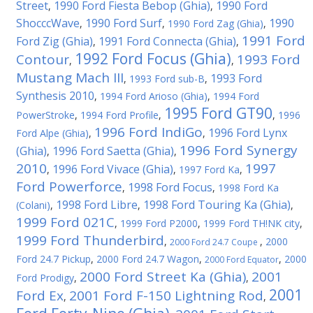
Street
1990 Ford Fiesta Bebop (Ghia)
1990 Ford
,
,
ShocccWave
1990 Ford Surf
1990
,
,
1990 Ford Zag (Ghia)
,
1991 Ford
Ford Zig (Ghia)
1991 Ford Connecta (Ghia)
,
,
1992 Ford Focus (Ghia)
Contour
1993 Ford
,
,
Mustang Mach III
1993 Ford
,
1993 Ford sub-B
,
Synthesis 2010
,
1994 Ford Arioso (Ghia)
,
1994 Ford
1995 Ford GT90
PowerStroke
,
1994 Ford Profile
,
,
1996
1996 Ford IndiGo
1996 Ford Lynx
Ford Alpe (Ghia)
,
,
1996 Ford Synergy
(Ghia)
1996 Ford Saetta (Ghia)
,
,
2010
1997
1996 Ford Vivace (Ghia)
,
,
1997 Ford Ka
,
Ford Powerforce
1998 Ford Focus
,
,
1998 Ford Ka
1998 Ford Libre
1998 Ford Touring Ka (Ghia)
(Colani)
,
,
,
1999 Ford 021C
,
1999 Ford P2000
,
1999 Ford TH!NK city
,
1999 Ford Thunderbird
,
,
2000
2000 Ford 24.7 Coupe
Ford 24.7 Pickup
,
2000 Ford 24.7 Wagon
,
,
2000
2000 Ford Equator
2000 Ford Street Ka (Ghia)
2001
Ford Prodigy
,
,
2001
Ford Ex
2001 Ford F-150 Lightning Rod
,
,