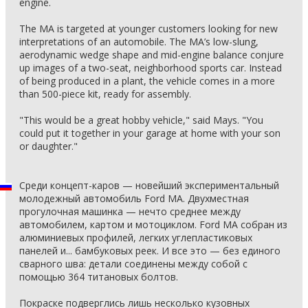
engine.
The MA is targeted at younger customers looking for new
interpretations of an automobile. The MA’s low-slung,
aerodynamic wedge shape and mid-engine balance conjure
up images of a two-seat, neighborhood sports car. Instead
of being produced in a plant, the vehicle comes in a more
than 500-piece kit, ready for assembly.
"This would be a great hobby vehicle," said Mays. "You
could put it together in your garage at home with your son
or daughter."
Среди концепт-каров — новейший экспериментальный
молодежный автомобиль Ford MA. Двухместная
прогулочная машинка — нечто среднее между
автомобилем, картом и мотоциклом. Ford MA собран из
алюминиевых профилей, легких углепластиковых
панелей и... бамбуковых реек. И все это — без единого
сварного шва: детали соединены между собой с
помощью 364 титановых болтов.
Покраске подверглись лишь несколько кузовных