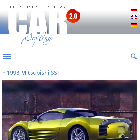
Р
E
D
↑ 1998 Mitsubishi SST