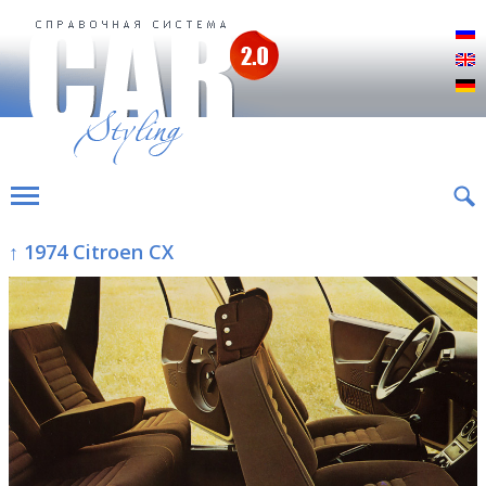
Р
E
D
↑ 1974 Citroen CX