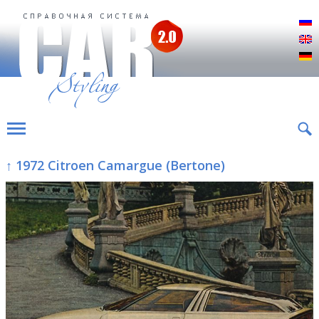
Р
E
D
↑ 1972 Citroen Camargue (Bertone)