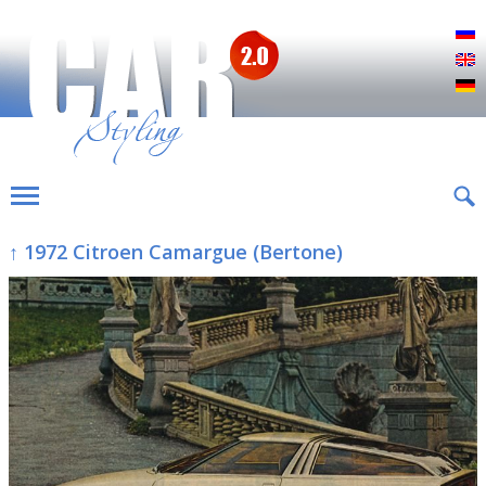
Р
E
D
↑ 1972 Citroen Camargue (Bertone)