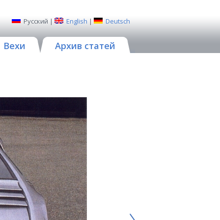
Русский
|
English
|
Deutsch
Вехи
Архив статей