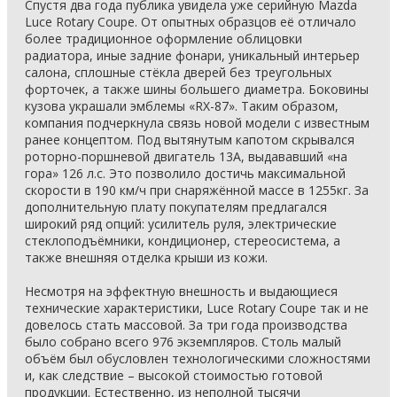
Спустя два года публика увидела уже серийную Mazda
Luce Rotary Coupe. От опытных образцов её отличало
более традиционное оформление облицовки
радиатора, иные задние фонари, уникальный интерьер
салона, сплошные стёкла дверей без треугольных
форточек, а также шины большего диаметра. Боковины
кузова украшали эмблемы «RX-87». Таким образом,
компания подчеркнула связь новой модели с известным
ранее концептом. Под вытянутым капотом скрывался
роторно-поршневой двигатель 13А, выдававший «на
гора» 126 л.с. Это позволило достичь максимальной
скорости в 190 км/ч при снаряжённой массе в 1255кг. За
дополнительную плату покупателям предлагался
широкий ряд опций: усилитель руля, электрические
стеклоподъёмники, кондиционер, стереосистема, а
также внешняя отделка крыши из кожи.
Несмотря на эффектную внешность и выдающиеся
технические характеристики, Luce Rotary Coupe так и не
довелось стать массовой. За три года производства
было собрано всего 976 экземпляров. Столь малый
объём был обусловлен технологическими сложностями
и, как следствие – высокой стоимостью готовой
продукции. Естественно, из неполной тысячи