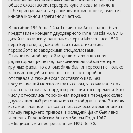
общее сходство экстерьеров купе и седана таило в
себе принципиальные различия в компоновке, вместе с
инновационной агрегатной частью.
В октябре 1967г. на 14-м Токийском Автосалоне был
представлен концепт двухдверного купе Mazda RX-87. В
дизайне новинки угадывались черты Mazda Luce 1500
пера Бертоне, однако общая стилистика была
переработана заводскими специалистами.
Отличительной чертой модели стала сплошная
радиаторная решётка, прикрывавшая собой четыре
круглых фары. Но автомобиль был интересен не только
запоминающейся внешностью, от которой не
отставала и техническая составляющая. Без
преувеличений можно сказать о том, что Mazda RX-87
стала оплотом авангардных решений того времени. К их
числу относились торсионная подвеска передних колёс,
двухсекционный роторно-поршневой двигатель Ванкеля
и, самое главное – отказ от классической компоновки в
пользу переднего привода. Последний факт был явно
«навеян» Европейским Автомобилем Года 1967 –
амбициозным и прогрессивным NSU Ro-80.