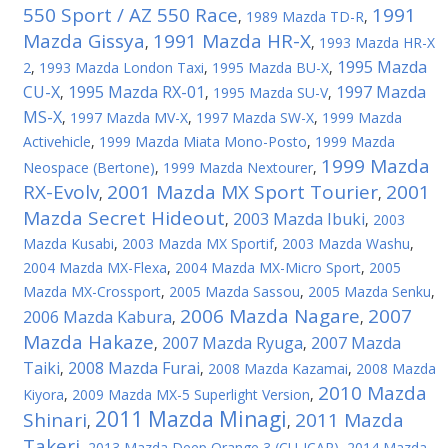
550 Sport / AZ 550 Race
1991
,
1989 Mazda TD-R
,
Mazda Gissya
1991 Mazda HR-X
,
,
1993 Mazda HR-X
1995 Mazda
2
,
1993 Mazda London Taxi
,
1995 Mazda BU-X
,
CU-X
1995 Mazda RX-01
1997 Mazda
,
,
1995 Mazda SU-V
,
MS-X
,
1997 Mazda MV-X
,
1997 Mazda SW-X
,
1999 Mazda
Activehicle
,
1999 Mazda Miata Mono-Posto
,
1999 Mazda
1999 Mazda
Neospace (Bertone)
,
1999 Mazda Nextourer
,
RX-Evolv
2001 Mazda MX Sport Tourier
2001
,
,
Mazda Secret Hideout
2003 Mazda Ibuki
,
,
2003
Mazda Kusabi
,
2003 Mazda MX Sportif
,
2003 Mazda Washu
,
2004 Mazda MX-Flexa
,
2004 Mazda MX-Micro Sport
,
2005
Mazda MX-Crossport
,
2005 Mazda Sassou
,
2005 Mazda Senku
,
2006 Mazda Nagare
2007
2006 Mazda Kabura
,
,
Mazda Hakaze
2007 Mazda Ryuga
2007 Mazda
,
,
Taiki
2008 Mazda Furai
,
,
2008 Mazda Kazamai
,
2008 Mazda
2010 Mazda
Kiyora
,
2009 Mazda MX-5 Superlight Version
,
2011 Mazda Minagi
Shinari
2011 Mazda
,
,
Takeri
,
2013 Mazda Deep Orange 3 (CU-ICAR)
,
2014 Mazda