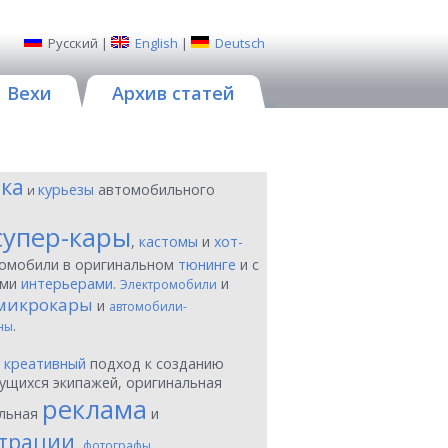
Русский
|
English
|
Deutsch
Вехи
Архив статей
ика
курьезы
автомобильного
и
супер-кары
,
кастомы
и
хот-
томобили в оригинальном
тюнинге
и с
ыми
интерьерами
.
и
Электромобили
микрокары
и
автомобили-
.
ны
ы
креативный
подход к созданию
ущихся экипажей, оригинальная
реклама
льная
и
трации
,
фотографы