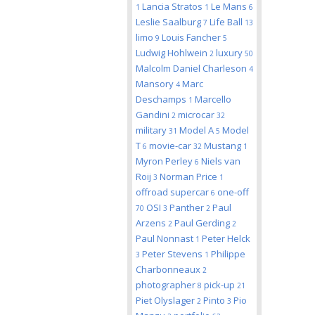
Lancia Stratos
Le Mans
1
1
6
Leslie Saalburg
Life Ball
7
13
limo
Louis Fancher
9
5
Ludwig Hohlwein
luxury
2
50
Malcolm Daniel Charleson
4
Mansory
Marc
4
Deschamps
Marcello
1
Gandini
microcar
2
32
military
Model A
Model
31
5
T
movie-car
Mustang
6
32
1
Myron Perley
Niels van
6
Roij
Norman Price
3
1
offroad supercar
one-off
6
OSI
Panther
Paul
70
3
2
Arzens
Paul Gerding
2
2
Paul Nonnast
Peter Helck
1
Peter Stevens
Philippe
3
1
Charbonneaux
2
photographer
pick-up
8
21
Piet Olyslager
Pinto
Pio
2
3