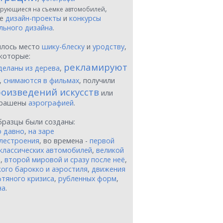
,
рующиеся на съемке автомобилей
ые
дизайн-проекты
и
конкурсы
льного дизайна
.
шлось место
шику-блеску
и
уродству
,
которые:
рекламируют
деланы из дерева
,
,
снимаются в фильмах
, получили
оизведений искусств
или
крашены
аэрографией
.
бразцы были созданы:
о давно
,
на заре
лестроения
, во времена -
первой
классических автомобилей
,
великой
и
,
второй мировой и сразу после неё
,
ого барокко и аэростиля
,
движения
тяного кризиса
,
рубленных форм
,
на
.