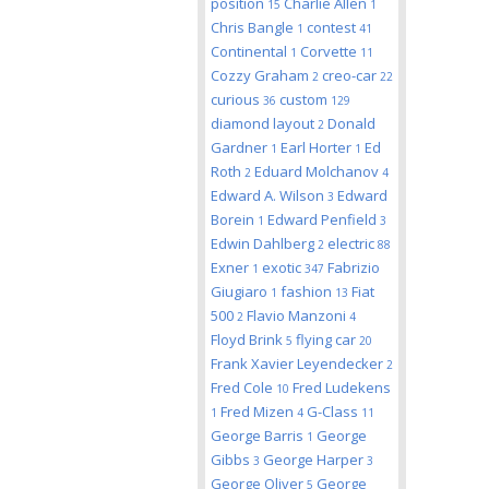
position
Charlie Allen
15
1
Chris Bangle
contest
1
41
Continental
Corvette
1
11
Cozzy Graham
creo-car
2
22
curious
custom
36
129
diamond layout
Donald
2
Gardner
Earl Horter
Ed
1
1
Roth
Eduard Molchanov
2
4
Edward A. Wilson
Edward
3
Borein
Edward Penfield
1
3
Edwin Dahlberg
electric
2
88
Exner
exotic
Fabrizio
1
347
Giugiaro
fashion
Fiat
1
13
500
Flavio Manzoni
2
4
Floyd Brink
flying car
5
20
Frank Xavier Leyendecker
2
Fred Cole
Fred Ludekens
10
Fred Mizen
G-Class
1
4
11
George Barris
George
1
Gibbs
George Harper
3
3
George Oliver
George
5