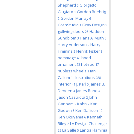
Shepherd
Giorgetto
3
Giugiaro
Gordon Buehrig
1
Gordon Murray
2
6
GranStudio
Gray Design
1
9
gullwing doors
Haddon
23
Sundblom
Hans A. Muth
3
3
Harry Anderson
Harry
2
Timmins
Henrik Fisker
3
9
hommage
hood
43
ornament
hot-rod
23
17
hubless wheels
Ian
1
Callum
illustrations
1
288
interior
J. Karl
James B.
41
5
Deneen
James Bond
4
4
Jason Castriota
John
2
Gannam
Kahn
Karl
2
2
Godwin
Ken Dallison
3
10
Ken Okuyama
Kenneth
6
Riley
LA Design Challenge
2
La Salle
Lancia Flaminia
35
5