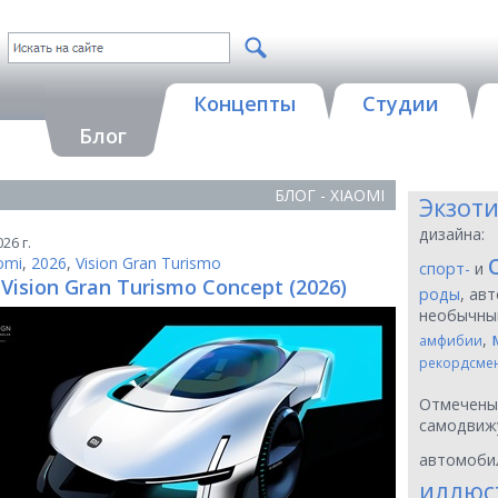
Концепты
Студии
Блог
БЛОГ - XIAOMI
Экзот
дизайна:
26 г.
omi
,
2026
,
Vision Gran Turismo
спорт-
и
 Vision Gran Turismo Concept (2026)
роды
, ав
необычн
,
амфибии
рекордсме
Отмечен
самодвиж
автомоби
иллюс