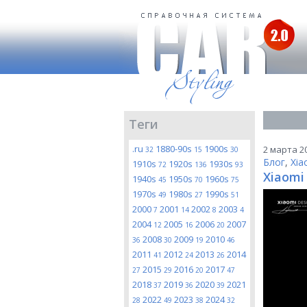
Теги
.ru
1880-90s
1900s
2 марта 20
32
15
30
Блог
,
Xia
1910s
1920s
1930s
72
136
93
Xiaomi
1940s
1950s
1960s
45
70
75
1970s
1980s
1990s
49
27
51
2000
2001
2002
2003
7
14
8
4
2004
2005
2006
2007
12
16
20
2008
2009
2010
36
30
19
46
2011
2012
2013
2014
41
24
26
2015
2016
2017
27
29
20
47
2018
2019
2020
2021
37
36
39
2022
2023
2024
28
49
38
32