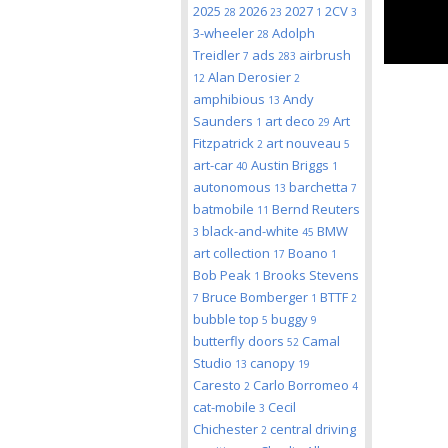
2025
2026
2027
2CV
28
23
1
3
3-wheeler
Adolph
28
Treidler
ads
airbrush
7
283
Alan Derosier
12
2
amphibious
Andy
13
Saunders
art deco
Art
1
29
Fitzpatrick
art nouveau
2
5
art-car
Austin Briggs
40
1
autonomous
barchetta
13
7
batmobile
Bernd Reuters
11
black-and-white
BMW
3
45
art collection
Boano
17
1
Bob Peak
Brooks Stevens
1
Bruce Bomberger
BTTF
7
1
2
bubble top
buggy
5
9
butterfly doors
Camal
52
Studio
canopy
13
19
Caresto
Carlo Borromeo
2
4
cat-mobile
Cecil
3
Chichester
central driving
2