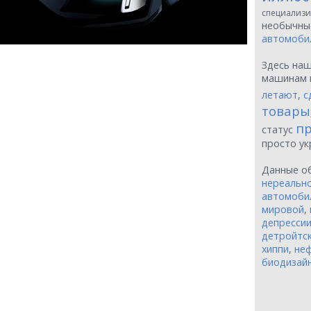
специализи
необычн
автомоби
Здесь на
машинам 
летают
,
с
товары
пр
статус
просто у
Данные о
нереальн
автомоби
мировой
,
депресси
детройтск
хиппи
,
неф
биодизай