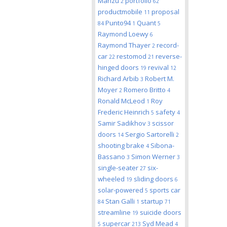
Manzu
portfolio
2
62
productmobile
proposal
11
Punto94
Quant
84
1
5
Raymond Loewy
6
Raymond Thayer
record-
2
car
restomod
reverse-
22
21
hinged doors
revival
19
12
Richard Arbib
Robert M.
3
Moyer
Romero Britto
2
4
Ronald McLeod
Roy
1
Frederic Heinrich
safety
5
4
Samir Sadikhov
scissor
3
doors
Sergio Sartorelli
14
2
shooting brake
Sibona-
4
Bassano
Simon Werner
3
3
single-seater
six-
27
wheeled
sliding doors
19
6
solar-powered
sports car
5
Stan Galli
startup
84
1
71
streamline
suicide doors
19
supercar
Syd Mead
5
213
4