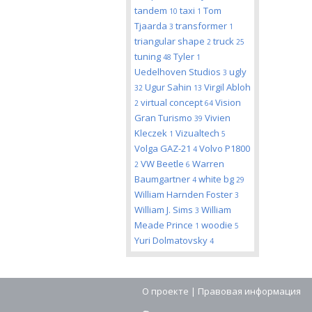
tandem
taxi
Tom
10
1
Tjaarda
transformer
3
1
triangular shape
truck
2
25
tuning
Tyler
48
1
Uedelhoven Studios
ugly
3
Ugur Sahin
Virgil Abloh
32
13
virtual concept
Vision
2
64
Gran Turismo
Vivien
39
Kleczek
Vizualtech
1
5
Volga GAZ-21
Volvo P1800
4
VW Beetle
Warren
2
6
Baumgartner
white bg
4
29
William Harnden Foster
3
William J. Sims
William
3
Meade Prince
woodie
1
5
Yuri Dolmatovsky
4
О проекте
|
Правовая информация