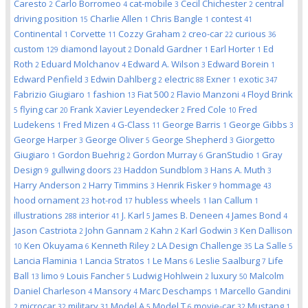
Caresto
Carlo Borromeo
cat-mobile
Cecil Chichester
central
2
4
3
2
driving position
Charlie Allen
Chris Bangle
contest
15
1
1
41
Continental
Corvette
Cozzy Graham
creo-car
curious
1
11
2
22
36
custom
diamond layout
Donald Gardner
Earl Horter
Ed
129
2
1
1
Roth
Eduard Molchanov
Edward A. Wilson
Edward Borein
2
4
3
1
Edward Penfield
Edwin Dahlberg
electric
Exner
exotic
3
2
88
1
347
Fabrizio Giugiaro
fashion
Fiat 500
Flavio Manzoni
Floyd Brink
1
13
2
4
flying car
Frank Xavier Leyendecker
Fred Cole
Fred
5
20
2
10
Ludekens
Fred Mizen
G-Class
George Barris
George Gibbs
1
4
11
1
3
George Harper
George Oliver
George Shepherd
Giorgetto
3
5
3
Giugiaro
Gordon Buehrig
Gordon Murray
GranStudio
Gray
1
2
6
1
Design
gullwing doors
Haddon Sundblom
Hans A. Muth
9
23
3
3
Harry Anderson
Harry Timmins
Henrik Fisker
hommage
2
3
9
43
hood ornament
hot-rod
hubless wheels
Ian Callum
23
17
1
1
illustrations
interior
J. Karl
James B. Deneen
James Bond
288
41
5
4
4
Jason Castriota
John Gannam
Kahn
Karl Godwin
Ken Dallison
2
2
2
3
Ken Okuyama
Kenneth Riley
LA Design Challenge
La Salle
10
6
2
35
5
Lancia Flaminia
Lancia Stratos
Le Mans
Leslie Saalburg
Life
1
1
6
7
Ball
limo
Louis Fancher
Ludwig Hohlwein
luxury
Malcolm
13
9
5
2
50
Daniel Charleson
Mansory
Marc Deschamps
Marcello Gandini
4
4
1
microcar
military
Model A
Model T
movie-car
Mustang
2
32
31
5
6
32
1