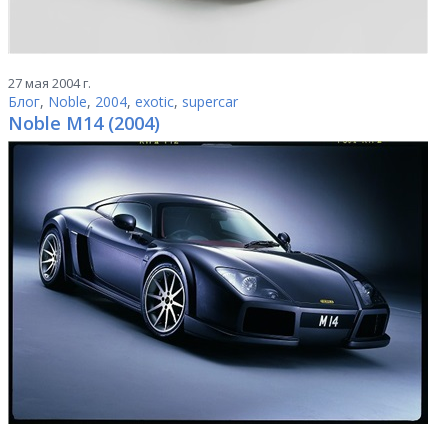
27 мая 2004 г.
Блог
,
Noble
,
2004
,
exotic
,
supercar
Noble M14 (2004)