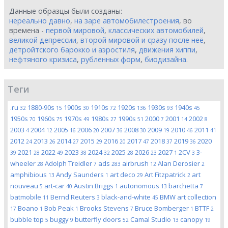
Данные образцы были созданы:
нереально давно
,
на заре автомобилестроения
, во
времена -
первой мировой
,
классических автомобилей
,
великой депрессии
,
второй мировой и сразу после неё
,
детройтского барокко и аэростиля
,
движения хиппи
,
нефтяного кризиса
,
рубленных форм
,
биодизайна
.
Теги
.ru
1880-90s
1900s
1910s
1920s
1930s
1940s
32
15
30
72
136
93
45
1950s
1960s
1970s
1980s
1990s
2000
2001
2002
70
75
49
27
51
7
14
8
2003
2004
2005
2006
2007
2008
2009
2010
2011
4
12
16
20
36
30
19
46
41
2012
2013
2014
2015
2016
2017
2018
2019
2020
24
26
27
29
20
47
37
36
2021
2022
2023
2024
2025
2026
2027
2CV
3-
39
28
49
38
32
28
23
1
3
wheeler
Adolph Treidler
ads
airbrush
Alan Derosier
28
7
283
12
2
amphibious
Andy Saunders
art deco
Art Fitzpatrick
art
13
1
29
2
nouveau
art-car
Austin Briggs
autonomous
barchetta
5
40
1
13
7
batmobile
Bernd Reuters
black-and-white
BMW art collection
11
3
45
Boano
Bob Peak
Brooks Stevens
Bruce Bomberger
BTTF
17
1
1
7
1
2
bubble top
buggy
butterfly doors
Camal Studio
canopy
5
9
52
13
19