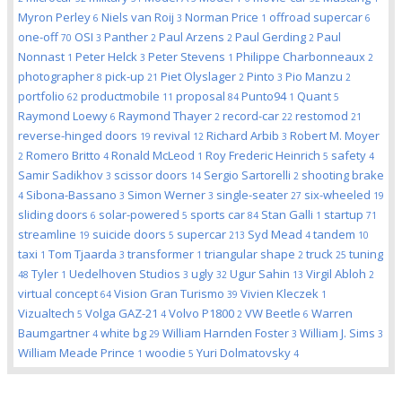
Myron Perley
Niels van Roij
Norman Price
offroad supercar
6
3
1
6
one-off
OSI
Panther
Paul Arzens
Paul Gerding
Paul
70
3
2
2
2
Nonnast
Peter Helck
Peter Stevens
Philippe Charbonneaux
1
3
1
2
photographer
pick-up
Piet Olyslager
Pinto
Pio Manzu
8
21
2
3
2
portfolio
productmobile
proposal
Punto94
Quant
62
11
84
1
5
Raymond Loewy
Raymond Thayer
record-car
restomod
6
2
22
21
reverse-hinged doors
revival
Richard Arbib
Robert M. Moyer
19
12
3
Romero Britto
Ronald McLeod
Roy Frederic Heinrich
safety
2
4
1
5
4
Samir Sadikhov
scissor doors
Sergio Sartorelli
shooting brake
3
14
2
Sibona-Bassano
Simon Werner
single-seater
six-wheeled
4
3
3
27
19
sliding doors
solar-powered
sports car
Stan Galli
startup
6
5
84
1
71
streamline
suicide doors
supercar
Syd Mead
tandem
19
5
213
4
10
taxi
Tom Tjaarda
transformer
triangular shape
truck
tuning
1
3
1
2
25
Tyler
Uedelhoven Studios
ugly
Ugur Sahin
Virgil Abloh
48
1
3
32
13
2
virtual concept
Vision Gran Turismo
Vivien Kleczek
64
39
1
Vizualtech
Volga GAZ-21
Volvo P1800
VW Beetle
Warren
5
4
2
6
Baumgartner
white bg
William Harnden Foster
William J. Sims
4
29
3
3
William Meade Prince
woodie
Yuri Dolmatovsky
1
5
4