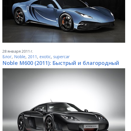
28 января 2011 г.
Блог
,
Noble
,
2011
,
exotic
,
supercar
Noble M600 (2011): Быстрый и благородный