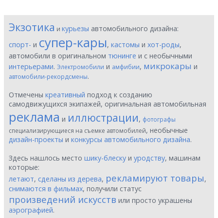
Экзотика
курьезы
автомобильного дизайна:
и
супер-кары
спорт-
и
,
кастомы
и
хот-роды
,
автомобили в оригинальном
тюнинге
и с необычными
микрокары
интерьерами
.
и
,
и
Электромобили
амфибии
.
автомобили-рекордсмены
Отмечены
креативный
подход к созданию
самодвижущихся экипажей, оригинальная автомобильная
реклама
иллюстрации
и
,
фотографы
, необычные
специализирующиеся на съемке автомобилей
дизайн-проекты
и
конкурсы автомобильного дизайна
.
Здесь нашлось место
шику-блеску
и
уродству
, машинам
которые:
рекламируют товары
летают
,
сделаны из дерева
,
,
снимаются в фильмах
, получили статус
произведений искусств
или просто украшены
аэрографией
.