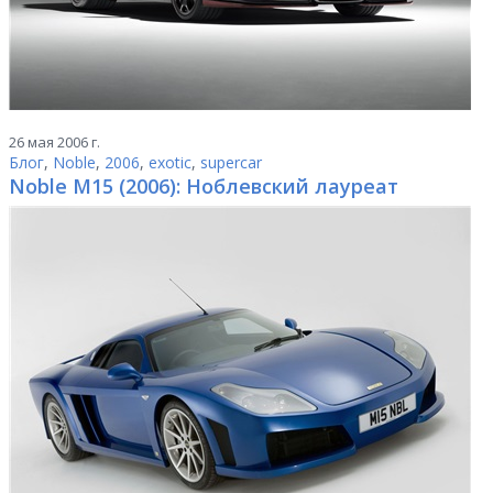
26 мая 2006 г.
Блог
,
Noble
,
2006
,
exotic
,
supercar
Noble M15 (2006): Ноблевский лауреат