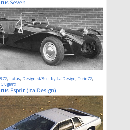
otus Seven
972
,
Lotus
,
Designed/Built by ItalDesign
,
Turin72
,
 Giugiaro
tus Esprit (ItalDesign)