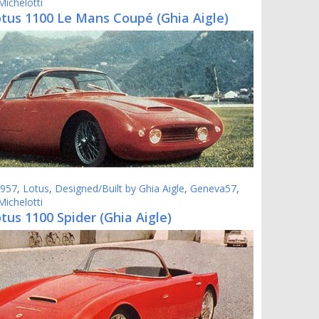
Michelotti
otus 1100 Le Mans Coupé (Ghia Aigle)
957
,
Lotus
,
Designed/Built by Ghia Aigle
,
Geneva57
,
Michelotti
tus 1100 Spider (Ghia Aigle)