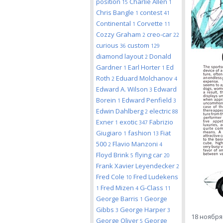
position
Charlie Allen
15
1
Chris Bangle
contest
1
41
Continental
Corvette
1
11
Cozzy Graham
creo-car
2
22
curious
custom
36
129
diamond layout
Donald
2
Gardner
Earl Horter
Ed
1
1
Roth
Eduard Molchanov
2
4
Edward A. Wilson
Edward
3
Borein
Edward Penfield
1
3
Edwin Dahlberg
electric
2
88
Exner
exotic
Fabrizio
1
347
Giugiaro
fashion
Fiat
1
13
500
Flavio Manzoni
2
4
Floyd Brink
flying car
5
20
Frank Xavier Leyendecker
2
Fred Cole
Fred Ludekens
10
Fred Mizen
G-Class
1
4
11
George Barris
George
1
Gibbs
George Harper
3
3
18 ноября 
George Oliver
George
5