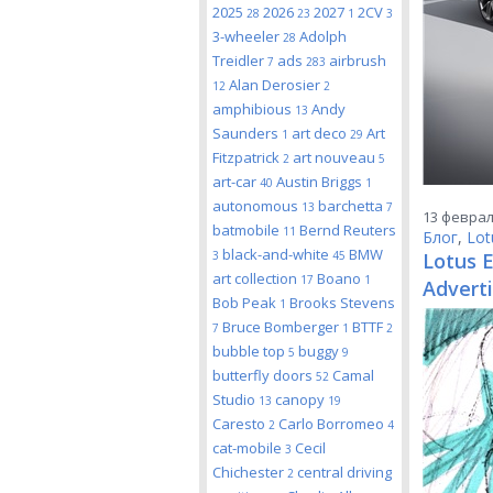
2025
2026
2027
2CV
28
23
1
3
3-wheeler
Adolph
28
Treidler
ads
airbrush
7
283
Alan Derosier
12
2
amphibious
Andy
13
Saunders
art deco
Art
1
29
Fitzpatrick
art nouveau
2
5
art-car
Austin Briggs
40
1
autonomous
barchetta
13
7
13 февраля
batmobile
Bernd Reuters
11
Блог
,
Lot
black-and-white
BMW
3
45
Lotus E
art collection
Boano
17
1
Adverti
Bob Peak
Brooks Stevens
1
Bruce Bomberger
BTTF
7
1
2
bubble top
buggy
5
9
butterfly doors
Camal
52
Studio
canopy
13
19
Caresto
Carlo Borromeo
2
4
cat-mobile
Cecil
3
Chichester
central driving
2