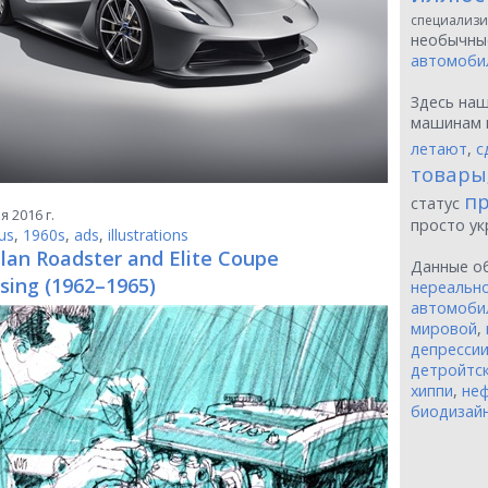
специализи
необычн
автомоби
Здесь на
машинам 
летают
,
с
товары
пр
статус
 2016 г.
просто у
us
,
1960s
,
ads
,
illustrations
lan Roadster and Elite Coupe
Данные о
sing (1962–1965)
нереальн
автомоби
мировой
,
депресси
детройтск
хиппи
,
неф
биодизай