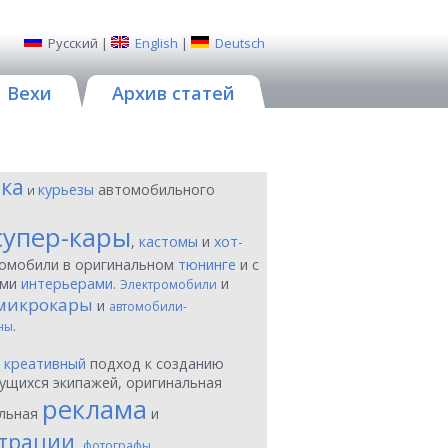
Русский
|
English
|
Deutsch
Вехи
Архив статей
ика
курьезы
автомобильного
и
супер-кары
,
кастомы
и
хот-
томобили в оригинальном
тюнинге
и с
ыми
интерьерами
.
и
Электромобили
микрокары
и
автомобили-
.
ны
ы
креативный
подход к созданию
ущихся экипажей, оригинальная
реклама
льная
и
трации
,
фотографы