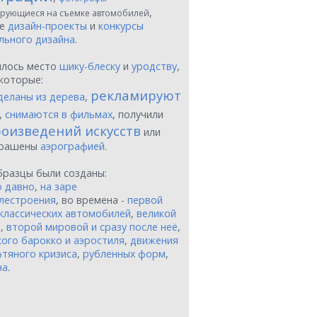
,
рующиеся на съемке автомобилей
ые
дизайн-проекты
и
конкурсы
льного дизайна
.
шлось место
шику-блеску
и
уродству
,
которые:
рекламируют
деланы из дерева
,
,
снимаются в фильмах
, получили
оизведений искусств
или
крашены
аэрографией
.
бразцы были созданы:
о давно
,
на заре
лестроения
, во времена -
первой
классических автомобилей
,
великой
и
,
второй мировой и сразу после неё
,
ого барокко и аэростиля
,
движения
тяного кризиса
,
рубленных форм
,
на
.