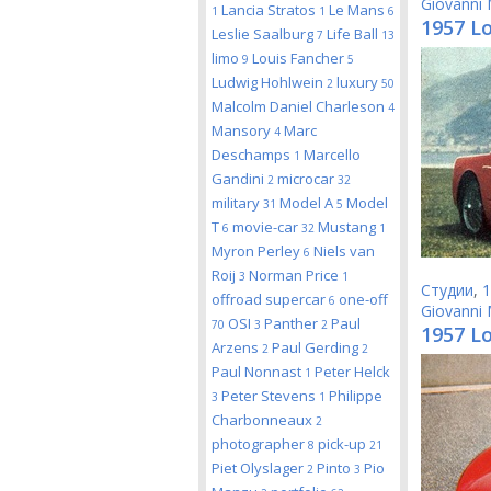
Giovanni 
Lancia Stratos
Le Mans
1
1
6
1957 L
Leslie Saalburg
Life Ball
7
13
limo
Louis Fancher
9
5
Ludwig Hohlwein
luxury
2
50
Malcolm Daniel Charleson
4
Mansory
Marc
4
Deschamps
Marcello
1
Gandini
microcar
2
32
military
Model A
Model
31
5
T
movie-car
Mustang
6
32
1
Myron Perley
Niels van
6
Roij
Norman Price
3
1
Студии
,
1
offroad supercar
one-off
6
Giovanni 
OSI
Panther
Paul
70
3
2
1957 Lo
Arzens
Paul Gerding
2
2
Paul Nonnast
Peter Helck
1
Peter Stevens
Philippe
3
1
Charbonneaux
2
photographer
pick-up
8
21
Piet Olyslager
Pinto
Pio
2
3