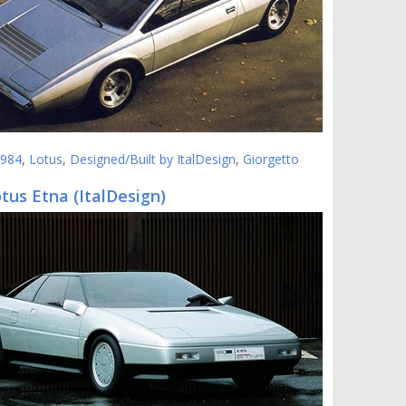
984
,
Lotus
,
Designed/Built by ItalDesign
,
Giorgetto
tus Etna (ItalDesign)