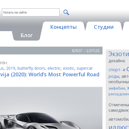
Концепты
Студии
Блог
БЛОГ - LOTUS
Экзот
дизайна:
19 г.
us
,
2019
,
butterfly doors
,
electric
,
exotic
,
supercar
спорт-
и
vija (2020): World’s Most Powerful Road
роды
, ав
необычн
,
амфибии
рекордсме
Отмечен
самодвиж
автомоби
иллюс