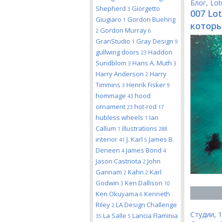
Блог
,
Lot
Shepherd
Giorgetto
3
007 Lot
Giugiaro
Gordon Buehrig
1
которы
Gordon Murray
2
6
GranStudio
Gray Design
1
9
gullwing doors
Haddon
23
Sundblom
Hans A. Muth
3
3
Harry Anderson
Harry
2
Timmins
Henrik Fisker
3
9
hommage
hood
43
ornament
hot-rod
23
17
hubless wheels
Ian
1
Callum
illustrations
1
288
interior
J. Karl
James B.
41
5
Deneen
James Bond
4
4
Jason Castriota
John
2
Gannam
Kahn
Karl
2
2
Godwin
Ken Dallison
3
10
Ken Okuyama
Kenneth
6
Riley
LA Design Challenge
2
Студии
,
1
La Salle
Lancia Flaminia
35
5