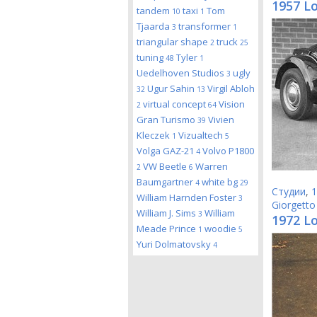
1957 L
tandem
taxi
Tom
10
1
Tjaarda
transformer
3
1
triangular shape
truck
2
25
tuning
Tyler
48
1
Uedelhoven Studios
ugly
3
Ugur Sahin
Virgil Abloh
32
13
virtual concept
Vision
2
64
Gran Turismo
Vivien
39
Kleczek
Vizualtech
1
5
Volga GAZ-21
Volvo P1800
4
VW Beetle
Warren
2
6
Baumgartner
white bg
4
29
Студии
,
1
William Harnden Foster
3
Giorgetto
William J. Sims
William
3
1972 Lo
Meade Prince
woodie
1
5
Yuri Dolmatovsky
4