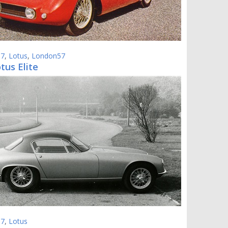
57
,
Lotus
,
London57
tus Elite
57
,
Lotus