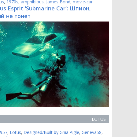
us
,
1970s
,
amphibious
,
James Bond
,
movie-car
us Esprit 'Submarine Car': Шпион,
й не тонет
LOTUS
957
,
Lotus
,
Designed/Built by Ghia Aigle
,
Geneva58
,