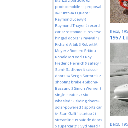
Manzu
portfolio
2
62
productmobile
proposal
11
Punto94
Quant
84
1
5
Raymond Loewy
6
Raymond Thayer
record-
2
Вехи
,
19
car
restomod
reverse-
22
21
1957 Lo
hinged doors
revival
19
12
Richard Arbib
Robert M.
3
Moyer
Romero Britto
2
4
Ronald McLeod
Roy
1
Frederic Heinrich
safety
5
4
Samir Sadikhov
scissor
3
doors
Sergio Sartorelli
14
2
shooting brake
Sibona-
4
Bassano
Simon Werner
3
3
single-seater
six-
27
wheeled
sliding doors
19
6
solar-powered
sports car
5
Stan Galli
startup
84
1
71
streamline
suicide doors
19
Вехи
,
19
supercar
Syd Mead
5
213
4