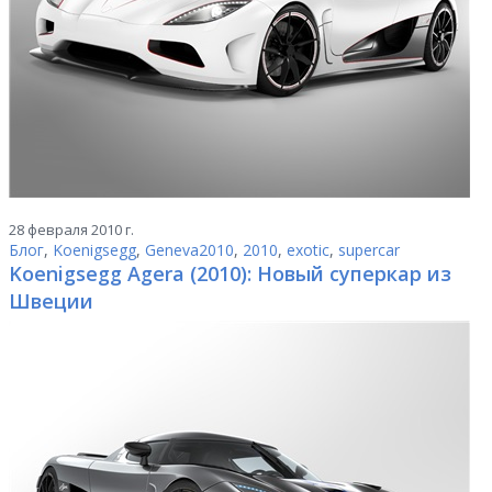
28 февраля 2010 г.
Блог
,
Koenigsegg
,
Geneva2010
,
2010
,
exotic
,
supercar
Koenigsegg Agera (2010): Новый суперкар из
Швеции