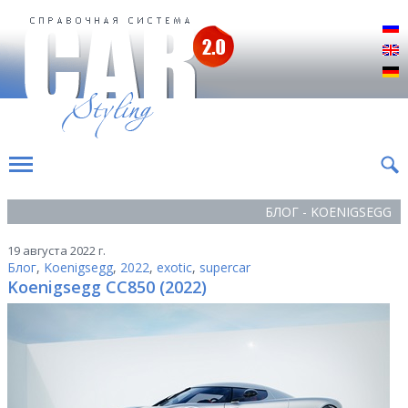
Р
E
D
БЛОГ - KOENIGSEGG
19 августа 2022 г.
Блог
,
Koenigsegg
,
2022
,
exotic
,
supercar
Koenigsegg CC850 (2022)