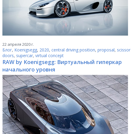
22 апреля 2020 г.
Блог
,
Koenigsegg
,
2020
,
central driving position
,
proposal
,
scissor
doors
,
supercar
,
virtual concept
RAW by Koenigsegg: Виртуальный гиперкар
начального уровня