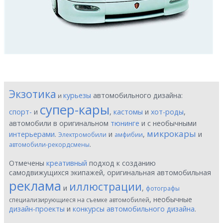
Экзотика
курьезы
автомобильного дизайна:
и
супер-кары
спорт-
и
,
кастомы
и
хот-роды
,
автомобили в оригинальном
тюнинге
и с необычными
микрокары
интерьерами
.
и
,
и
Электромобили
амфибии
.
автомобили-рекордсмены
Отмечены
креативный
подход к созданию
самодвижущихся экипажей, оригинальная автомобильная
реклама
иллюстрации
и
,
фотографы
, необычные
специализирующиеся на съемке автомобилей
дизайн-проекты
и
конкурсы автомобильного дизайна
.