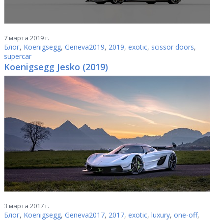
7 марта 2019 г.
Блог
,
Koenigsegg
,
Geneva2019
,
2019
,
exotic
,
scissor doors
,
supercar
Koenigsegg Jesko (2019)
3 марта 2017 г.
Блог
,
Koenigsegg
,
Geneva2017
,
2017
,
exotic
,
luxury
,
one-off
,