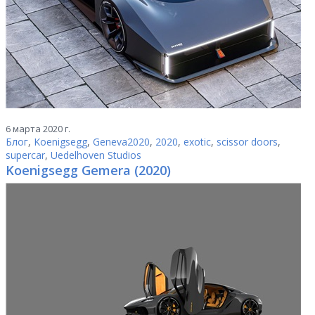
6 марта 2020 г.
Блог
,
Koenigsegg
,
Geneva2020
,
2020
,
exotic
,
scissor doors
,
supercar
,
Uedelhoven Studios
Koenigsegg Gemera (2020)