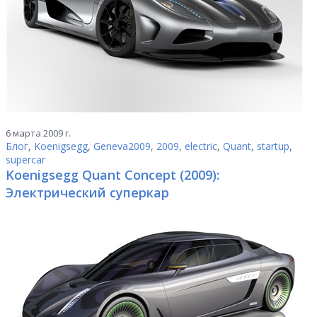
6 марта 2009 г.
Блог
,
Koenigsegg
,
Geneva2009
,
2009
,
electric
,
Quant
,
startup
,
supercar
Koenigsegg Quant Concept (2009):
Электрический суперкар