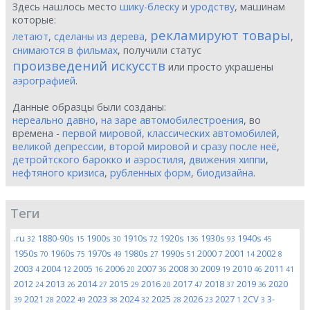
Здесь нашлось место
шику-блеску
и
уродству
, машинам
которые:
рекламируют товары
летают
,
сделаны из дерева
,
,
снимаются в фильмах
, получили статус
произведений искусств
или просто украшены
аэрографией
.
Данные образцы были созданы:
нереально давно
,
на заре автомобилестроения
, во
времена -
первой мировой
,
классических автомобилей
,
великой депрессии
,
второй мировой и сразу после неё
,
детройтского барокко и аэростиля
,
движения хиппи
,
нефтяного кризиса
,
рубленных форм
,
биодизайна
.
Теги
.ru
1880-90s
1900s
1910s
1920s
1930s
1940s
32
15
30
72
136
93
45
1950s
1960s
1970s
1980s
1990s
2000
2001
2002
70
75
49
27
51
7
14
8
2003
2004
2005
2006
2007
2008
2009
2010
2011
4
12
16
20
36
30
19
46
41
2012
2013
2014
2015
2016
2017
2018
2019
2020
24
26
27
29
20
47
37
36
2021
2022
2023
2024
2025
2026
2027
2CV
3-
39
28
49
38
32
28
23
1
3