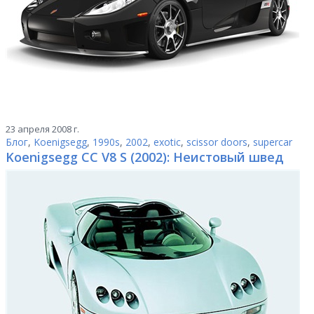
23 апреля 2008 г.
Блог
,
Koenigsegg
,
1990s
,
2002
,
exotic
,
scissor doors
,
supercar
Koenigsegg CC V8 S (2002): Неистовый швед