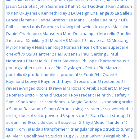
Jason Castriota
John Gannam
Kahn
Karl Godwin
Ken Dallison
2
2
2
3
Ken Okuyama
Kenneth Riley
LA Design Challenge
La Salle
10
6
2
35
5
Lancia Flaminia
Lancia Stratos
Le Mans
Leslie Saalburg
Life
1
1
6
7
Ball
limo
Louis Fancher
Ludwig Hohlwein
luxury
Malcolm
13
9
5
2
50
Daniel Charleson
Mansory
Marc Deschamps
Marcello Gandini
4
4
1
microcar
military
Model A
Model T
movie-car
Mustang
2
32
31
5
6
32
1
Myron Perley
Niels van Roij
Norman Price
offroad supercar
6
3
1
6
one-off
OSI
Panther
Paul Arzens
Paul Gerding
Paul
70
3
2
2
2
Nonnast
Peter Helck
Peter Stevens
Philippe Charbonneaux
1
3
1
2
photographer
pick-up
Piet Olyslager
Pinto
Pio Manzu
8
21
2
3
2
portfolio
productmobile
proposal
Punto94
Quant
62
11
84
1
5
Raymond Loewy
Raymond Thayer
record-car
restomod
6
2
22
21
reverse-hinged doors
revival
Richard Arbib
Robert M. Moyer
19
12
3
Romero Britto
Ronald McLeod
Roy Frederic Heinrich
safety
2
4
1
5
4
Samir Sadikhov
scissor doors
Sergio Sartorelli
shooting brake
3
14
2
Sibona-Bassano
Simon Werner
single-seater
six-wheeled
4
3
3
27
19
sliding doors
solar-powered
sports car
Stan Galli
startup
6
5
84
1
71
streamline
suicide doors
supercar
Syd Mead
tandem
19
5
213
4
10
taxi
Tom Tjaarda
transformer
triangular shape
truck
tuning
1
3
1
2
25
Tyler
Uedelhoven Studios
ugly
Ugur Sahin
Virgil Abloh
48
1
3
32
13
2