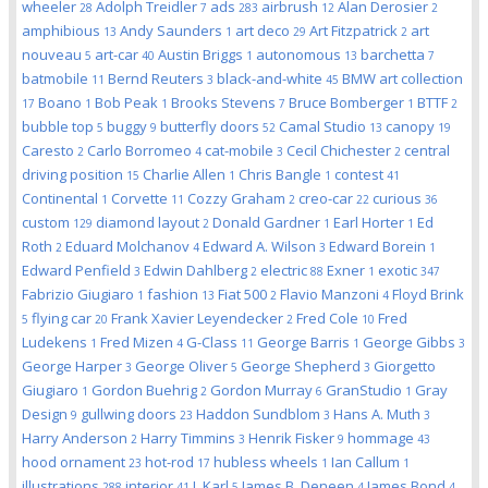
wheeler
Adolph Treidler
ads
airbrush
Alan Derosier
28
7
283
12
2
amphibious
Andy Saunders
art deco
Art Fitzpatrick
art
13
1
29
2
nouveau
art-car
Austin Briggs
autonomous
barchetta
5
40
1
13
7
batmobile
Bernd Reuters
black-and-white
BMW art collection
11
3
45
Boano
Bob Peak
Brooks Stevens
Bruce Bomberger
BTTF
17
1
1
7
1
2
bubble top
buggy
butterfly doors
Camal Studio
canopy
5
9
52
13
19
Caresto
Carlo Borromeo
cat-mobile
Cecil Chichester
central
2
4
3
2
driving position
Charlie Allen
Chris Bangle
contest
15
1
1
41
Continental
Corvette
Cozzy Graham
creo-car
curious
1
11
2
22
36
custom
diamond layout
Donald Gardner
Earl Horter
Ed
129
2
1
1
Roth
Eduard Molchanov
Edward A. Wilson
Edward Borein
2
4
3
1
Edward Penfield
Edwin Dahlberg
electric
Exner
exotic
3
2
88
1
347
Fabrizio Giugiaro
fashion
Fiat 500
Flavio Manzoni
Floyd Brink
1
13
2
4
flying car
Frank Xavier Leyendecker
Fred Cole
Fred
5
20
2
10
Ludekens
Fred Mizen
G-Class
George Barris
George Gibbs
1
4
11
1
3
George Harper
George Oliver
George Shepherd
Giorgetto
3
5
3
Giugiaro
Gordon Buehrig
Gordon Murray
GranStudio
Gray
1
2
6
1
Design
gullwing doors
Haddon Sundblom
Hans A. Muth
9
23
3
3
Harry Anderson
Harry Timmins
Henrik Fisker
hommage
2
3
9
43
hood ornament
hot-rod
hubless wheels
Ian Callum
23
17
1
1
illustrations
interior
J. Karl
James B. Deneen
James Bond
288
41
5
4
4