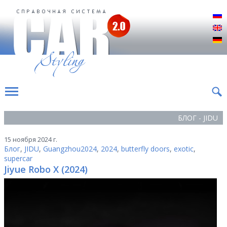
Р
E
D
БЛОГ - JIDU
15 ноября 2024 г.
Блог
,
JIDU
,
Guangzhou2024
,
2024
,
butterfly doors
,
exotic
,
supercar
Jiyue Robo X (2024)