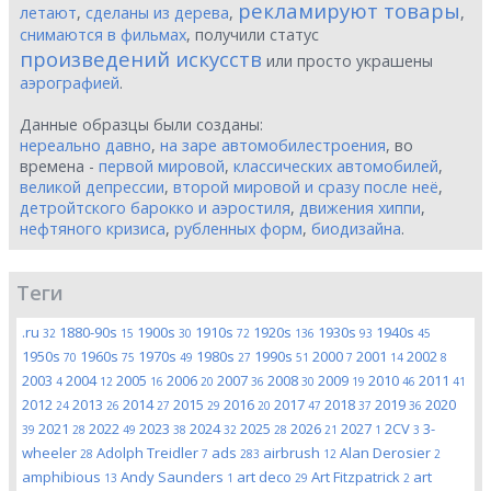
рекламируют товары
летают
,
сделаны из дерева
,
,
снимаются в фильмах
, получили статус
произведений искусств
или просто украшены
аэрографией
.
Данные образцы были созданы:
нереально давно
,
на заре автомобилестроения
, во
времена -
первой мировой
,
классических автомобилей
,
великой депрессии
,
второй мировой и сразу после неё
,
детройтского барокко и аэростиля
,
движения хиппи
,
нефтяного кризиса
,
рубленных форм
,
биодизайна
.
Теги
.ru
1880-90s
1900s
1910s
1920s
1930s
1940s
32
15
30
72
136
93
45
1950s
1960s
1970s
1980s
1990s
2000
2001
2002
70
75
49
27
51
7
14
8
2003
2004
2005
2006
2007
2008
2009
2010
2011
4
12
16
20
36
30
19
46
41
2012
2013
2014
2015
2016
2017
2018
2019
2020
24
26
27
29
20
47
37
36
2021
2022
2023
2024
2025
2026
2027
2CV
3-
39
28
49
38
32
28
21
1
3
wheeler
Adolph Treidler
ads
airbrush
Alan Derosier
28
7
283
12
2
amphibious
Andy Saunders
art deco
Art Fitzpatrick
art
13
1
29
2