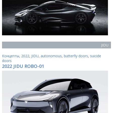
JIDU
Концепты
,
2022
,
JIDU
,
autonomous
,
butterfly doors
,
suicide
doors
2022 JIDU ROBO-01