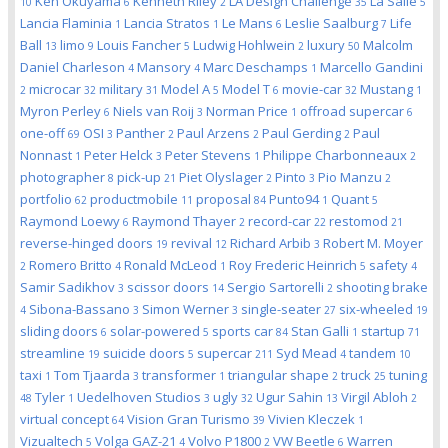
Ken Okuyama
Kenneth Riley
LA Design Challenge
La Salle
10
6
2
35
5
Lancia Flaminia
Lancia Stratos
Le Mans
Leslie Saalburg
Life
1
1
6
7
Ball
limo
Louis Fancher
Ludwig Hohlwein
luxury
Malcolm
13
9
5
2
50
Daniel Charleson
Mansory
Marc Deschamps
Marcello Gandini
4
4
1
microcar
military
Model A
Model T
movie-car
Mustang
2
32
31
5
6
32
1
Myron Perley
Niels van Roij
Norman Price
offroad supercar
6
3
1
6
one-off
OSI
Panther
Paul Arzens
Paul Gerding
Paul
69
3
2
2
2
Nonnast
Peter Helck
Peter Stevens
Philippe Charbonneaux
1
3
1
2
photographer
pick-up
Piet Olyslager
Pinto
Pio Manzu
8
21
2
3
2
portfolio
productmobile
proposal
Punto94
Quant
62
11
84
1
5
Raymond Loewy
Raymond Thayer
record-car
restomod
6
2
22
21
reverse-hinged doors
revival
Richard Arbib
Robert M. Moyer
19
12
3
Romero Britto
Ronald McLeod
Roy Frederic Heinrich
safety
2
4
1
5
4
Samir Sadikhov
scissor doors
Sergio Sartorelli
shooting brake
3
14
2
Sibona-Bassano
Simon Werner
single-seater
six-wheeled
4
3
3
27
19
sliding doors
solar-powered
sports car
Stan Galli
startup
6
5
84
1
71
streamline
suicide doors
supercar
Syd Mead
tandem
19
5
211
4
10
taxi
Tom Tjaarda
transformer
triangular shape
truck
tuning
1
3
1
2
25
Tyler
Uedelhoven Studios
ugly
Ugur Sahin
Virgil Abloh
48
1
3
32
13
2
virtual concept
Vision Gran Turismo
Vivien Kleczek
64
39
1
Vizualtech
Volga GAZ-21
Volvo P1800
VW Beetle
Warren
5
4
2
6