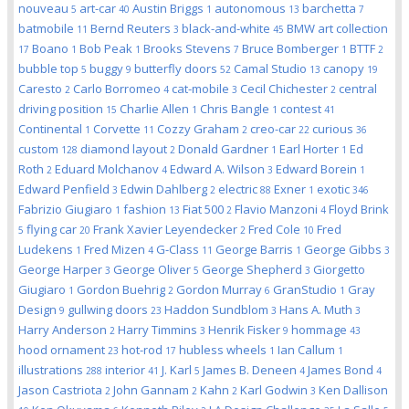
nouveau
art-car
Austin Briggs
autonomous
barchetta
5
40
1
13
7
batmobile
Bernd Reuters
black-and-white
BMW art collection
11
3
45
Boano
Bob Peak
Brooks Stevens
Bruce Bomberger
BTTF
17
1
1
7
1
2
bubble top
buggy
butterfly doors
Camal Studio
canopy
5
9
52
13
19
Caresto
Carlo Borromeo
cat-mobile
Cecil Chichester
central
2
4
3
2
driving position
Charlie Allen
Chris Bangle
contest
15
1
1
41
Continental
Corvette
Cozzy Graham
creo-car
curious
1
11
2
22
36
custom
diamond layout
Donald Gardner
Earl Horter
Ed
128
2
1
1
Roth
Eduard Molchanov
Edward A. Wilson
Edward Borein
2
4
3
1
Edward Penfield
Edwin Dahlberg
electric
Exner
exotic
3
2
88
1
346
Fabrizio Giugiaro
fashion
Fiat 500
Flavio Manzoni
Floyd Brink
1
13
2
4
flying car
Frank Xavier Leyendecker
Fred Cole
Fred
5
20
2
10
Ludekens
Fred Mizen
G-Class
George Barris
George Gibbs
1
4
11
1
3
George Harper
George Oliver
George Shepherd
Giorgetto
3
5
3
Giugiaro
Gordon Buehrig
Gordon Murray
GranStudio
Gray
1
2
6
1
Design
gullwing doors
Haddon Sundblom
Hans A. Muth
9
23
3
3
Harry Anderson
Harry Timmins
Henrik Fisker
hommage
2
3
9
43
hood ornament
hot-rod
hubless wheels
Ian Callum
23
17
1
1
illustrations
interior
J. Karl
James B. Deneen
James Bond
288
41
5
4
4
Jason Castriota
John Gannam
Kahn
Karl Godwin
Ken Dallison
2
2
2
3