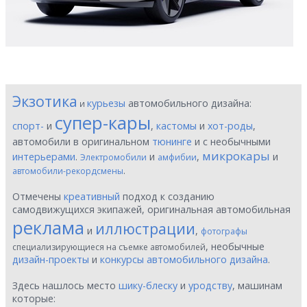
Экзотика
курьезы
автомобильного дизайна:
и
супер-кары
спорт-
и
,
кастомы
и
хот-роды
,
автомобили в оригинальном
тюнинге
и с необычными
микрокары
интерьерами
.
и
,
и
Электромобили
амфибии
.
автомобили-рекордсмены
Отмечены
креативный
подход к созданию
самодвижущихся экипажей, оригинальная автомобильная
реклама
иллюстрации
и
,
фотографы
, необычные
специализирующиеся на съемке автомобилей
дизайн-проекты
и
конкурсы автомобильного дизайна
.
Здесь нашлось место
шику-блеску
и
уродству
, машинам
которые: