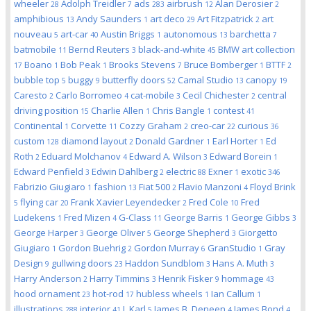
wheeler
Adolph Treidler
ads
airbrush
Alan Derosier
28
7
283
12
2
amphibious
Andy Saunders
art deco
Art Fitzpatrick
art
13
1
29
2
nouveau
art-car
Austin Briggs
autonomous
barchetta
5
40
1
13
7
batmobile
Bernd Reuters
black-and-white
BMW art collection
11
3
45
Boano
Bob Peak
Brooks Stevens
Bruce Bomberger
BTTF
17
1
1
7
1
2
bubble top
buggy
butterfly doors
Camal Studio
canopy
5
9
52
13
19
Caresto
Carlo Borromeo
cat-mobile
Cecil Chichester
central
2
4
3
2
driving position
Charlie Allen
Chris Bangle
contest
15
1
1
41
Continental
Corvette
Cozzy Graham
creo-car
curious
1
11
2
22
36
custom
diamond layout
Donald Gardner
Earl Horter
Ed
128
2
1
1
Roth
Eduard Molchanov
Edward A. Wilson
Edward Borein
2
4
3
1
Edward Penfield
Edwin Dahlberg
electric
Exner
exotic
3
2
88
1
346
Fabrizio Giugiaro
fashion
Fiat 500
Flavio Manzoni
Floyd Brink
1
13
2
4
flying car
Frank Xavier Leyendecker
Fred Cole
Fred
5
20
2
10
Ludekens
Fred Mizen
G-Class
George Barris
George Gibbs
1
4
11
1
3
George Harper
George Oliver
George Shepherd
Giorgetto
3
5
3
Giugiaro
Gordon Buehrig
Gordon Murray
GranStudio
Gray
1
2
6
1
Design
gullwing doors
Haddon Sundblom
Hans A. Muth
9
23
3
3
Harry Anderson
Harry Timmins
Henrik Fisker
hommage
2
3
9
43
hood ornament
hot-rod
hubless wheels
Ian Callum
23
17
1
1
illustrations
interior
J. Karl
James B. Deneen
James Bond
288
41
5
4
4