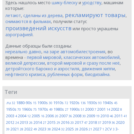
Здесь нашлось место
шику-блеску
и
уродству
, машинам
которые:
рекламируют товары
летают
,
сделаны из дерева
,
,
снимаются в фильмах
, получили статус
произведений искусств
или просто украшены
аэрографией
.
Данные образцы были созданы:
нереально давно
,
на заре автомобилестроения
, во
времена -
первой мировой
,
классических автомобилей
,
великой депрессии
,
второй мировой и сразу после неё
,
детройтского барокко и аэростиля
,
движения хиппи
,
нефтяного кризиса
,
рубленных форм
,
биодизайна
.
Теги
.ru
1880-90s
1900s
1910s
1920s
1930s
1940s
32
15
30
72
136
93
45
1950s
1960s
1970s
1980s
1990s
2000
2001
2002
70
75
49
27
51
7
14
8
2003
2004
2005
2006
2007
2008
2009
2010
2011
4
12
16
20
36
30
19
46
41
2012
2013
2014
2015
2016
2017
2018
2019
2020
24
26
27
29
20
47
37
36
2021
2022
2023
2024
2025
2026
2027
2CV
3-
39
28
49
38
32
28
21
1
3