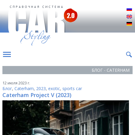
Р
E
D
БЛОГ - CATERHAM
12 июля 2023 г.
Блог
,
Caterham
,
2023
,
exotic
,
sports car
Caterham Project V (2023)