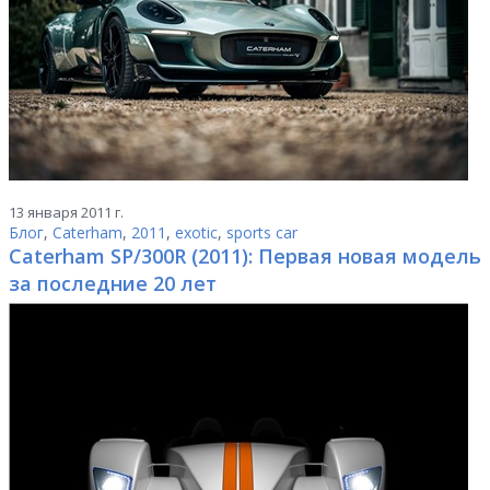
13 января 2011 г.
Блог
,
Caterham
,
2011
,
exotic
,
sports car
Caterham SP/300R (2011): Первая новая модель
за последние 20 лет