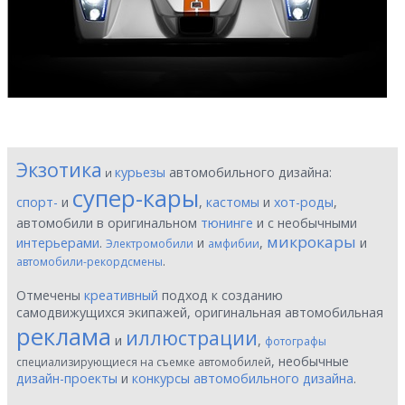
Экзотика
курьезы
автомобильного дизайна:
и
супер-кары
спорт-
и
,
кастомы
и
хот-роды
,
автомобили в оригинальном
тюнинге
и с необычными
микрокары
интерьерами
.
и
,
и
Электромобили
амфибии
.
автомобили-рекордсмены
Отмечены
креативный
подход к созданию
самодвижущихся экипажей, оригинальная автомобильная
реклама
иллюстрации
и
,
фотографы
, необычные
специализирующиеся на съемке автомобилей
дизайн-проекты
и
конкурсы автомобильного дизайна
.