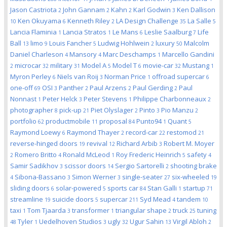
Jason Castriota
John Gannam
Kahn
Karl Godwin
Ken Dallison
2
2
2
3
Ken Okuyama
Kenneth Riley
LA Design Challenge
La Salle
10
6
2
35
5
Lancia Flaminia
Lancia Stratos
Le Mans
Leslie Saalburg
Life
1
1
6
7
Ball
limo
Louis Fancher
Ludwig Hohlwein
luxury
Malcolm
13
9
5
2
50
Daniel Charleson
Mansory
Marc Deschamps
Marcello Gandini
4
4
1
microcar
military
Model A
Model T
movie-car
Mustang
2
32
31
5
6
32
1
Myron Perley
Niels van Roij
Norman Price
offroad supercar
6
3
1
6
one-off
OSI
Panther
Paul Arzens
Paul Gerding
Paul
69
3
2
2
2
Nonnast
Peter Helck
Peter Stevens
Philippe Charbonneaux
1
3
1
2
photographer
pick-up
Piet Olyslager
Pinto
Pio Manzu
8
21
2
3
2
portfolio
productmobile
proposal
Punto94
Quant
62
11
84
1
5
Raymond Loewy
Raymond Thayer
record-car
restomod
6
2
22
21
reverse-hinged doors
revival
Richard Arbib
Robert M. Moyer
19
12
3
Romero Britto
Ronald McLeod
Roy Frederic Heinrich
safety
2
4
1
5
4
Samir Sadikhov
scissor doors
Sergio Sartorelli
shooting brake
3
14
2
Sibona-Bassano
Simon Werner
single-seater
six-wheeled
4
3
3
27
19
sliding doors
solar-powered
sports car
Stan Galli
startup
6
5
84
1
71
streamline
suicide doors
supercar
Syd Mead
tandem
19
5
211
4
10
taxi
Tom Tjaarda
transformer
triangular shape
truck
tuning
1
3
1
2
25
Tyler
Uedelhoven Studios
ugly
Ugur Sahin
Virgil Abloh
48
1
3
32
13
2