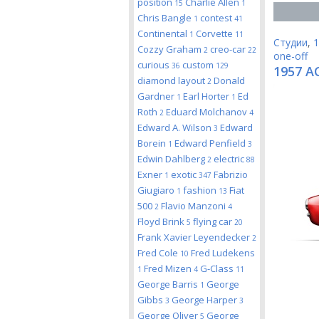
position
Charlie Allen
15
1
Chris Bangle
contest
1
41
Continental
Corvette
1
11
Студии
,
1
Cozzy Graham
creo-car
2
22
one-off
curious
custom
36
129
1957 AC
diamond layout
Donald
2
Gardner
Earl Horter
Ed
1
1
Roth
Eduard Molchanov
2
4
Edward A. Wilson
Edward
3
Borein
Edward Penfield
1
3
Edwin Dahlberg
electric
2
88
Exner
exotic
Fabrizio
1
347
Giugiaro
fashion
Fiat
1
13
500
Flavio Manzoni
2
4
Floyd Brink
flying car
5
20
Frank Xavier Leyendecker
2
Fred Cole
Fred Ludekens
10
Fred Mizen
G-Class
1
4
11
George Barris
George
1
Gibbs
George Harper
3
3
George Oliver
George
5