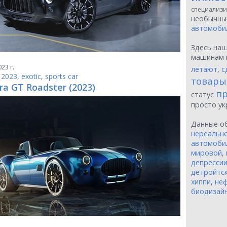
специализи
необычн
автомоби
Здесь на
машинам 
23 г.
летают
,
с
,
2023
,
exotic
,
sports car
товары
ra GT Roadster (2023)
пр
статус
просто у
Данные о
нереальн
автомоби
мировой
,
депресси
детройтск
хиппи
,
неф
биодизай