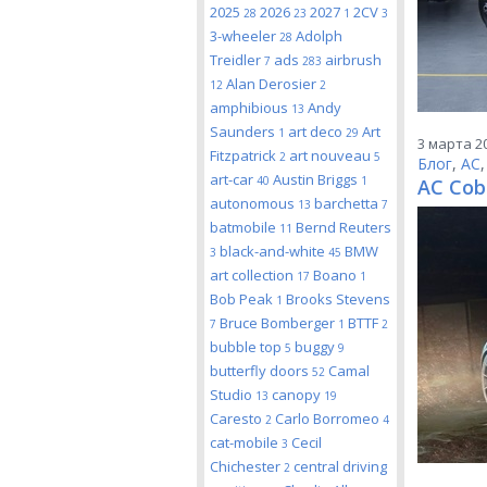
2025
2026
2027
2CV
28
23
1
3
3-wheeler
Adolph
28
Treidler
ads
airbrush
7
283
Alan Derosier
12
2
amphibious
Andy
13
Saunders
art deco
Art
1
29
3 марта 20
Fitzpatrick
art nouveau
2
5
Блог
,
AC
art-car
Austin Briggs
40
1
AC Cob
autonomous
barchetta
13
7
batmobile
Bernd Reuters
11
black-and-white
BMW
3
45
art collection
Boano
17
1
Bob Peak
Brooks Stevens
1
Bruce Bomberger
BTTF
7
1
2
bubble top
buggy
5
9
butterfly doors
Camal
52
Studio
canopy
13
19
Caresto
Carlo Borromeo
2
4
cat-mobile
Cecil
3
Chichester
central driving
2