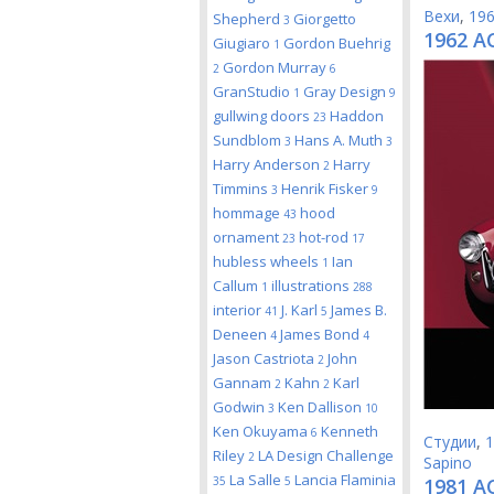
Вехи
,
19
Shepherd
Giorgetto
3
1962 A
Giugiaro
Gordon Buehrig
1
Gordon Murray
2
6
GranStudio
Gray Design
1
9
gullwing doors
Haddon
23
Sundblom
Hans A. Muth
3
3
Harry Anderson
Harry
2
Timmins
Henrik Fisker
3
9
hommage
hood
43
ornament
hot-rod
23
17
hubless wheels
Ian
1
Callum
illustrations
1
288
interior
J. Karl
James B.
41
5
Deneen
James Bond
4
4
Jason Castriota
John
2
Gannam
Kahn
Karl
2
2
Godwin
Ken Dallison
3
10
Ken Okuyama
Kenneth
6
Студии
,
1
Riley
LA Design Challenge
2
Sapino
La Salle
Lancia Flaminia
35
5
1981 A