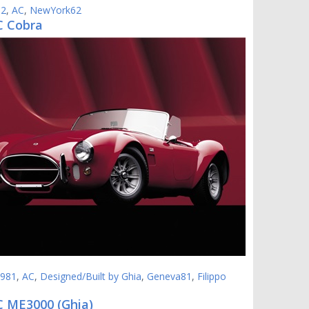
62
,
AC
,
NewYork62
C Cobra
981
,
AC
,
Designed/Built by Ghia
,
Geneva81
,
Filippo
C ME3000 (Ghia)