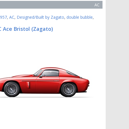
AC
957
,
AC
,
Designed/Built by Zagato
,
double bubble
,
 Ace Bristol (Zagato)