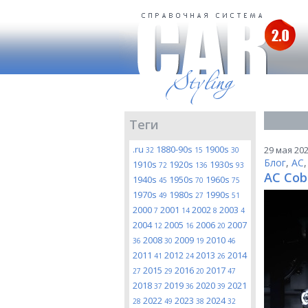
Теги
.ru
1880-90s
1900s
29 мая 202
32
15
30
Блог
,
AC
1910s
1920s
1930s
72
136
93
AC Cob
1940s
1950s
1960s
45
70
75
1970s
1980s
1990s
49
27
51
2000
2001
2002
2003
7
14
8
4
2004
2005
2006
2007
12
16
20
2008
2009
2010
36
30
19
46
2011
2012
2013
2014
41
24
26
2015
2016
2017
27
29
20
47
2018
2019
2020
2021
37
36
39
2022
2023
2024
28
49
38
32