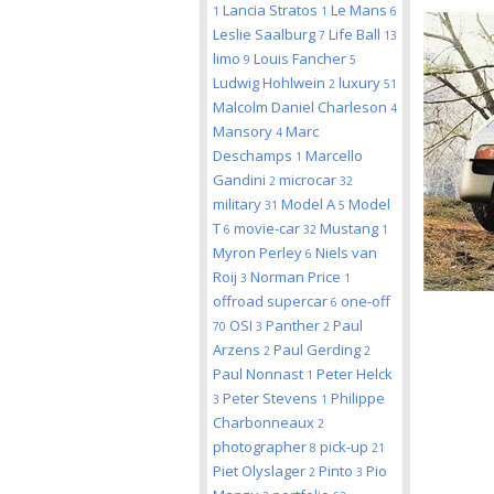
Lancia Stratos
Le Mans
1
1
6
Leslie Saalburg
Life Ball
7
13
limo
Louis Fancher
9
5
Ludwig Hohlwein
luxury
2
51
Malcolm Daniel Charleson
4
Mansory
Marc
4
Deschamps
Marcello
1
Gandini
microcar
2
32
military
Model A
Model
31
5
T
movie-car
Mustang
6
32
1
Myron Perley
Niels van
6
Roij
Norman Price
3
1
offroad supercar
one-off
6
OSI
Panther
Paul
70
3
2
Arzens
Paul Gerding
2
2
Paul Nonnast
Peter Helck
1
Peter Stevens
Philippe
3
1
Charbonneaux
2
photographer
pick-up
8
21
Piet Olyslager
Pinto
Pio
2
3