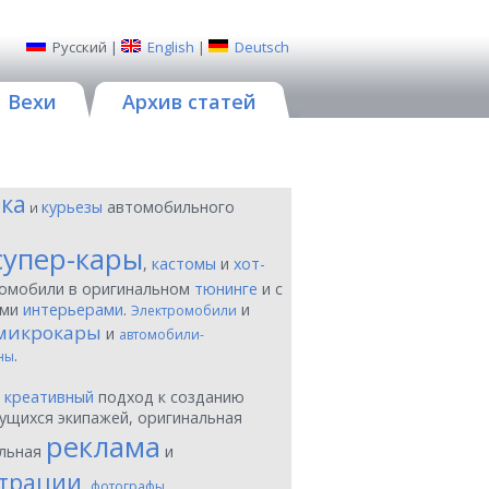
Русский
|
English
|
Deutsch
Вехи
Архив статей
ика
курьезы
автомобильного
и
супер-кары
,
кастомы
и
хот-
томобили в оригинальном
тюнинге
и с
ыми
интерьерами
.
и
Электромобили
микрокары
и
автомобили-
.
ны
ы
креативный
подход к созданию
ущихся экипажей, оригинальная
реклама
льная
и
трации
,
фотографы