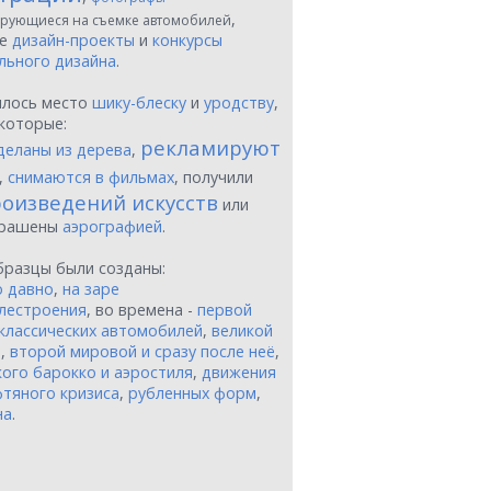
,
рующиеся на съемке автомобилей
ые
дизайн-проекты
и
конкурсы
льного дизайна
.
шлось место
шику-блеску
и
уродству
,
которые:
рекламируют
деланы из дерева
,
,
снимаются в фильмах
, получили
оизведений искусств
или
крашены
аэрографией
.
бразцы были созданы:
о давно
,
на заре
лестроения
, во времена -
первой
классических автомобилей
,
великой
и
,
второй мировой и сразу после неё
,
ого барокко и аэростиля
,
движения
тяного кризиса
,
рубленных форм
,
на
.