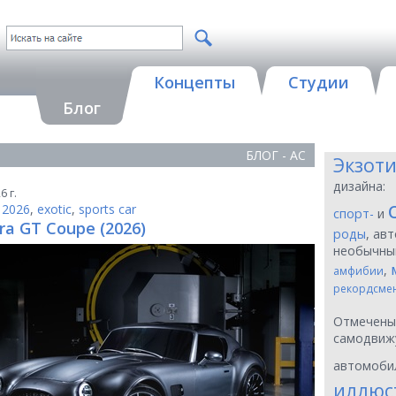
Концепты
Студии
Блог
БЛОГ - AC
Экзот
дизайна:
6 г.
,
2026
,
exotic
,
sports car
спорт-
и
ra GT Coupe (2026)
роды
, ав
необычн
,
амфибии
рекордсме
Отмечен
самодвиж
автомоби
иллюс