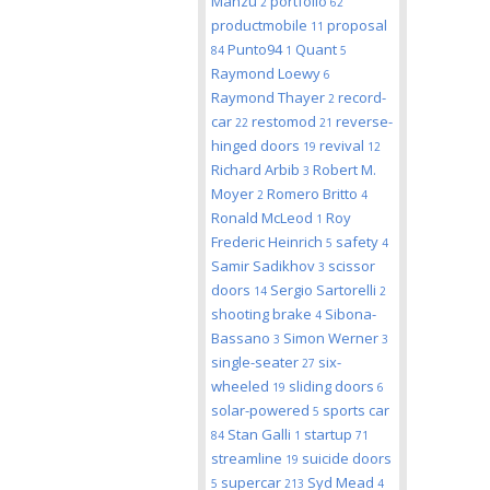
Manzu
portfolio
2
62
productmobile
proposal
11
Punto94
Quant
84
1
5
Raymond Loewy
6
Raymond Thayer
record-
2
car
restomod
reverse-
22
21
hinged doors
revival
19
12
Richard Arbib
Robert M.
3
Moyer
Romero Britto
2
4
Ronald McLeod
Roy
1
Frederic Heinrich
safety
5
4
Samir Sadikhov
scissor
3
doors
Sergio Sartorelli
14
2
shooting brake
Sibona-
4
Bassano
Simon Werner
3
3
single-seater
six-
27
wheeled
sliding doors
19
6
solar-powered
sports car
5
Stan Galli
startup
84
1
71
streamline
suicide doors
19
supercar
Syd Mead
5
213
4