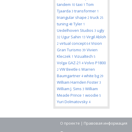
tandem
taxi
Tom
10
1
Tjaarda
transformer
3
1
triangular shape
truck
2
25
tuning
Tyler
48
1
Uedelhoven Studios
ugly
3
Ugur Sahin
Virgil Abloh
32
13
virtual concept
Vision
2
64
Gran Turismo
Vivien
39
Kleczek
Vizualtech
1
5
Volga GAZ-21
Volvo P1800
4
VW Beetle
Warren
2
6
Baumgartner
white bg
4
29
William Harnden Foster
3
William J. Sims
William
3
Meade Prince
woodie
1
5
Yuri Dolmatovsky
4
О проекте
|
Правовая информация