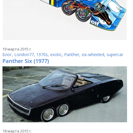
19 марта 2015 г.
Блог
,
London77
,
1970s
,
exotic
,
Panther
,
six-wheeled
,
supercar
Panther Six (1977)
18 марта 2015 г.