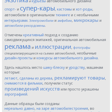
Экзотика
курьезы
автомобильного дизайна:
и
супер-кары
спорт-
и
,
кастомы
и
хот-роды
,
автомобили в оригинальном
тюнинге
и с необычными
микрокары
интерьерами
.
и
,
и
Электромобили
амфибии
.
автомобили-рекордсмены
Отмечены
креативный
подход к созданию
самодвижущихся экипажей, оригинальная автомобильная
реклама
иллюстрации
и
,
фотографы
, необычные
специализирующиеся на съемке автомобилей
дизайн-проекты
и
конкурсы автомобильного дизайна
.
Здесь нашлось место
шику-блеску
и
уродству
, машинам
которые:
рекламируют товары
летают
,
сделаны из дерева
,
,
снимаются в фильмах
, получили статус
произведений искусств
или просто украшены
аэрографией
.
Данные образцы были созданы:
нереально давно
,
на заре автомобилестроения
, во