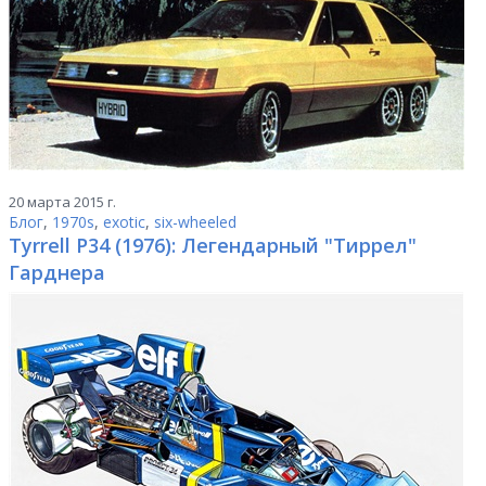
20 марта 2015 г.
Блог
,
1970s
,
exotic
,
six-wheeled
Tyrrell P34 (1976): Легендарный "Тиррел"
Гарднера