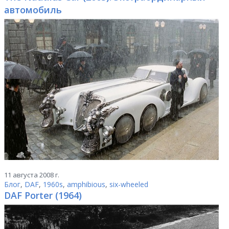
автомобиль
11 августа 2008 г.
Блог
,
DAF
,
1960s
,
amphibious
,
six-wheeled
DAF Porter (1964)