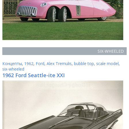
SIX-WHEELED
Концепты
,
1962
,
Ford
,
Alex Tremulis
,
bubble top
,
scale model
,
six-wheeled
1962 Ford Seattle-ite XXI