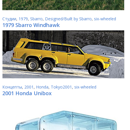
Студии
,
1979
,
Sbarro
,
Designed/Built by Sbarro
,
six-wheeled
1979 Sbarro Windhawk
Концепты
,
2001
,
Honda
,
Tokyo2001
,
six-wheeled
2001 Honda Unibox