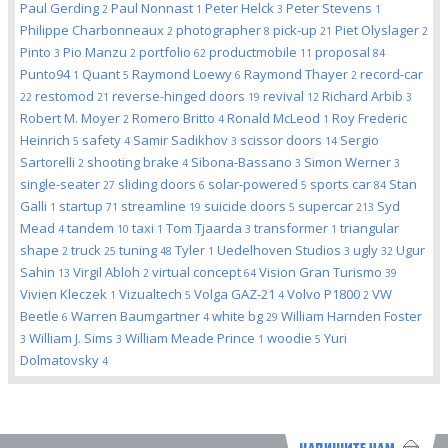
Paul Gerding
Paul Nonnast
Peter Helck
Peter Stevens
2
1
3
1
Philippe Charbonneaux
photographer
pick-up
Piet Olyslager
2
8
21
2
Pinto
Pio Manzu
portfolio
productmobile
proposal
3
2
62
11
84
Punto94
Quant
Raymond Loewy
Raymond Thayer
record-car
1
5
6
2
restomod
reverse-hinged doors
revival
Richard Arbib
22
21
19
12
3
Robert M. Moyer
Romero Britto
Ronald McLeod
Roy Frederic
2
4
1
Heinrich
safety
Samir Sadikhov
scissor doors
Sergio
5
4
3
14
Sartorelli
shooting brake
Sibona-Bassano
Simon Werner
2
4
3
3
single-seater
sliding doors
solar-powered
sports car
Stan
27
6
5
84
Galli
startup
streamline
suicide doors
supercar
Syd
1
71
19
5
213
Mead
tandem
taxi
Tom Tjaarda
transformer
triangular
4
10
1
3
1
shape
truck
tuning
Tyler
Uedelhoven Studios
ugly
Ugur
2
25
48
1
3
32
Sahin
Virgil Abloh
virtual concept
Vision Gran Turismo
13
2
64
39
Vivien Kleczek
Vizualtech
Volga GAZ-21
Volvo P1800
VW
1
5
4
2
Beetle
Warren Baumgartner
white bg
William Harnden Foster
6
4
29
William J. Sims
William Meade Prince
woodie
Yuri
3
3
1
5
Dolmatovsky
4