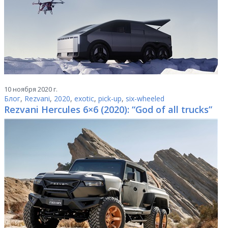
10 ноября 2020 г.
Блог
,
Rezvani
,
2020
,
exotic
,
pick-up
,
six-wheeled
Rezvani Hercules 6×6 (2020): “God of all trucks”