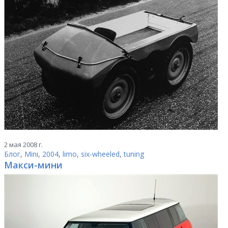
2 мая 2008 г.
Блог
,
Mini
,
2004
,
limo
,
six-wheeled
,
tuning
Макси-мини