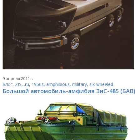
9 апреля 2011 г.
Блог
,
ZIS
,
.ru
,
1950s
,
amphibious
,
military
,
six-wheeled
Большой автомобиль-амфибия ЗиС-485 (БAB)