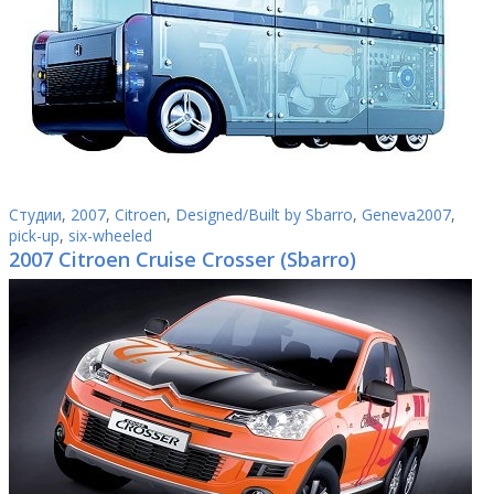
Студии
,
2007
,
Citroen
,
Designed/Built by Sbarro
,
Geneva2007
,
pick-up
,
six-wheeled
2007 Citroen Cruise Crosser (Sbarro)