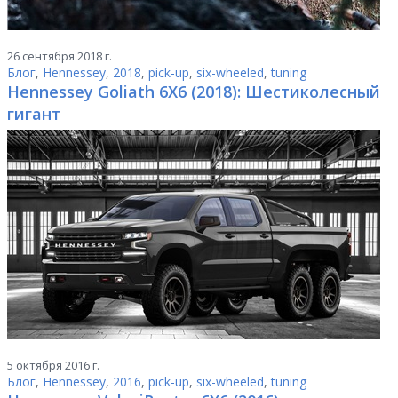
26 сентября 2018 г.
Блог
,
Hennessey
,
2018
,
pick-up
,
six-wheeled
,
tuning
Hennessey Goliath 6X6 (2018): Шестиколесный
гигант
5 октября 2016 г.
Блог
,
Hennessey
,
2016
,
pick-up
,
six-wheeled
,
tuning