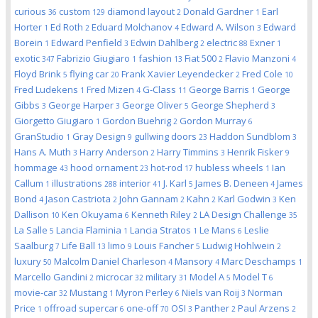
curious
custom
diamond layout
Donald Gardner
Earl
36
129
2
1
Horter
Ed Roth
Eduard Molchanov
Edward A. Wilson
Edward
1
2
4
3
Borein
Edward Penfield
Edwin Dahlberg
electric
Exner
1
3
2
88
1
exotic
Fabrizio Giugiaro
fashion
Fiat 500
Flavio Manzoni
347
1
13
2
4
Floyd Brink
flying car
Frank Xavier Leyendecker
Fred Cole
5
20
2
10
Fred Ludekens
Fred Mizen
G-Class
George Barris
George
1
4
11
1
Gibbs
George Harper
George Oliver
George Shepherd
3
3
5
3
Giorgetto Giugiaro
Gordon Buehrig
Gordon Murray
1
2
6
GranStudio
Gray Design
gullwing doors
Haddon Sundblom
1
9
23
3
Hans A. Muth
Harry Anderson
Harry Timmins
Henrik Fisker
3
2
3
9
hommage
hood ornament
hot-rod
hubless wheels
Ian
43
23
17
1
Callum
illustrations
interior
J. Karl
James B. Deneen
James
1
288
41
5
4
Bond
Jason Castriota
John Gannam
Kahn
Karl Godwin
Ken
4
2
2
2
3
Dallison
Ken Okuyama
Kenneth Riley
LA Design Challenge
10
6
2
35
La Salle
Lancia Flaminia
Lancia Stratos
Le Mans
Leslie
5
1
1
6
Saalburg
Life Ball
limo
Louis Fancher
Ludwig Hohlwein
7
13
9
5
2
luxury
Malcolm Daniel Charleson
Mansory
Marc Deschamps
50
4
4
1
Marcello Gandini
microcar
military
Model A
Model T
2
32
31
5
6
movie-car
Mustang
Myron Perley
Niels van Roij
Norman
32
1
6
3
Price
offroad supercar
one-off
OSI
Panther
Paul Arzens
1
6
70
3
2
2