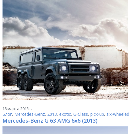
18 марта 2013 г.
Блог
,
Mercedes-Benz
,
2013
,
exotic
,
G-Class
,
pick-up
,
six-wheeled
Mercedes-Benz G 63 AMG 6x6 (2013)