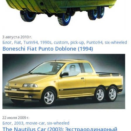
3 августа 2010 г.
Блог
,
Fiat
,
Turin94
,
1990s
,
custom
,
pick-up
,
Punto94
,
six-wheeled
Boneschi Fiat Punto Doblone (1994)
22 июля 2009 г.
Блог
,
2003
,
movie-car
,
six-wheeled
The Nautilus Car (2003): Экстраординарный