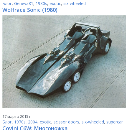
Блог
,
Geneva81
,
1980s
,
exotic
,
six-wheeled
Wolfrace Sonic (1980)
17 марта 2015 г.
Блог
,
1970s
,
2004
,
exotic
,
scissor doors
,
six-wheeled
,
supercar
Covini C6W: Многоножка