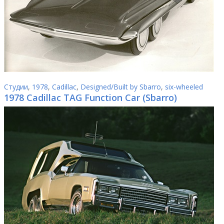
Студии
,
1978
,
Cadillac
,
Designed/Built by Sbarro
,
six-wheeled
1978 Cadillac TAG Function Car (Sbarro)