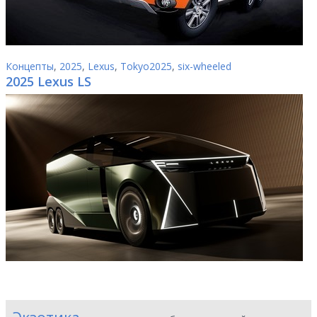
Концепты
,
2025
,
Lexus
,
Tokyo2025
,
six-wheeled
2025 Lexus LS