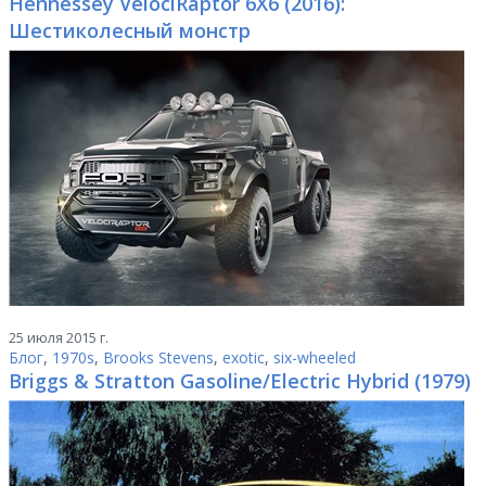
Hennessey VelociRaptor 6X6 (2016):
Шестиколесный монстр
25 июля 2015 г.
Блог
,
1970s
,
Brooks Stevens
,
exotic
,
six-wheeled
Briggs & Stratton Gasoline/Electric Hybrid (1979)