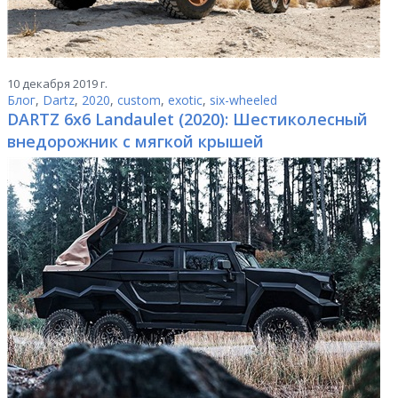
10 декабря 2019 г.
Блог
,
Dartz
,
2020
,
custom
,
exotic
,
six-wheeled
DARTZ 6x6 Landaulet (2020): Шестиколесный
внедорожник c мягкой крышей