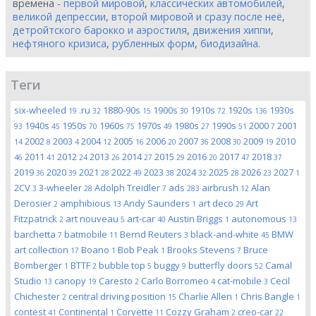
времена -
первой мировой
,
классических автомобилей
,
великой депрессии
,
второй мировой и сразу после неё
,
детройтского барокко и аэростиля
,
движения хиппи
,
нефтяного кризиса
,
рубленных форм
,
биодизайна
.
Теги
six-wheeled
.ru
1880-90s
1900s
1910s
1920s
1930s
19
32
15
30
72
136
1940s
1950s
1960s
1970s
1980s
1990s
2000
2001
93
45
70
75
49
27
51
7
2002
2003
2004
2005
2006
2007
2008
2009
2010
14
8
4
12
16
20
36
30
19
2011
2012
2013
2014
2015
2016
2017
2018
46
41
24
26
27
29
20
47
37
2019
2020
2021
2022
2023
2024
2025
2026
2027
36
39
28
49
38
32
28
23
1
2CV
3-wheeler
Adolph Treidler
ads
airbrush
Alan
3
28
7
283
12
Derosier
amphibious
Andy Saunders
art deco
Art
2
13
1
29
Fitzpatrick
art nouveau
art-car
Austin Briggs
autonomous
2
5
40
1
13
barchetta
batmobile
Bernd Reuters
black-and-white
BMW
7
11
3
45
art collection
Boano
Bob Peak
Brooks Stevens
Bruce
17
1
1
7
Bomberger
BTTF
bubble top
buggy
butterfly doors
Camal
1
2
5
9
52
Studio
canopy
Caresto
Carlo Borromeo
cat-mobile
Cecil
13
19
2
4
3
Chichester
central driving position
Charlie Allen
Chris Bangle
2
15
1
1
contest
Continental
Corvette
Cozzy Graham
creo-car
41
1
11
2
22