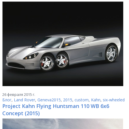
26 февраля 2015 г.
Блог
,
Land Rover
,
Geneva2015
,
2015
,
custom
,
Kahn
,
six-wheeled
Project Kahn Flying Huntsman 110 WB 6x6
Concept (2015)