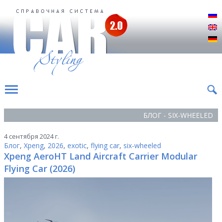
Р
E
D
БЛОГ - SIX-WHEELED
4 сентября 2024 г.
Блог
,
Xpeng
,
2026
,
exotic
,
flying car
,
six-wheeled
Xpeng AeroHT Land Aircraft Carrier Modular
Flying Car (2026)