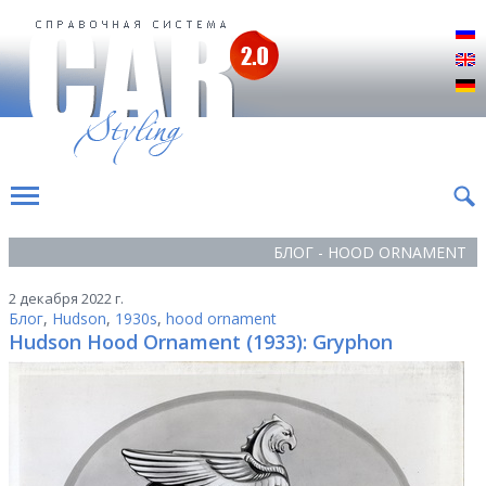
Р
E
D
БЛОГ - HOOD ORNAMENT
2 декабря 2022 г.
Блог
,
Hudson
,
1930s
,
hood ornament
Hudson Hood Ornament (1933): Gryphon