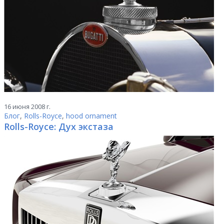
16 июня 2008 г.
Блог
,
Rolls-Royce
,
hood ornament
Rolls-Royce: Дух экстаза