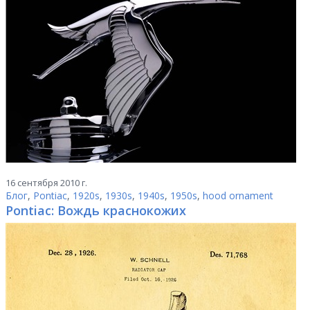
16 сентября 2010 г.
Блог
,
Pontiac
,
1920s
,
1930s
,
1940s
,
1950s
,
hood ornament
Pontiac: Вождь краснокожих