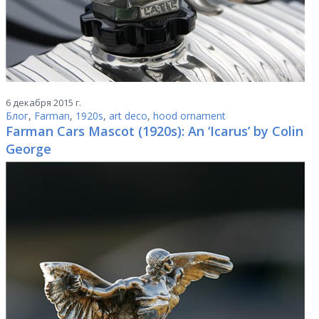
6 декабря 2015 г.
Блог
,
Farman
,
1920s
,
art deco
,
hood ornament
Farman Cars Mascot (1920s): An ‘Icarus’ by Colin
George