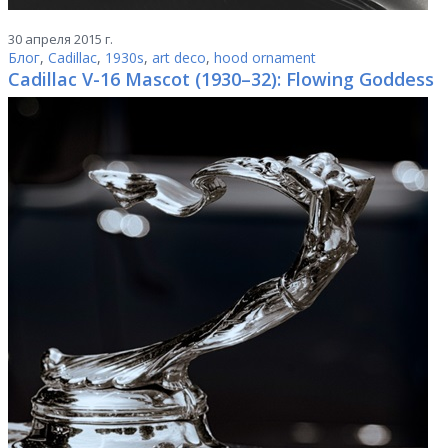
30 апреля 2015 г.
Блог
,
Cadillac
,
1930s
,
art deco
,
hood ornament
Cadillac V-16 Mascot (1930–32): Flowing Goddess