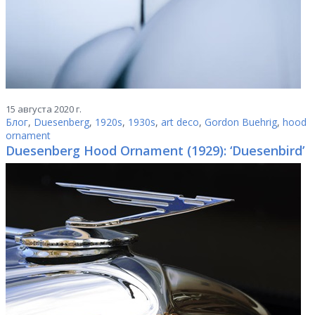
15 августа 2020 г.
Блог
,
Duesenberg
,
1920s
,
1930s
,
art deco
,
Gordon Buehrig
,
hood
ornament
Duesenberg Hood Ornament (1929): ‘Duesenbird’