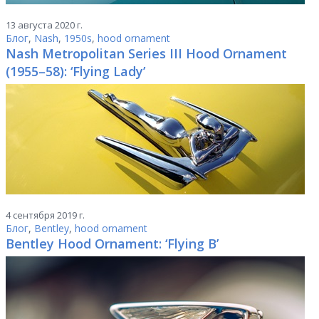
13 августа 2020 г.
Блог
,
Nash
,
1950s
,
hood ornament
Nash Metropolitan Series III Hood Ornament
(1955–58): ‘Flying Lady’
4 сентября 2019 г.
Блог
,
Bentley
,
hood ornament
Bentley Hood Ornament: ‘Flying B’