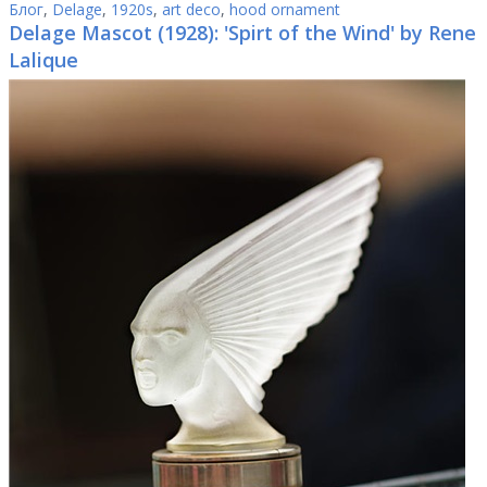
Блог
,
Delage
,
1920s
,
art deco
,
hood ornament
Delage Mascot (1928): 'Spirt of the Wind' by Rene
Lalique