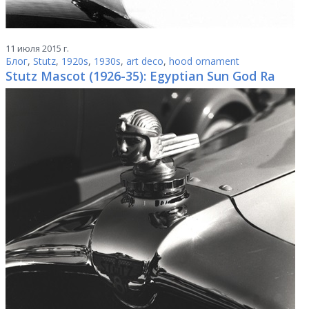
11 июля 2015 г.
Блог
,
Stutz
,
1920s
,
1930s
,
art deco
,
hood ornament
Stutz Mascot (1926-35): Egyptian Sun God Ra