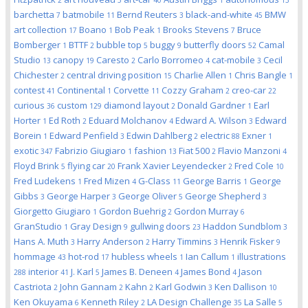
2
5
40
1
13
barchetta
batmobile
Bernd Reuters
black-and-white
BMW
7
11
3
45
art collection
Boano
Bob Peak
Brooks Stevens
Bruce
17
1
1
7
Bomberger
BTTF
bubble top
buggy
butterfly doors
Camal
1
2
5
9
52
Studio
canopy
Caresto
Carlo Borromeo
cat-mobile
Cecil
13
19
2
4
3
Chichester
central driving position
Charlie Allen
Chris Bangle
2
15
1
1
contest
Continental
Corvette
Cozzy Graham
creo-car
41
1
11
2
22
curious
custom
diamond layout
Donald Gardner
Earl
36
129
2
1
Horter
Ed Roth
Eduard Molchanov
Edward A. Wilson
Edward
1
2
4
3
Borein
Edward Penfield
Edwin Dahlberg
electric
Exner
1
3
2
88
1
exotic
Fabrizio Giugiaro
fashion
Fiat 500
Flavio Manzoni
347
1
13
2
4
Floyd Brink
flying car
Frank Xavier Leyendecker
Fred Cole
5
20
2
10
Fred Ludekens
Fred Mizen
G-Class
George Barris
George
1
4
11
1
Gibbs
George Harper
George Oliver
George Shepherd
3
3
5
3
Giorgetto Giugiaro
Gordon Buehrig
Gordon Murray
1
2
6
GranStudio
Gray Design
gullwing doors
Haddon Sundblom
1
9
23
3
Hans A. Muth
Harry Anderson
Harry Timmins
Henrik Fisker
3
2
3
9
hommage
hot-rod
hubless wheels
Ian Callum
illustrations
43
17
1
1
interior
J. Karl
James B. Deneen
James Bond
Jason
288
41
5
4
4
Castriota
John Gannam
Kahn
Karl Godwin
Ken Dallison
2
2
2
3
10
Ken Okuyama
Kenneth Riley
LA Design Challenge
La Salle
6
2
35
5