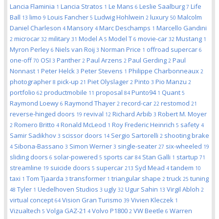
Lancia Flaminia
Lancia Stratos
Le Mans
Leslie Saalburg
Life
1
1
6
7
Ball
limo
Louis Fancher
Ludwig Hohlwein
luxury
Malcolm
13
9
5
2
50
Daniel Charleson
Mansory
Marc Deschamps
Marcello Gandini
4
4
1
microcar
military
Model A
Model T
movie-car
Mustang
2
32
31
5
6
32
1
Myron Perley
Niels van Roij
Norman Price
offroad supercar
6
3
1
6
one-off
OSI
Panther
Paul Arzens
Paul Gerding
Paul
70
3
2
2
2
Nonnast
Peter Helck
Peter Stevens
Philippe Charbonneaux
1
3
1
2
photographer
pick-up
Piet Olyslager
Pinto
Pio Manzu
8
21
2
3
2
portfolio
productmobile
proposal
Punto94
Quant
62
11
84
1
5
Raymond Loewy
Raymond Thayer
record-car
restomod
6
2
22
21
reverse-hinged doors
revival
Richard Arbib
Robert M. Moyer
19
12
3
Romero Britto
Ronald McLeod
Roy Frederic Heinrich
safety
2
4
1
5
4
Samir Sadikhov
scissor doors
Sergio Sartorelli
shooting brake
3
14
2
Sibona-Bassano
Simon Werner
single-seater
six-wheeled
4
3
3
27
19
sliding doors
solar-powered
sports car
Stan Galli
startup
6
5
84
1
71
streamline
suicide doors
supercar
Syd Mead
tandem
19
5
213
4
10
taxi
Tom Tjaarda
transformer
triangular shape
truck
tuning
1
3
1
2
25
Tyler
Uedelhoven Studios
ugly
Ugur Sahin
Virgil Abloh
48
1
3
32
13
2
virtual concept
Vision Gran Turismo
Vivien Kleczek
64
39
1
Vizualtech
Volga GAZ-21
Volvo P1800
VW Beetle
Warren
5
4
2
6