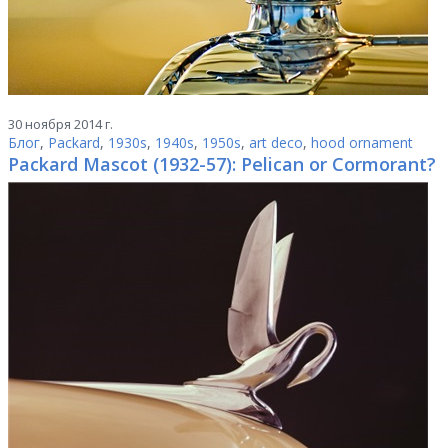
30 ноября 2014 г.
Блог
,
Packard
,
1930s
,
1940s
,
1950s
,
art deco
,
hood ornament
Packard Mascot (1932-57): Pelican or Cormorant?