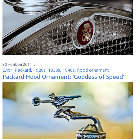
30 ноября 2014 г.
Блог
,
Packard
,
1920s
,
1930s
,
1940s
,
hood ornament
Packard Hood Ornament: 'Goddess of Speed'