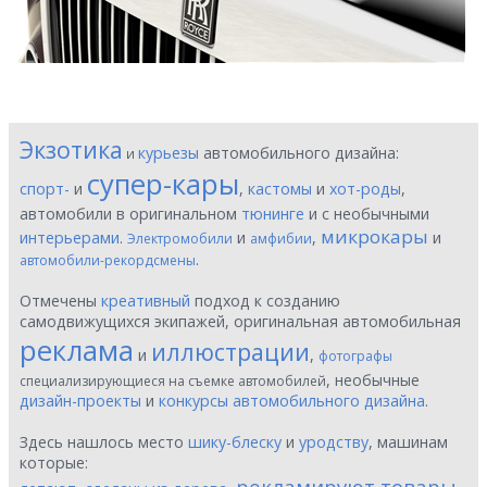
Экзотика
курьезы
автомобильного дизайна:
и
супер-кары
спорт-
и
,
кастомы
и
хот-роды
,
автомобили в оригинальном
тюнинге
и с необычными
микрокары
интерьерами
.
и
,
и
Электромобили
амфибии
.
автомобили-рекордсмены
Отмечены
креативный
подход к созданию
самодвижущихся экипажей, оригинальная автомобильная
реклама
иллюстрации
и
,
фотографы
, необычные
специализирующиеся на съемке автомобилей
дизайн-проекты
и
конкурсы автомобильного дизайна
.
Здесь нашлось место
шику-блеску
и
уродству
, машинам
которые:
рекламируют товары