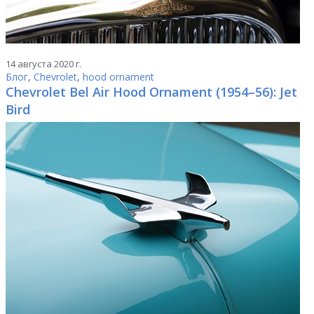
14 августа 2020 г.
Блог
,
Chevrolet
,
hood ornament
Chevrolet Bel Air Hood Ornament (1954–56): Jet
Bird