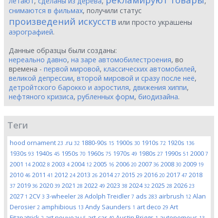
летают
,
сделаны из дерева
,
,
снимаются в фильмах
, получили статус
произведений искусств
или просто украшены
аэрографией
.
Данные образцы были созданы:
нереально давно
,
на заре автомобилестроения
, во
времена -
первой мировой
,
классических автомобилей
,
великой депрессии
,
второй мировой и сразу после неё
,
детройтского барокко и аэростиля
,
движения хиппи
,
нефтяного кризиса
,
рубленных форм
,
биодизайна
.
Теги
hood ornament
.ru
1880-90s
1900s
1910s
1920s
23
32
15
30
72
136
1930s
1940s
1950s
1960s
1970s
1980s
1990s
2000
93
45
70
75
49
27
51
7
2001
2002
2003
2004
2005
2006
2007
2008
2009
14
8
4
12
16
20
36
30
19
2010
2011
2012
2013
2014
2015
2016
2017
2018
46
41
24
26
27
29
20
47
2019
2020
2021
2022
2023
2024
2025
2026
37
36
39
28
49
38
32
28
23
2027
2CV
3-wheeler
Adolph Treidler
ads
airbrush
Alan
1
3
28
7
283
12
Derosier
amphibious
Andy Saunders
art deco
Art
2
13
1
29
Fitzpatrick
art nouveau
art-car
Austin Briggs
autonomous