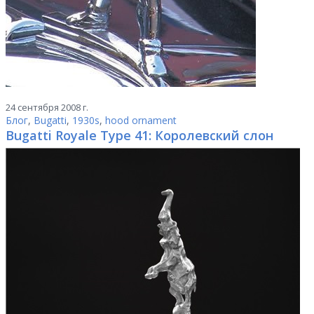
24 сентября 2008 г.
Блог
,
Bugatti
,
1930s
,
hood ornament
Bugatti Royale Type 41: Королевский слон