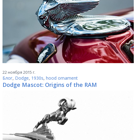
22 ноября 2015 г.
Блог
,
Dodge
,
1930s
,
hood ornament
Dodge Mascot: Origins of the RAM