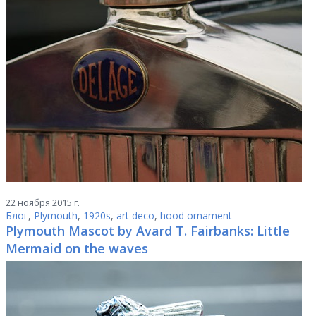
22 ноября 2015 г.
Блог
,
Plymouth
,
1920s
,
art deco
,
hood ornament
Plymouth Mascot by Avard T. Fairbanks: Little
Mermaid on the waves