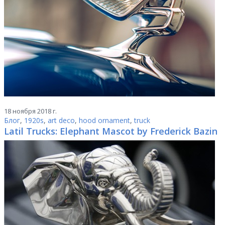
18 ноября 2018 г.
Блог
,
1920s
,
art deco
,
hood ornament
,
truck
Latil Trucks: Elephant Mascot by Frederick Bazin