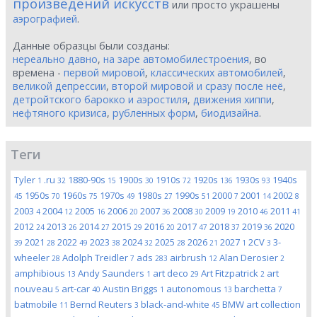
произведений искусств
или просто украшены
аэрографией
.
Данные образцы были созданы:
нереально давно
,
на заре автомобилестроения
, во
времена -
первой мировой
,
классических автомобилей
,
великой депрессии
,
второй мировой и сразу после неё
,
детройтского барокко и аэростиля
,
движения хиппи
,
нефтяного кризиса
,
рубленных форм
,
биодизайна
.
Теги
Tyler
.ru
1880-90s
1900s
1910s
1920s
1930s
1940s
1
32
15
30
72
136
93
1950s
1960s
1970s
1980s
1990s
2000
2001
2002
45
70
75
49
27
51
7
14
8
2003
2004
2005
2006
2007
2008
2009
2010
2011
4
12
16
20
36
30
19
46
41
2012
2013
2014
2015
2016
2017
2018
2019
2020
24
26
27
29
20
47
37
36
2021
2022
2023
2024
2025
2026
2027
2CV
3-
39
28
49
38
32
28
21
1
3
wheeler
Adolph Treidler
ads
airbrush
Alan Derosier
28
7
283
12
2
amphibious
Andy Saunders
art deco
Art Fitzpatrick
art
13
1
29
2
nouveau
art-car
Austin Briggs
autonomous
barchetta
5
40
1
13
7
batmobile
Bernd Reuters
black-and-white
BMW art collection
11
3
45