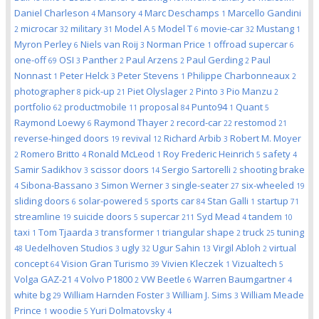
Daniel Charleson
Mansory
Marc Deschamps
Marcello Gandini
4
4
1
microcar
military
Model A
Model T
movie-car
Mustang
2
32
31
5
6
32
1
Myron Perley
Niels van Roij
Norman Price
offroad supercar
6
3
1
6
one-off
OSI
Panther
Paul Arzens
Paul Gerding
Paul
69
3
2
2
2
Nonnast
Peter Helck
Peter Stevens
Philippe Charbonneaux
1
3
1
2
photographer
pick-up
Piet Olyslager
Pinto
Pio Manzu
8
21
2
3
2
portfolio
productmobile
proposal
Punto94
Quant
62
11
84
1
5
Raymond Loewy
Raymond Thayer
record-car
restomod
6
2
22
21
reverse-hinged doors
revival
Richard Arbib
Robert M. Moyer
19
12
3
Romero Britto
Ronald McLeod
Roy Frederic Heinrich
safety
2
4
1
5
4
Samir Sadikhov
scissor doors
Sergio Sartorelli
shooting brake
3
14
2
Sibona-Bassano
Simon Werner
single-seater
six-wheeled
4
3
3
27
19
sliding doors
solar-powered
sports car
Stan Galli
startup
6
5
84
1
71
streamline
suicide doors
supercar
Syd Mead
tandem
19
5
211
4
10
taxi
Tom Tjaarda
transformer
triangular shape
truck
tuning
1
3
1
2
25
Uedelhoven Studios
ugly
Ugur Sahin
Virgil Abloh
virtual
48
3
32
13
2
concept
Vision Gran Turismo
Vivien Kleczek
Vizualtech
64
39
1
5
Volga GAZ-21
Volvo P1800
VW Beetle
Warren Baumgartner
4
2
6
4
white bg
William Harnden Foster
William J. Sims
William Meade
29
3
3
Prince
woodie
Yuri Dolmatovsky
1
5
4