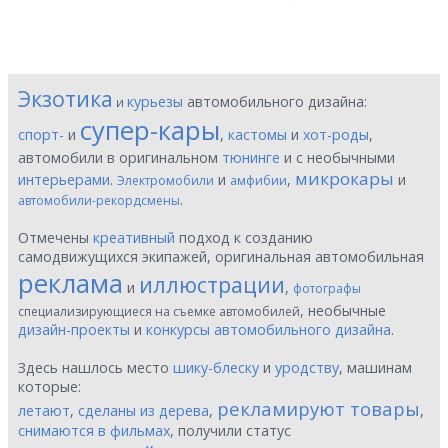
Экзотика
курьезы
автомобильного дизайна:
и
супер-кары
спорт-
и
,
кастомы
и
хот-роды
,
автомобили в оригинальном
тюнинге
и с необычными
микрокары
интерьерами
.
и
,
и
Электромобили
амфибии
.
автомобили-рекордсмены
Отмечены
креативный
подход к созданию
самодвижущихся экипажей, оригинальная автомобильная
реклама
иллюстрации
и
,
фотографы
, необычные
специализирующиеся на съемке автомобилей
дизайн-проекты
и
конкурсы автомобильного дизайна
.
Здесь нашлось место
шику-блеску
и
уродству
, машинам
которые:
рекламируют товары
летают
,
сделаны из дерева
,
,
снимаются в фильмах
, получили статус