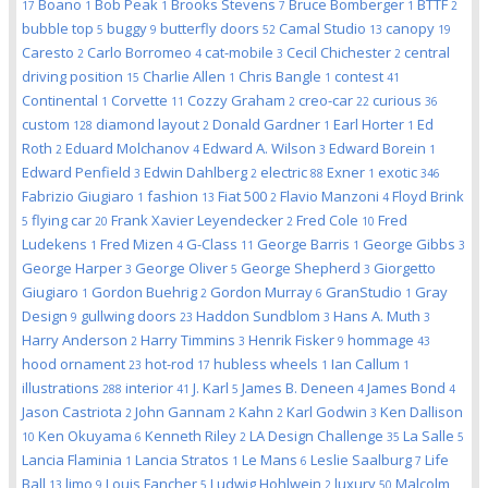
Boano
Bob Peak
Brooks Stevens
Bruce Bomberger
BTTF
17
1
1
7
1
2
bubble top
buggy
butterfly doors
Camal Studio
canopy
5
9
52
13
19
Caresto
Carlo Borromeo
cat-mobile
Cecil Chichester
central
2
4
3
2
driving position
Charlie Allen
Chris Bangle
contest
15
1
1
41
Continental
Corvette
Cozzy Graham
creo-car
curious
1
11
2
22
36
custom
diamond layout
Donald Gardner
Earl Horter
Ed
128
2
1
1
Roth
Eduard Molchanov
Edward A. Wilson
Edward Borein
2
4
3
1
Edward Penfield
Edwin Dahlberg
electric
Exner
exotic
3
2
88
1
346
Fabrizio Giugiaro
fashion
Fiat 500
Flavio Manzoni
Floyd Brink
1
13
2
4
flying car
Frank Xavier Leyendecker
Fred Cole
Fred
5
20
2
10
Ludekens
Fred Mizen
G-Class
George Barris
George Gibbs
1
4
11
1
3
George Harper
George Oliver
George Shepherd
Giorgetto
3
5
3
Giugiaro
Gordon Buehrig
Gordon Murray
GranStudio
Gray
1
2
6
1
Design
gullwing doors
Haddon Sundblom
Hans A. Muth
9
23
3
3
Harry Anderson
Harry Timmins
Henrik Fisker
hommage
2
3
9
43
hood ornament
hot-rod
hubless wheels
Ian Callum
23
17
1
1
illustrations
interior
J. Karl
James B. Deneen
James Bond
288
41
5
4
4
Jason Castriota
John Gannam
Kahn
Karl Godwin
Ken Dallison
2
2
2
3
Ken Okuyama
Kenneth Riley
LA Design Challenge
La Salle
10
6
2
35
5
Lancia Flaminia
Lancia Stratos
Le Mans
Leslie Saalburg
Life
1
1
6
7
Ball
limo
Louis Fancher
Ludwig Hohlwein
luxury
Malcolm
13
9
5
2
50