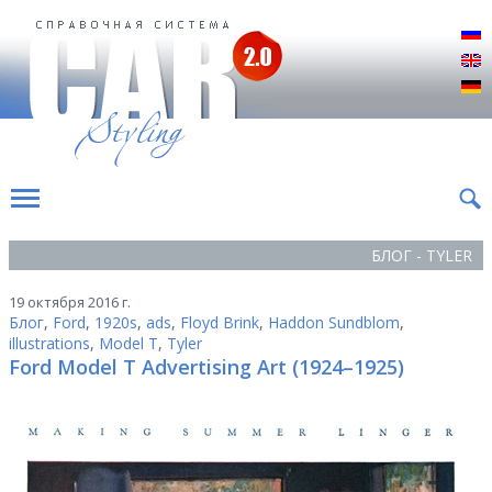
Р
E
D
БЛОГ - TYLER
19 октября 2016 г.
Блог
,
Ford
,
1920s
,
ads
,
Floyd Brink
,
Haddon Sundblom
,
illustrations
,
Model T
,
Tyler
Ford Model T Advertising Art (1924–1925)