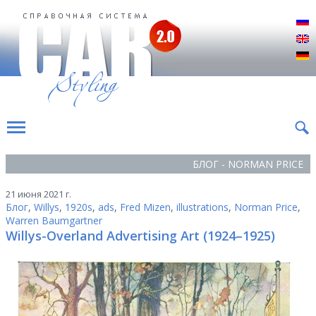
Р
E
D
БЛОГ - NORMAN PRICE
21 июня 2021 г.
Блог
,
Willys
,
1920s
,
ads
,
Fred Mizen
,
illustrations
,
Norman Price
,
Warren Baumgartner
Willys-Overland Advertising Art (1924–1925)