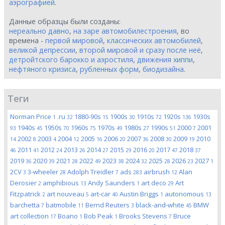
аэрографией
.
Данные образцы были созданы:
нереально давно
,
на заре автомобилестроения
, во
времена -
первой мировой
,
классических автомобилей
,
великой депрессии
,
второй мировой и сразу после неё
,
детройтского барокко и аэростиля
,
движения хиппи
,
нефтяного кризиса
,
рубленных форм
,
биодизайна
.
Теги
Norman Price
.ru
1880-90s
1900s
1910s
1920s
1930s
1
32
15
30
72
136
1940s
1950s
1960s
1970s
1980s
1990s
2000
2001
93
45
70
75
49
27
51
7
2002
2003
2004
2005
2006
2007
2008
2009
2010
14
8
4
12
16
20
36
30
19
2011
2012
2013
2014
2015
2016
2017
2018
46
41
24
26
27
29
20
47
37
2019
2020
2021
2022
2023
2024
2025
2026
2027
36
39
28
49
38
32
28
23
1
2CV
3-wheeler
Adolph Treidler
ads
airbrush
Alan
3
28
7
283
12
Derosier
amphibious
Andy Saunders
art deco
Art
2
13
1
29
Fitzpatrick
art nouveau
art-car
Austin Briggs
autonomous
2
5
40
1
13
barchetta
batmobile
Bernd Reuters
black-and-white
BMW
7
11
3
45
art collection
Boano
Bob Peak
Brooks Stevens
Bruce
17
1
1
7