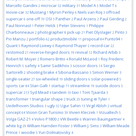
Marcello Gandini
microcar
military
Model A
Model T
2
32
31
5
6
movie-car
Mustang
Myron Perley
Niels van Roij
offroad
32
1
6
3
supercar
one-off
OSI
Panther
Paul Arzens
Paul Gerding
6
70
3
2
2
2
Paul Nonnast
Peter Helck
Peter Stevens
Philippe
1
3
1
Charbonneaux
photographer
pick-up
Piet Olyslager
Pinto
2
8
21
2
3
Pio Manzu
portfolio
productmobile
proposal
Punto94
2
62
11
84
1
Quant
Raymond Loewy
Raymond Thayer
record-car
5
6
2
22
restomod
reverse-hinged doors
revival
Richard Arbib
21
19
12
3
Robert M. Moyer
Romero Britto
Ronald McLeod
Roy Frederic
2
4
1
Heinrich
safety
Samir Sadikhov
scissor doors
Sergio
5
4
3
14
Sartorelli
shooting brake
Sibona-Bassano
Simon Werner
2
4
3
3
single-seater
six-wheeled
sliding doors
solar-powered
27
19
6
5
sports car
Stan Galli
startup
streamline
suicide doors
84
1
71
19
5
supercar
Syd Mead
tandem
taxi
Tom Tjaarda
213
4
10
1
3
transformer
triangular shape
truck
tuning
Tyler
1
2
25
48
1
Uedelhoven Studios
ugly
Ugur Sahin
Virgil Abloh
virtual
3
32
13
2
concept
Vision Gran Turismo
Vivien Kleczek
Vizualtech
64
39
1
5
Volga GAZ-21
Volvo P1800
VW Beetle
Warren Baumgartner
4
2
6
4
white bg
William Harnden Foster
William J. Sims
William Meade
29
3
3
Prince
woodie
Yuri Dolmatovsky
1
5
4