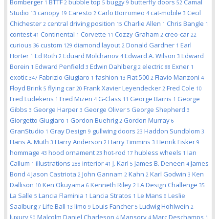
Bomberger
BTTF
bubble top
buggy
butterfly doors
Camal
1
2
5
9
52
Studio
canopy
Caresto
Carlo Borromeo
cat-mobile
Cecil
13
19
2
4
3
Chichester
central driving position
Charlie Allen
Chris Bangle
2
15
1
1
contest
Continental
Corvette
Cozzy Graham
creo-car
41
1
11
2
22
curious
custom
diamond layout
Donald Gardner
Earl
36
129
2
1
Horter
Ed Roth
Eduard Molchanov
Edward A. Wilson
Edward
1
2
4
3
Borein
Edward Penfield
Edwin Dahlberg
electric
Exner
1
3
2
88
1
exotic
Fabrizio Giugiaro
fashion
Fiat 500
Flavio Manzoni
347
1
13
2
4
Floyd Brink
flying car
Frank Xavier Leyendecker
Fred Cole
5
20
2
10
Fred Ludekens
Fred Mizen
G-Class
George Barris
George
1
4
11
1
Gibbs
George Harper
George Oliver
George Shepherd
3
3
5
3
Giorgetto Giugiaro
Gordon Buehrig
Gordon Murray
1
2
6
GranStudio
Gray Design
gullwing doors
Haddon Sundblom
1
9
23
3
Hans A. Muth
Harry Anderson
Harry Timmins
Henrik Fisker
3
2
3
9
hommage
hood ornament
hot-rod
hubless wheels
Ian
43
23
17
1
Callum
illustrations
interior
J. Karl
James B. Deneen
James
1
288
41
5
4
Bond
Jason Castriota
John Gannam
Kahn
Karl Godwin
Ken
4
2
2
2
3
Dallison
Ken Okuyama
Kenneth Riley
LA Design Challenge
10
6
2
35
La Salle
Lancia Flaminia
Lancia Stratos
Le Mans
Leslie
5
1
1
6
Saalburg
Life Ball
limo
Louis Fancher
Ludwig Hohlwein
7
13
9
5
2
luxury
Malcolm Daniel Charleson
Mansory
Marc Deschamps
50
4
4
1