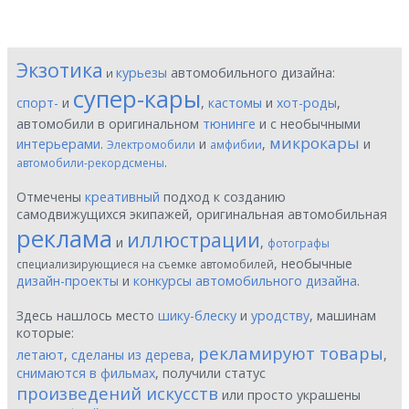
Экзотика
курьезы
автомобильного дизайна:
и
супер-кары
спорт-
и
,
кастомы
и
хот-роды
,
автомобили в оригинальном
тюнинге
и с необычными
микрокары
интерьерами
.
и
,
и
Электромобили
амфибии
.
автомобили-рекордсмены
Отмечены
креативный
подход к созданию
самодвижущихся экипажей, оригинальная автомобильная
реклама
иллюстрации
и
,
фотографы
, необычные
специализирующиеся на съемке автомобилей
дизайн-проекты
и
конкурсы автомобильного дизайна
.
Здесь нашлось место
шику-блеску
и
уродству
, машинам
которые:
рекламируют товары
летают
,
сделаны из дерева
,
,
снимаются в фильмах
, получили статус
произведений искусств
или просто украшены