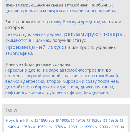
, необычные
специализирующиеся на съемке автомобилей
дизайн-проекты
и
конкурсы автомобильного дизайна
.
Здесь нашлось место
шику-блеску
и
уродству
, машинам
которые:
рекламируют товары
летают
,
сделаны из дерева
,
,
снимаются в фильмах
, получили статус
произведений искусств
или просто украшены
аэрографией
.
Данные образцы были созданы:
нереально давно
,
на заре автомобилестроения
, во
времена -
первой мировой
,
классических автомобилей
,
великой депрессии
,
второй мировой и сразу после неё
,
детройтского барокко и аэростиля
,
движения хиппи
,
нефтяного кризиса
,
рубленных форм
,
биодизайна
.
Теги
Floyd Brink
.ru
1880-90s
1900s
1910s
1920s
1930s
5
32
15
30
72
136
93
1940s
1950s
1960s
1970s
1980s
1990s
2000
2001
45
70
75
49
27
51
7
14