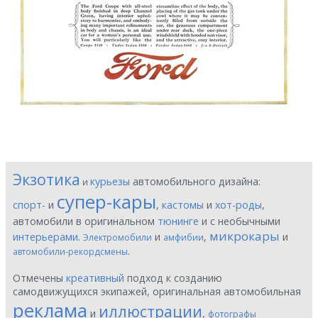
Экзотика
курьезы
автомобильного дизайна:
и
супер-кары
спорт-
и
,
кастомы
и
хот-роды
,
автомобили в оригинальном
тюнинге
и с необычными
микрокары
интерьерами
.
и
,
и
Электромобили
амфибии
.
автомобили-рекордсмены
Отмечены
креативный
подход к созданию
самодвижущихся экипажей, оригинальная автомобильная
реклама
иллюстрации
и
,
фотографы