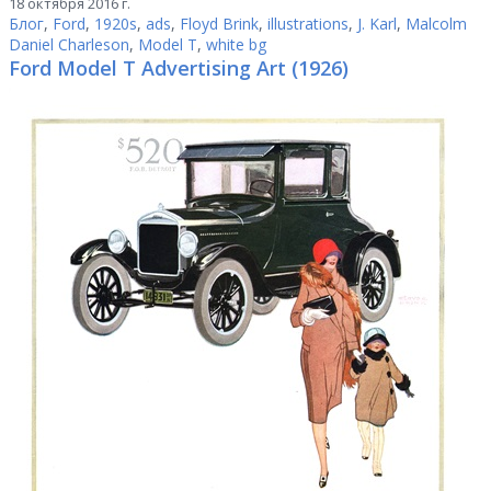
18 октября 2016 г.
Блог
,
Ford
,
1920s
,
ads
,
Floyd Brink
,
illustrations
,
J. Karl
,
Malcolm
Daniel Charleson
,
Model T
,
white bg
Ford Model T Advertising Art (1926)