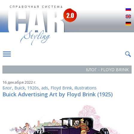
Р
E
D
БЛОГ - FLOYD BRINK
16 декабря 2022 г.
Блог
,
Buick
,
1920s
,
ads
,
Floyd Brink
,
illustrations
Buick Advertising Art by Floyd Brink (1925)