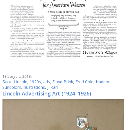
18 августа 2018 г.
Блог
,
Lincoln
,
1920s
,
ads
,
Floyd Brink
,
Fred Cole
,
Haddon
Sundblom
,
illustrations
,
J. Karl
Lincoln Advertising Art (1924–1926)