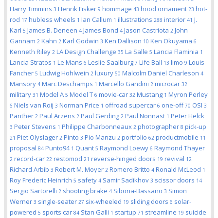
Harry Timmins
Henrik Fisker
hommage
hood ornament
hot-
3
9
43
23
rod
hubless wheels
Ian Callum
illustrations
interior
J.
17
1
1
288
41
Karl
James B. Deneen
James Bond
Jason Castriota
John
5
4
4
2
Gannam
Kahn
Karl Godwin
Ken Dallison
Ken Okuyama
2
2
3
10
6
Kenneth Riley
LA Design Challenge
La Salle
Lancia Flaminia
2
35
5
1
Lancia Stratos
Le Mans
Leslie Saalburg
Life Ball
limo
Louis
1
6
7
13
9
Fancher
Ludwig Hohlwein
luxury
Malcolm Daniel Charleson
5
2
50
4
Mansory
Marc Deschamps
Marcello Gandini
microcar
4
1
2
32
military
Model A
Model T
movie-car
Mustang
Myron Perley
31
5
6
32
1
Niels van Roij
Norman Price
offroad supercar
one-off
OSI
6
3
1
6
70
3
Panther
Paul Arzens
Paul Gerding
Paul Nonnast
Peter Helck
2
2
2
1
Peter Stevens
Philippe Charbonneaux
photographer
pick-up
3
1
2
8
Piet Olyslager
Pinto
Pio Manzu
portfolio
productmobile
21
2
3
2
62
11
proposal
Punto94
Quant
Raymond Loewy
Raymond Thayer
84
1
5
6
record-car
restomod
reverse-hinged doors
revival
2
22
21
19
12
Richard Arbib
Robert M. Moyer
Romero Britto
Ronald McLeod
3
2
4
1
Roy Frederic Heinrich
safety
Samir Sadikhov
scissor doors
5
4
3
14
Sergio Sartorelli
shooting brake
Sibona-Bassano
Simon
2
4
3
Werner
single-seater
six-wheeled
sliding doors
solar-
3
27
19
6
powered
sports car
Stan Galli
startup
streamline
suicide
5
84
1
71
19