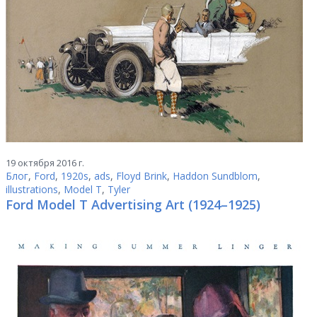
19 октября 2016 г.
Блог
,
Ford
,
1920s
,
ads
,
Floyd Brink
,
Haddon Sundblom
,
illustrations
,
Model T
,
Tyler
Ford Model T Advertising Art (1924–1925)