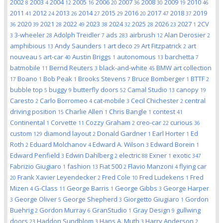
2002
2003
2004
2005
2006
2007
2008
2009
2010
8
4
12
16
20
36
30
19
46
2011
2012
2013
2014
2015
2016
2017
2018
2019
41
24
26
27
29
20
47
37
2020
2021
2022
2023
2024
2025
2026
2027
2CV
36
39
28
49
38
32
28
23
1
3-wheeler
Adolph Treidler
ads
airbrush
Alan Derosier
3
28
7
283
12
2
amphibious
Andy Saunders
art deco
Art Fitzpatrick
art
13
1
29
2
nouveau
art-car
Austin Briggs
autonomous
barchetta
5
40
1
13
7
batmobile
Bernd Reuters
black-and-white
BMW art collection
11
3
45
Boano
Bob Peak
Brooks Stevens
Bruce Bomberger
BTTF
17
1
1
7
1
2
bubble top
buggy
butterfly doors
Camal Studio
canopy
5
9
52
13
19
Caresto
Carlo Borromeo
cat-mobile
Cecil Chichester
central
2
4
3
2
driving position
Charlie Allen
Chris Bangle
contest
15
1
1
41
Continental
Corvette
Cozzy Graham
creo-car
curious
1
11
2
22
36
custom
diamond layout
Donald Gardner
Earl Horter
Ed
129
2
1
1
Roth
Eduard Molchanov
Edward A. Wilson
Edward Borein
2
4
3
1
Edward Penfield
Edwin Dahlberg
electric
Exner
exotic
3
2
88
1
347
Fabrizio Giugiaro
fashion
Fiat 500
Flavio Manzoni
flying car
1
13
2
4
Frank Xavier Leyendecker
Fred Cole
Fred Ludekens
Fred
20
2
10
1
Mizen
G-Class
George Barris
George Gibbs
George Harper
4
11
1
3
George Oliver
George Shepherd
Giorgetto Giugiaro
Gordon
3
5
3
1
Buehrig
Gordon Murray
GranStudio
Gray Design
gullwing
2
6
1
9
doors
Haddon Sundblom
Hans A. Muth
Harry Anderson
23
3
3
2