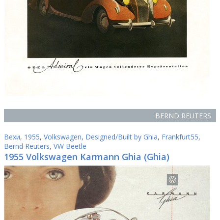
BERND REUTERS
Вехи
,
1955
,
Volkswagen
,
Designed/Built by Ghia
,
Frankfurt55
,
Bernd Reuters
,
VW Beetle
1955 Volkswagen Karmann Ghia (Ghia)