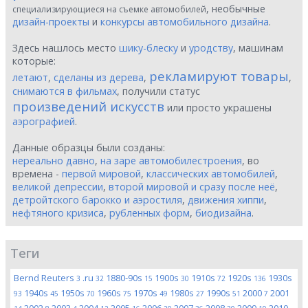
, необычные
специализирующиеся на съемке автомобилей
дизайн-проекты
и
конкурсы автомобильного дизайна
.
Здесь нашлось место
шику-блеску
и
уродству
, машинам
которые:
рекламируют товары
летают
,
сделаны из дерева
,
,
снимаются в фильмах
, получили статус
произведений искусств
или просто украшены
аэрографией
.
Данные образцы были созданы:
нереально давно
,
на заре автомобилестроения
, во
времена -
первой мировой
,
классических автомобилей
,
великой депрессии
,
второй мировой и сразу после неё
,
детройтского барокко и аэростиля
,
движения хиппи
,
нефтяного кризиса
,
рубленных форм
,
биодизайна
.
Теги
Bernd Reuters
.ru
1880-90s
1900s
1910s
1920s
1930s
3
32
15
30
72
136
1940s
1950s
1960s
1970s
1980s
1990s
2000
2001
93
45
70
75
49
27
51
7