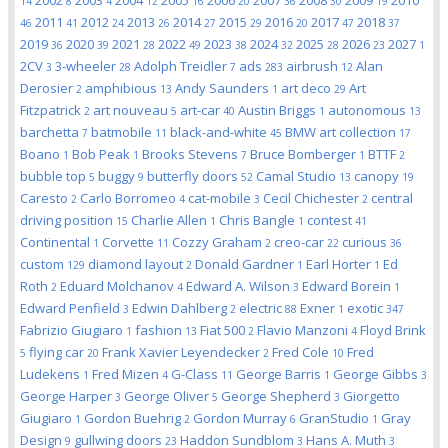
2002
2003
2004
2005
2006
2007
2008
2009
2010
14
8
4
12
16
20
36
30
19
2011
2012
2013
2014
2015
2016
2017
2018
46
41
24
26
27
29
20
47
37
2019
2020
2021
2022
2023
2024
2025
2026
2027
36
39
28
49
38
32
28
23
1
2CV
3-wheeler
Adolph Treidler
ads
airbrush
Alan
3
28
7
283
12
Derosier
amphibious
Andy Saunders
art deco
Art
2
13
1
29
Fitzpatrick
art nouveau
art-car
Austin Briggs
autonomous
2
5
40
1
13
barchetta
batmobile
black-and-white
BMW art collection
7
11
45
17
Boano
Bob Peak
Brooks Stevens
Bruce Bomberger
BTTF
1
1
7
1
2
bubble top
buggy
butterfly doors
Camal Studio
canopy
5
9
52
13
19
Caresto
Carlo Borromeo
cat-mobile
Cecil Chichester
central
2
4
3
2
driving position
Charlie Allen
Chris Bangle
contest
15
1
1
41
Continental
Corvette
Cozzy Graham
creo-car
curious
1
11
2
22
36
custom
diamond layout
Donald Gardner
Earl Horter
Ed
129
2
1
1
Roth
Eduard Molchanov
Edward A. Wilson
Edward Borein
2
4
3
1
Edward Penfield
Edwin Dahlberg
electric
Exner
exotic
3
2
88
1
347
Fabrizio Giugiaro
fashion
Fiat 500
Flavio Manzoni
Floyd Brink
1
13
2
4
flying car
Frank Xavier Leyendecker
Fred Cole
Fred
5
20
2
10
Ludekens
Fred Mizen
G-Class
George Barris
George Gibbs
1
4
11
1
3
George Harper
George Oliver
George Shepherd
Giorgetto
3
5
3
Giugiaro
Gordon Buehrig
Gordon Murray
GranStudio
Gray
1
2
6
1
Design
gullwing doors
Haddon Sundblom
Hans A. Muth
9
23
3
3