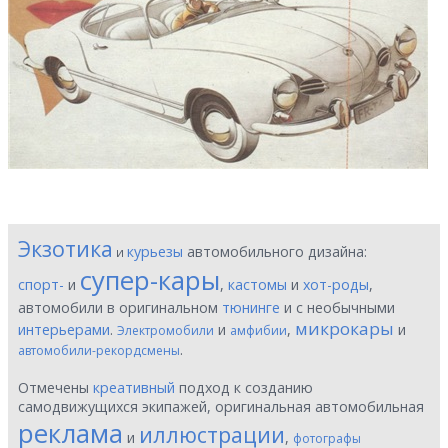
Экзотика
курьезы
автомобильного дизайна:
и
супер-кары
спорт-
и
,
кастомы
и
хот-роды
,
автомобили в оригинальном
тюнинге
и с необычными
микрокары
интерьерами
.
и
,
и
Электромобили
амфибии
.
автомобили-рекордсмены
Отмечены
креативный
подход к созданию
самодвижущихся экипажей, оригинальная автомобильная
реклама
иллюстрации
и
,
фотографы