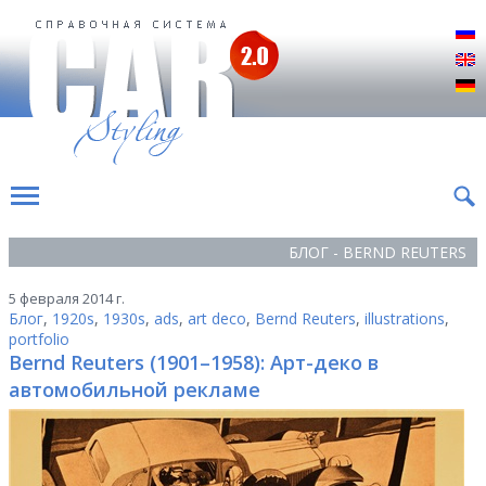
Р
E
D
БЛОГ - BERND REUTERS
5 февраля 2014 г.
Блог
,
1920s
,
1930s
,
ads
,
art deco
,
Bernd Reuters
,
illustrations
,
portfolio
Bernd Reuters (1901–1958): Арт-деко в
автомобильной рекламе