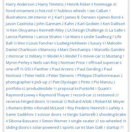
Harry Anderson
Harry Timmins
Henrik Fisker
hommage
2
3
9
43
hood ornament
hot-rod
hubless wheels
Ian Callum
23
17
1
1
illustrations
interior
J. Karl
James B. Deneen
James Bond
288
41
5
4
4
Jason Castriota
John Gannam
Kahn
Karl Godwin
Ken Dallison
2
2
2
3
Ken Okuyama
Kenneth Riley
LA Design Challenge
La Salle
10
6
2
35
5
Lancia Flaminia
Lancia Stratos
Le Mans
Leslie Saalburg
Life
1
1
6
7
Ball
limo
Louis Fancher
Ludwig Hohlwein
luxury
Malcolm
13
9
5
2
51
Daniel Charleson
Mansory
Marc Deschamps
Marcello Gandini
4
4
1
microcar
military
Model A
Model T
movie-car
Mustang
2
32
31
5
6
32
1
Myron Perley
Niels van Roij
Norman Price
offroad supercar
6
3
1
6
one-off
OSI
Panther
Paul Arzens
Paul Gerding
Paul
70
3
2
2
2
Nonnast
Peter Helck
Peter Stevens
Philippe Charbonneaux
1
3
1
2
photographer
pick-up
Piet Olyslager
Pinto
Pio Manzu
8
21
2
3
2
portfolio
productmobile
proposal
Punto94
Quant
62
11
84
1
5
Raymond Loewy
Raymond Thayer
record-car
restomod
6
2
22
21
reverse-hinged doors
revival
Richard Arbib
Robert M. Moyer
19
12
3
Romero Britto
Ronald McLeod
Roy Frederic Heinrich
safety
2
4
1
5
4
Samir Sadikhov
scissor doors
Sergio Sartorelli
shooting brake
3
14
2
Sibona-Bassano
Simon Werner
single-seater
six-wheeled
4
3
3
27
19
sliding doors
solar-powered
sports car
Stan Galli
startup
6
5
84
1
71