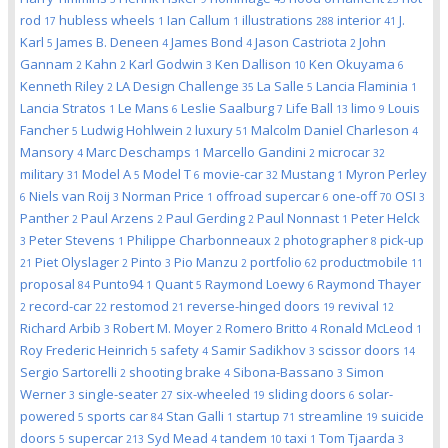
rod
hubless wheels
Ian Callum
illustrations
interior
J.
17
1
1
288
41
Karl
James B. Deneen
James Bond
Jason Castriota
John
5
4
4
2
Gannam
Kahn
Karl Godwin
Ken Dallison
Ken Okuyama
2
2
3
10
6
Kenneth Riley
LA Design Challenge
La Salle
Lancia Flaminia
2
35
5
1
Lancia Stratos
Le Mans
Leslie Saalburg
Life Ball
limo
Louis
1
6
7
13
9
Fancher
Ludwig Hohlwein
luxury
Malcolm Daniel Charleson
5
2
51
4
Mansory
Marc Deschamps
Marcello Gandini
microcar
4
1
2
32
military
Model A
Model T
movie-car
Mustang
Myron Perley
31
5
6
32
1
Niels van Roij
Norman Price
offroad supercar
one-off
OSI
6
3
1
6
70
3
Panther
Paul Arzens
Paul Gerding
Paul Nonnast
Peter Helck
2
2
2
1
Peter Stevens
Philippe Charbonneaux
photographer
pick-up
3
1
2
8
Piet Olyslager
Pinto
Pio Manzu
portfolio
productmobile
21
2
3
2
62
11
proposal
Punto94
Quant
Raymond Loewy
Raymond Thayer
84
1
5
6
record-car
restomod
reverse-hinged doors
revival
2
22
21
19
12
Richard Arbib
Robert M. Moyer
Romero Britto
Ronald McLeod
3
2
4
1
Roy Frederic Heinrich
safety
Samir Sadikhov
scissor doors
5
4
3
14
Sergio Sartorelli
shooting brake
Sibona-Bassano
Simon
2
4
3
Werner
single-seater
six-wheeled
sliding doors
solar-
3
27
19
6
powered
sports car
Stan Galli
startup
streamline
suicide
5
84
1
71
19
doors
supercar
Syd Mead
tandem
taxi
Tom Tjaarda
5
213
4
10
1
3