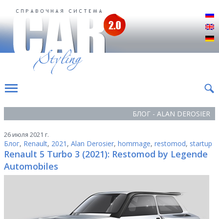
Р
E
D
БЛОГ - ALAN DEROSIER
26 июля 2021 г.
Блог
,
Renault
,
2021
,
Alan Derosier
,
hommage
,
restomod
,
startup
Renault 5 Turbo 3 (2021): Restomod by Legende
Automobiles