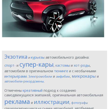
Экзотика
курьезы
автомобильного дизайна:
и
супер-кары
спорт-
и
,
кастомы
и
хот-роды
,
автомобили в оригинальном
тюнинге
и с необычными
микрокары
интерьерами
.
и
,
и
Электромобили
амфибии
.
автомобили-рекордсмены
Отмечены
креативный
подход к созданию
самодвижущихся экипажей, оригинальная автомобильная
реклама
иллюстрации
и
,
фотографы
, необычные
специализирующиеся на съемке автомобилей