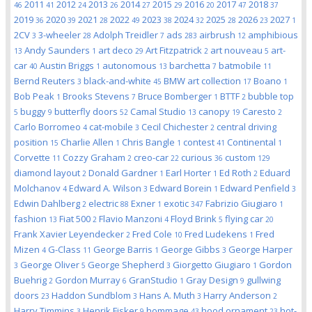
2011
2012
2013
2014
2015
2016
2017
2018
46
41
24
26
27
29
20
47
37
2019
2020
2021
2022
2023
2024
2025
2026
2027
36
39
28
49
38
32
28
23
1
2CV
3-wheeler
Adolph Treidler
ads
airbrush
amphibious
3
28
7
283
12
Andy Saunders
art deco
Art Fitzpatrick
art nouveau
art-
13
1
29
2
5
car
Austin Briggs
autonomous
barchetta
batmobile
40
1
13
7
11
Bernd Reuters
black-and-white
BMW art collection
Boano
3
45
17
1
Bob Peak
Brooks Stevens
Bruce Bomberger
BTTF
bubble top
1
7
1
2
buggy
butterfly doors
Camal Studio
canopy
Caresto
5
9
52
13
19
2
Carlo Borromeo
cat-mobile
Cecil Chichester
central driving
4
3
2
position
Charlie Allen
Chris Bangle
contest
Continental
15
1
1
41
1
Corvette
Cozzy Graham
creo-car
curious
custom
11
2
22
36
129
diamond layout
Donald Gardner
Earl Horter
Ed Roth
Eduard
2
1
1
2
Molchanov
Edward A. Wilson
Edward Borein
Edward Penfield
4
3
1
3
Edwin Dahlberg
electric
Exner
exotic
Fabrizio Giugiaro
2
88
1
347
1
fashion
Fiat 500
Flavio Manzoni
Floyd Brink
flying car
13
2
4
5
20
Frank Xavier Leyendecker
Fred Cole
Fred Ludekens
Fred
2
10
1
Mizen
G-Class
George Barris
George Gibbs
George Harper
4
11
1
3
George Oliver
George Shepherd
Giorgetto Giugiaro
Gordon
3
5
3
1
Buehrig
Gordon Murray
GranStudio
Gray Design
gullwing
2
6
1
9
doors
Haddon Sundblom
Hans A. Muth
Harry Anderson
23
3
3
2
Harry Timmins
Henrik Fisker
hommage
hood ornament
hot-
3
9
43
23