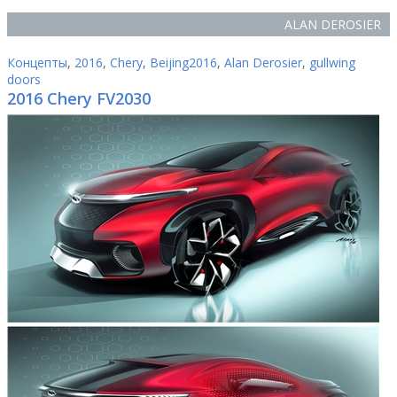
ALAN DEROSIER
Концепты
,
2016
,
Chery
,
Beijing2016
,
Alan Derosier
,
gullwing
doors
2016 Chery FV2030