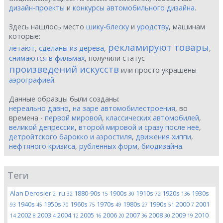
дизайн-проекты
и
конкурсы автомобильного дизайна
.
Здесь нашлось место
шику-блеску
и
уродству
, машинам
которые:
рекламируют товары
летают
,
сделаны из дерева
,
,
снимаются в фильмах
, получили статус
произведений искусств
или просто украшены
аэрографией
.
Данные образцы были созданы:
нереально давно
,
на заре автомобилестроения
, во
времена -
первой мировой
,
классических автомобилей
,
великой депрессии
,
второй мировой и сразу после неё
,
детройтского барокко и аэростиля
,
движения хиппи
,
нефтяного кризиса
,
рубленных форм
,
биодизайна
.
Теги
Alan Derosier
.ru
1880-90s
1900s
1910s
1920s
1930s
2
32
15
30
72
136
1940s
1950s
1960s
1970s
1980s
1990s
2000
2001
93
45
70
75
49
27
51
7
2002
2003
2004
2005
2006
2007
2008
2009
2010
14
8
4
12
16
20
36
30
19