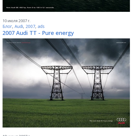
10 июля 2007 г.
Блог
,
Audi
,
2007
,
ads
2007 Audi TT - Pure energy