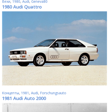
Вехи
,
1980
,
Audi
,
Geneva80
1980 Audi Quattro
Концепты
,
1981
,
Audi
,
Forschungsauto
1981 Audi Auto 2000