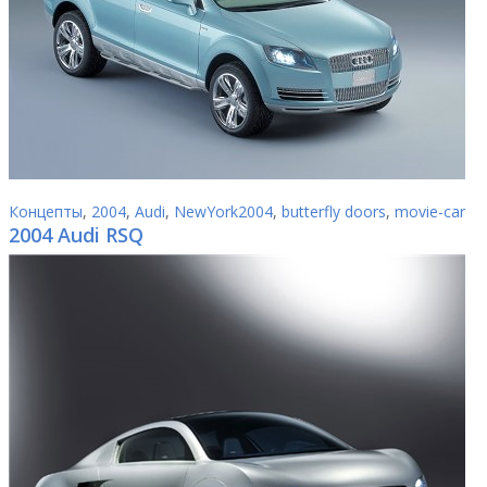
Концепты
,
2004
,
Audi
,
NewYork2004
,
butterfly doors
,
movie-car
2004 Audi RSQ