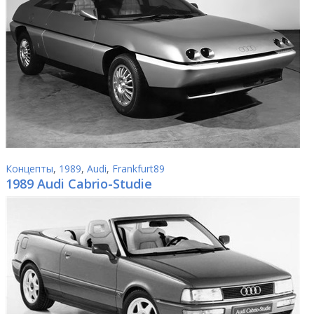
Концепты
,
1989
,
Audi
,
Frankfurt89
1989 Audi Cabrio-Studie