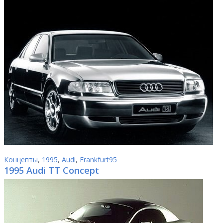
Концепты
,
1995
,
Audi
,
Frankfurt95
1995 Audi TT Concept