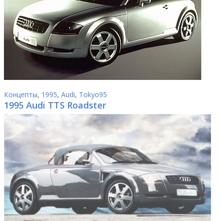
Концепты
,
1995
,
Audi
,
Tokyo95
1995 Audi TTS Roadster