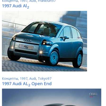
Концепты
,
1997
,
Audi
,
Frankfurt97
1997 Audi Al
2
Концепты
,
1997
,
Audi
,
Tokyo97
1997 Audi AL
Open End
2