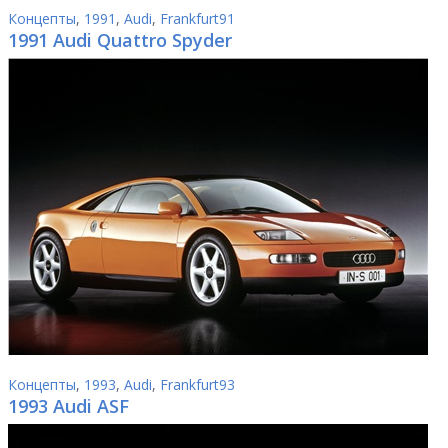
Концепты
,
1991
,
Audi
,
Frankfurt91
1991 Audi Quattro Spyder
Концепты
,
1993
,
Audi
,
Frankfurt93
1993 Audi ASF