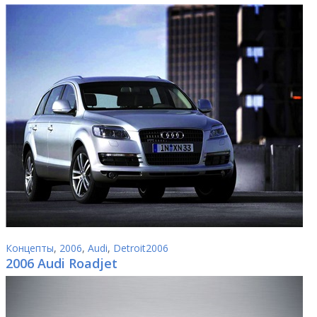
Концепты
,
2006
,
Audi
,
Detroit2006
2006 Audi Roadjet