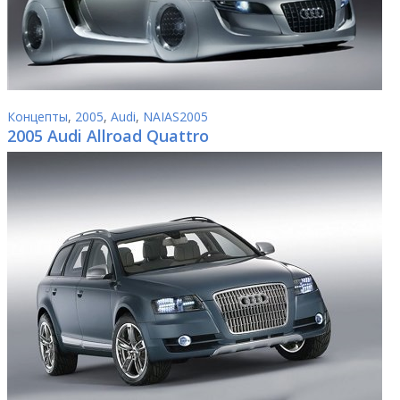
Концепты
,
2005
,
Audi
,
NAIAS2005
2005 Audi Allroad Quattro