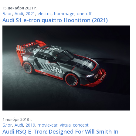
15 декабря 2021 г.
Блог
,
Audi
,
2021
,
electric
,
hommage
,
one-off
Audi S1 e-tron quattro Hoonitron (2021)
1 ноября 2018 г.
Блог
,
Audi
,
2019
,
movie-car
,
virtual concept
Audi RSQ E-Tron: Designed For Will Smith In