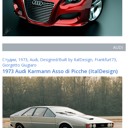
AUDI
Студии
,
1973
,
Audi
,
Designed/Built by ItalDesign
,
Frankfurt73
,
Giorgetto Giugiaro
1973 Audi Karmann Asso di Picche (ItalDesign)