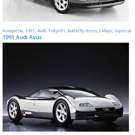
Концепты
,
1991
,
Audi
,
Tokyo91
,
butterfly doors
,
J Mays
,
supercar
1991 Audi Avus