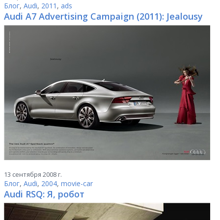
Блог
,
Audi
,
2011
,
ads
Audi A7 Advertising Campaign (2011): Jealousy
13 сентября 2008 г.
Блог
,
Audi
,
2004
,
movie-car
Audi RSQ: Я, робот