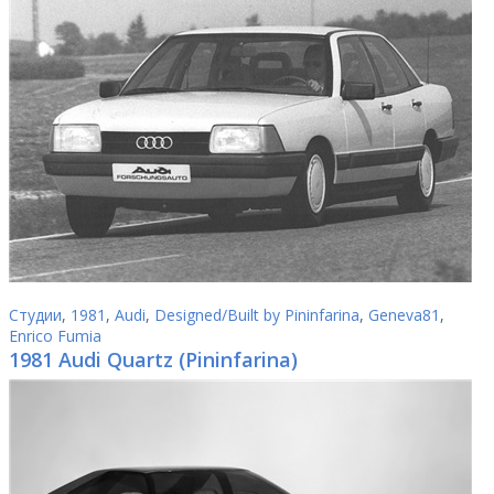
Студии
,
1981
,
Audi
,
Designed/Built by Pininfarina
,
Geneva81
,
Enrico Fumia
1981 Audi Quartz (Pininfarina)