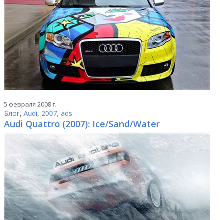
5 февраля 2008 г.
Блог
,
Audi
,
2007
,
ads
Audi Quattro (2007): Ice/Sand/Water