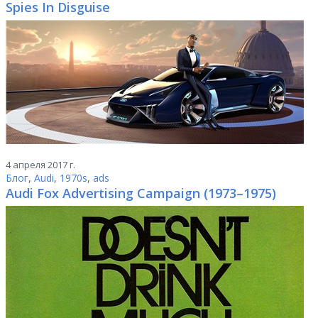
Spies In Disguise
4 апреля 2017 г.
Блог
,
Audi
,
1970s
,
ads
Audi Fox Advertising Campaign (1973–1975)