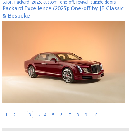
Блог
,
Packard
,
2025
,
custom
,
one-off
,
revival
,
suicide doors
Packard Excellence (2025): One-off by JB Classic
& Bespoke
1
2
←
3
→
4
5
6
7
8
9
10
...