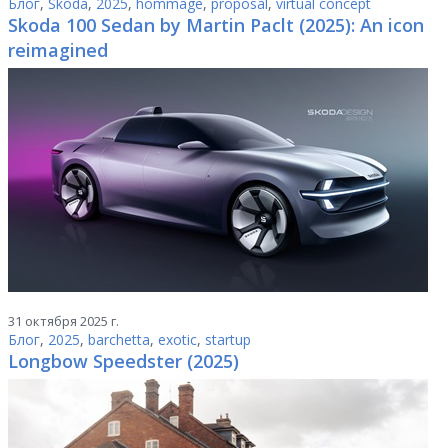
Блог
,
Skoda
,
2025
,
hommage
,
proposal
,
virtual concept
Skoda 100 Sedan by Martin Paclt (2025): An icon
reimagined
31 октября 2025 г.
Блог
,
2025
,
barchetta
,
exotic
,
startup
Longbow Speedster (2025)