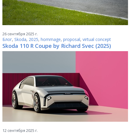
26 сентября 2025 г.
Блог
,
Skoda
,
2025
,
hommage
,
proposal
,
virtual concept
Skoda 110 R Coupe by Richard Svec (2025)
12 сентября 2025 г.