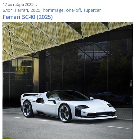
17 октября 2025 г.
Блог
,
Ferrari
,
2025
,
hommage
,
one-off
,
supercar
Ferrari SC40 (2025)