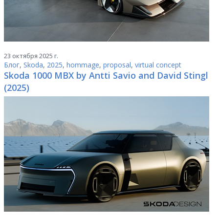
23 октября 2025 г.
Блог
,
Skoda
,
2025
,
hommage
,
proposal
,
virtual concept
Skoda 1000 MBX by Antti Savio and David Stingl
(2025)