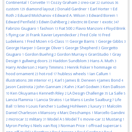
Continental
Corvette
Cozzy Graham
creo-car
curious
1
11
2
22
36
custom
diamond layout
Donald Gardner
Earl Horter
Ed
129
2
1
1
Roth
Eduard Molchanov
Edward A. Wilson
Edward Borein
2
4
3
1
Edward Penfield
Edwin Dahlberg
electric
Exner
exotic
3
2
88
1
347
Fabrizio Giugiaro
fashion
Fiat 500
Flavio Manzoni
Floyd Brink
1
13
2
4
flying car
Frank Xavier Leyendecker
Fred Cole
Fred
5
20
2
10
Ludekens
Fred Mizen
G-Class
George Barris
George Gibbs
1
4
11
1
3
George Harper
George Oliver
George Shepherd
Giorgetto
3
5
3
Giugiaro
Gordon Buehrig
Gordon Murray
GranStudio
Gray
1
2
6
1
Design
gullwing doors
Haddon Sundblom
Hans A. Muth
9
23
3
3
Harry Anderson
Harry Timmins
Henrik Fisker
hommage
2
3
9
43
hood ornament
hot-rod
hubless wheels
Ian Callum
23
17
1
1
illustrations
interior
J. Karl
James B. Deneen
James Bond
288
41
5
4
4
Jason Castriota
John Gannam
Kahn
Karl Godwin
Ken Dallison
2
2
2
3
Ken Okuyama
Kenneth Riley
LA Design Challenge
La Salle
10
6
2
35
5
Lancia Flaminia
Lancia Stratos
Le Mans
Leslie Saalburg
Life
1
1
6
7
Ball
limo
Louis Fancher
Ludwig Hohlwein
luxury
Malcolm
13
9
5
2
51
Daniel Charleson
Mansory
Marc Deschamps
Marcello Gandini
4
4
1
microcar
military
Model A
Model T
movie-car
Mustang
2
32
31
5
6
32
1
Myron Perley
Niels van Roij
Norman Price
offroad supercar
6
3
1
6