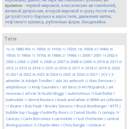
времена -
первой мировой
,
классических автомобилей
,
великой депрессии
,
второй мировой и сразу после неё
,
детройтского барокко и аэростиля
,
движения хиппи
,
нефтяного кризиса
,
рубленных форм
,
биодизайна
.
Теги
.ru
1880-90s
1900s
1910s
1920s
1930s
1940s
32
15
30
72
136
93
45
1950s
1960s
1970s
1980s
1990s
2000
2001
2002
70
75
49
27
51
7
14
8
2003
2004
2005
2006
2007
2008
2009
2010
2011
4
12
16
20
36
30
19
46
41
2012
2013
2014
2015
2016
2017
2018
2019
2020
24
26
27
29
20
47
37
36
2021
2022
2023
2024
2025
2026
2027
2CV
3-
39
28
49
38
32
28
23
1
3
wheeler
Adolph Treidler
ads
airbrush
Alan Derosier
28
7
283
12
2
amphibious
Andy Saunders
art deco
Art Fitzpatrick
art
13
1
29
2
nouveau
art-car
Austin Briggs
autonomous
barchetta
5
40
1
13
7
batmobile
Bernd Reuters
black-and-white
BMW art collection
11
3
45
Boano
Bob Peak
Brooks Stevens
Bruce Bomberger
BTTF
17
1
1
7
1
2
bubble top
buggy
butterfly doors
Camal Studio
canopy
5
9
52
13
19
Caresto
Carlo Borromeo
cat-mobile
Cecil Chichester
central
2
4
3
2
driving position
Charlie Allen
Chris Bangle
contest
15
1
1
41