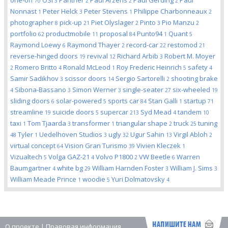
one-off
OSI
Panther
Paul Arzens
Paul Gerding
Paul
70
3
2
2
2
Nonnast
Peter Helck
Peter Stevens
Philippe Charbonneaux
1
3
1
2
photographer
pick-up
Piet Olyslager
Pinto
Pio Manzu
8
21
2
3
2
portfolio
productmobile
proposal
Punto94
Quant
62
11
84
1
5
Raymond Loewy
Raymond Thayer
record-car
restomod
6
2
22
21
reverse-hinged doors
revival
Richard Arbib
Robert M. Moyer
19
12
3
Romero Britto
Ronald McLeod
Roy Frederic Heinrich
safety
2
4
1
5
4
Samir Sadikhov
scissor doors
Sergio Sartorelli
shooting brake
3
14
2
Sibona-Bassano
Simon Werner
single-seater
six-wheeled
4
3
3
27
19
sliding doors
solar-powered
sports car
Stan Galli
startup
6
5
84
1
71
streamline
suicide doors
supercar
Syd Mead
tandem
19
5
213
4
10
taxi
Tom Tjaarda
transformer
triangular shape
truck
tuning
1
3
1
2
25
Tyler
Uedelhoven Studios
ugly
Ugur Sahin
Virgil Abloh
48
1
3
32
13
2
virtual concept
Vision Gran Turismo
Vivien Kleczek
64
39
1
Vizualtech
Volga GAZ-21
Volvo P1800
VW Beetle
Warren
5
4
2
6
Baumgartner
white bg
William Harnden Foster
William J. Sims
4
29
3
3
William Meade Prince
woodie
Yuri Dolmatovsky
1
5
4
О проекте
|
Правовая информация