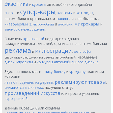
Экзотика
курьезы
автомобильного дизайна:
и
супер-кары
спорт-
и
,
кастомы
и
хот-роды
,
автомобили в оригинальном
тюнинге
и с необычными
микрокары
интерьерами
.
и
,
и
Электромобили
амфибии
.
автомобили-рекордсмены
Отмечены
креативный
подход к созданию
самодвижущихся экипажей, оригинальная автомобильная
реклама
иллюстрации
и
,
фотографы
, необычные
специализирующиеся на съемке автомобилей
дизайн-проекты
и
конкурсы автомобильного дизайна
.
Здесь нашлось место
шику-блеску
и
уродству
, машинам
которые:
рекламируют товары
летают
,
сделаны из дерева
,
,
снимаются в фильмах
, получили статус
произведений искусств
или просто украшены
аэрографией
.
Данные образцы были созданы:
нереально давно
,
на заре автомобилестроения
, во