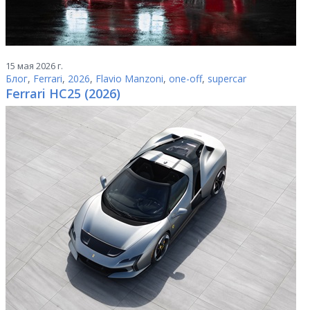
15 мая 2026 г.
Блог
,
Ferrari
,
2026
,
Flavio Manzoni
,
one-off
,
supercar
Ferrari HC25 (2026)