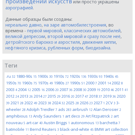
произведений искусств
или просто украшены
аэрографией
.
Данные образцы были созданы:
нереально давно
,
на заре автомобилестроения
, во
времена -
первой мировой
,
классических автомобилей
,
великой депрессии
,
второй мировой и сразу после неё
,
детройтского барокко и аэростиля
,
движения хиппи
,
нефтяного кризиса
,
рубленных форм
,
биодизайна
.
Теги
.ru
1880-90s
1900s
1910s
1920s
1930s
1940s
32
15
30
72
136
93
45
1950s
1960s
1970s
1980s
1990s
2000
2001
2002
70
75
49
27
51
7
14
8
2003
2004
2005
2006
2007
2008
2009
2010
2011
4
12
16
20
36
30
19
46
41
2012
2013
2014
2015
2016
2017
2018
2019
2020
24
26
27
29
20
47
37
36
2021
2022
2023
2024
2025
2026
2027
2CV
3-
39
28
49
38
32
28
23
1
3
wheeler
Adolph Treidler
ads
airbrush
Alan Derosier
28
7
283
12
2
amphibious
Andy Saunders
art deco
Art Fitzpatrick
art
13
1
29
2
nouveau
art-car
Austin Briggs
autonomous
barchetta
5
40
1
13
7
batmobile
Bernd Reuters
black-and-white
BMW art collection
11
3
45