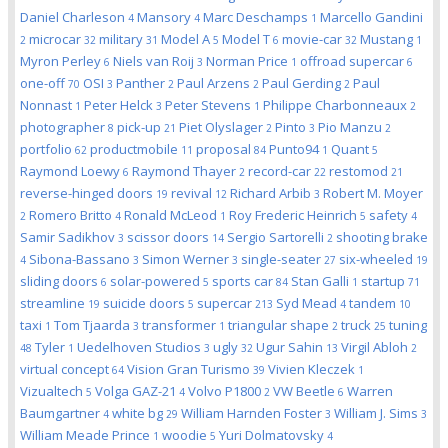
Daniel Charleson
Mansory
Marc Deschamps
Marcello Gandini
4
4
1
microcar
military
Model A
Model T
movie-car
Mustang
2
32
31
5
6
32
1
Myron Perley
Niels van Roij
Norman Price
offroad supercar
6
3
1
6
one-off
OSI
Panther
Paul Arzens
Paul Gerding
Paul
70
3
2
2
2
Nonnast
Peter Helck
Peter Stevens
Philippe Charbonneaux
1
3
1
2
photographer
pick-up
Piet Olyslager
Pinto
Pio Manzu
8
21
2
3
2
portfolio
productmobile
proposal
Punto94
Quant
62
11
84
1
5
Raymond Loewy
Raymond Thayer
record-car
restomod
6
2
22
21
reverse-hinged doors
revival
Richard Arbib
Robert M. Moyer
19
12
3
Romero Britto
Ronald McLeod
Roy Frederic Heinrich
safety
2
4
1
5
4
Samir Sadikhov
scissor doors
Sergio Sartorelli
shooting brake
3
14
2
Sibona-Bassano
Simon Werner
single-seater
six-wheeled
4
3
3
27
19
sliding doors
solar-powered
sports car
Stan Galli
startup
6
5
84
1
71
streamline
suicide doors
supercar
Syd Mead
tandem
19
5
213
4
10
taxi
Tom Tjaarda
transformer
triangular shape
truck
tuning
1
3
1
2
25
Tyler
Uedelhoven Studios
ugly
Ugur Sahin
Virgil Abloh
48
1
3
32
13
2
virtual concept
Vision Gran Turismo
Vivien Kleczek
64
39
1
Vizualtech
Volga GAZ-21
Volvo P1800
VW Beetle
Warren
5
4
2
6
Baumgartner
white bg
William Harnden Foster
William J. Sims
4
29
3
3
William Meade Prince
woodie
Yuri Dolmatovsky
1
5
4