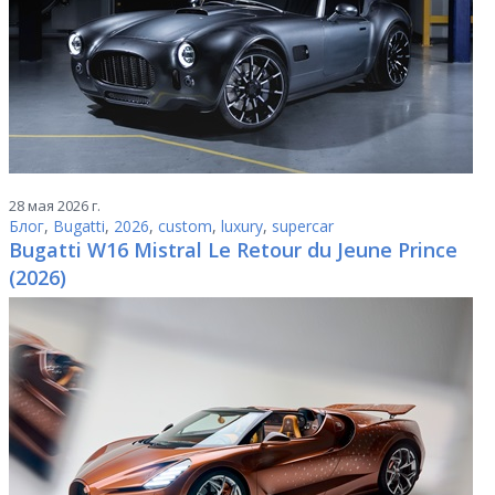
28 мая 2026 г.
Блог
,
Bugatti
,
2026
,
custom
,
luxury
,
supercar
Bugatti W16 Mistral Le Retour du Jeune Prince
(2026)