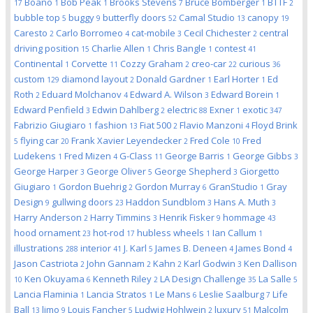
Boano
Bob Peak
Brooks Stevens
Bruce Bomberger
BTTF
17
1
1
7
1
2
bubble top
buggy
butterfly doors
Camal Studio
canopy
5
9
52
13
19
Caresto
Carlo Borromeo
cat-mobile
Cecil Chichester
central
2
4
3
2
driving position
Charlie Allen
Chris Bangle
contest
15
1
1
41
Continental
Corvette
Cozzy Graham
creo-car
curious
1
11
2
22
36
custom
diamond layout
Donald Gardner
Earl Horter
Ed
129
2
1
1
Roth
Eduard Molchanov
Edward A. Wilson
Edward Borein
2
4
3
1
Edward Penfield
Edwin Dahlberg
electric
Exner
exotic
3
2
88
1
347
Fabrizio Giugiaro
fashion
Fiat 500
Flavio Manzoni
Floyd Brink
1
13
2
4
flying car
Frank Xavier Leyendecker
Fred Cole
Fred
5
20
2
10
Ludekens
Fred Mizen
G-Class
George Barris
George Gibbs
1
4
11
1
3
George Harper
George Oliver
George Shepherd
Giorgetto
3
5
3
Giugiaro
Gordon Buehrig
Gordon Murray
GranStudio
Gray
1
2
6
1
Design
gullwing doors
Haddon Sundblom
Hans A. Muth
9
23
3
3
Harry Anderson
Harry Timmins
Henrik Fisker
hommage
2
3
9
43
hood ornament
hot-rod
hubless wheels
Ian Callum
23
17
1
1
illustrations
interior
J. Karl
James B. Deneen
James Bond
288
41
5
4
4
Jason Castriota
John Gannam
Kahn
Karl Godwin
Ken Dallison
2
2
2
3
Ken Okuyama
Kenneth Riley
LA Design Challenge
La Salle
10
6
2
35
5
Lancia Flaminia
Lancia Stratos
Le Mans
Leslie Saalburg
Life
1
1
6
7
Ball
limo
Louis Fancher
Ludwig Hohlwein
luxury
Malcolm
13
9
5
2
51