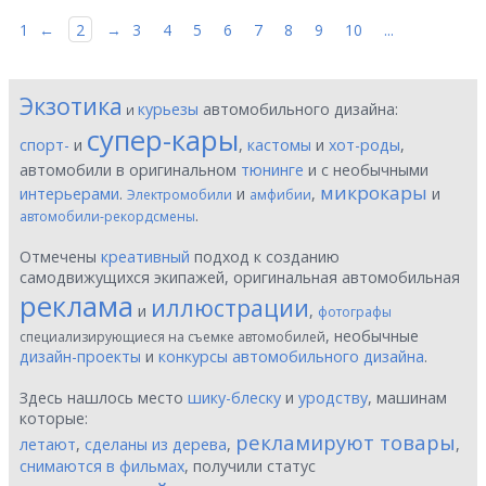
1
←
2
→
3
4
5
6
7
8
9
10
...
Экзотика
курьезы
автомобильного дизайна:
и
супер-кары
спорт-
и
,
кастомы
и
хот-роды
,
автомобили в оригинальном
тюнинге
и с необычными
микрокары
интерьерами
.
и
,
и
Электромобили
амфибии
.
автомобили-рекордсмены
Отмечены
креативный
подход к созданию
самодвижущихся экипажей, оригинальная автомобильная
реклама
иллюстрации
и
,
фотографы
, необычные
специализирующиеся на съемке автомобилей
дизайн-проекты
и
конкурсы автомобильного дизайна
.
Здесь нашлось место
шику-блеску
и
уродству
, машинам
которые:
рекламируют товары
летают
,
сделаны из дерева
,
,
снимаются в фильмах
, получили статус