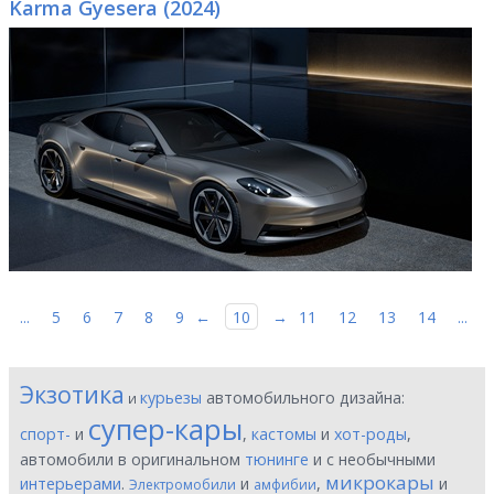
Karma Gyesera (2024)
...
5
6
7
8
9
←
10
→
11
12
13
14
...
Экзотика
курьезы
автомобильного дизайна:
и
супер-кары
спорт-
и
,
кастомы
и
хот-роды
,
автомобили в оригинальном
тюнинге
и с необычными
микрокары
интерьерами
.
и
,
и
Электромобили
амфибии