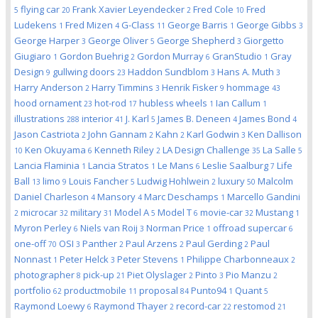
flying car
Frank Xavier Leyendecker
Fred Cole
Fred
5
20
2
10
Ludekens
Fred Mizen
G-Class
George Barris
George Gibbs
1
4
11
1
3
George Harper
George Oliver
George Shepherd
Giorgetto
3
5
3
Giugiaro
Gordon Buehrig
Gordon Murray
GranStudio
Gray
1
2
6
1
Design
gullwing doors
Haddon Sundblom
Hans A. Muth
9
23
3
3
Harry Anderson
Harry Timmins
Henrik Fisker
hommage
2
3
9
43
hood ornament
hot-rod
hubless wheels
Ian Callum
23
17
1
1
illustrations
interior
J. Karl
James B. Deneen
James Bond
288
41
5
4
4
Jason Castriota
John Gannam
Kahn
Karl Godwin
Ken Dallison
2
2
2
3
Ken Okuyama
Kenneth Riley
LA Design Challenge
La Salle
10
6
2
35
5
Lancia Flaminia
Lancia Stratos
Le Mans
Leslie Saalburg
Life
1
1
6
7
Ball
limo
Louis Fancher
Ludwig Hohlwein
luxury
Malcolm
13
9
5
2
50
Daniel Charleson
Mansory
Marc Deschamps
Marcello Gandini
4
4
1
microcar
military
Model A
Model T
movie-car
Mustang
2
32
31
5
6
32
1
Myron Perley
Niels van Roij
Norman Price
offroad supercar
6
3
1
6
one-off
OSI
Panther
Paul Arzens
Paul Gerding
Paul
70
3
2
2
2
Nonnast
Peter Helck
Peter Stevens
Philippe Charbonneaux
1
3
1
2
photographer
pick-up
Piet Olyslager
Pinto
Pio Manzu
8
21
2
3
2
portfolio
productmobile
proposal
Punto94
Quant
62
11
84
1
5
Raymond Loewy
Raymond Thayer
record-car
restomod
6
2
22
21