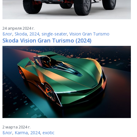
24 апреля 2024 г.
Блог
,
Skoda
,
2024
,
single-seater
,
Vision Gran Turismo
Skoda Vision Gran Turismo (2024)
2 марта 2024 г.
Блог
,
Karma
,
2024
,
exotic