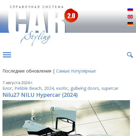
Р
E
D
Последние обновления |
Самые популярные
7 августа 2024 г.
Блог
,
Pebble Beach
,
2024
,
exotic
,
gullwing doors
,
supercar
Nilu27 NILU Hypercar (2024)