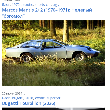
1 июля 2024 г.
Блог
,
1970s
,
exotic
,
sports car
,
ugly
Marcos Mantis 2+2 (1970–1971): Нелепый
“богомол”
20 июня 2024 г.
Блог
,
Bugatti
,
2026
,
exotic
,
supercar
Bugatti Tourbillon (2026)