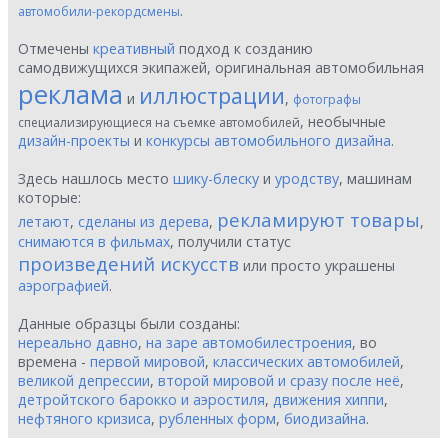
.
автомобили-рекордсмены
Отмечены
креативный
подход к созданию
самодвижущихся экипажей, оригинальная автомобильная
реклама
иллюстрации
и
,
фотографы
, необычные
специализирующиеся на съемке автомобилей
дизайн-проекты
и
конкурсы автомобильного дизайна
.
Здесь нашлось место
шику-блеску
и
уродству
, машинам
которые:
рекламируют товары
летают
,
сделаны из дерева
,
,
снимаются в фильмах
, получили статус
произведений искусств
или просто украшены
аэрографией
.
Данные образцы были созданы:
нереально давно
,
на заре автомобилестроения
, во
времена -
первой мировой
,
классических автомобилей
,
великой депрессии
,
второй мировой и сразу после неё
,
детройтского барокко и аэростиля
,
движения хиппи
,
нефтяного кризиса
,
рубленных форм
,
биодизайна
.