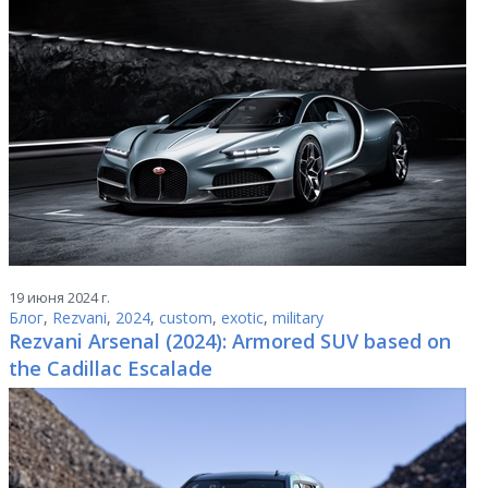
19 июня 2024 г.
Блог
,
Rezvani
,
2024
,
custom
,
exotic
,
military
Rezvani Arsenal (2024): Armored SUV based on
the Cadillac Escalade