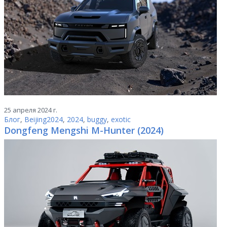
25 апреля 2024 г.
Блог
,
Beijing2024
,
2024
,
buggy
,
exotic
Dongfeng Mengshi M-Hunter (2024)