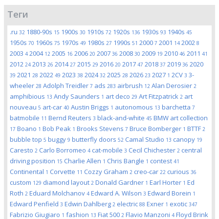
Теги
.ru
1880-90s
1900s
1910s
1920s
1930s
1940s
32
15
30
72
136
93
45
1950s
1960s
1970s
1980s
1990s
2000
2001
2002
70
75
49
27
51
7
14
8
2003
2004
2005
2006
2007
2008
2009
2010
2011
4
12
16
20
36
30
19
46
41
2012
2013
2014
2015
2016
2017
2018
2019
2020
24
26
27
29
20
47
37
36
2021
2022
2023
2024
2025
2026
2027
2CV
3-
39
28
49
38
32
28
23
1
3
wheeler
Adolph Treidler
ads
airbrush
Alan Derosier
28
7
283
12
2
amphibious
Andy Saunders
art deco
Art Fitzpatrick
art
13
1
29
2
nouveau
art-car
Austin Briggs
autonomous
barchetta
5
40
1
13
7
batmobile
Bernd Reuters
black-and-white
BMW art collection
11
3
45
Boano
Bob Peak
Brooks Stevens
Bruce Bomberger
BTTF
17
1
1
7
1
2
bubble top
buggy
butterfly doors
Camal Studio
canopy
5
9
52
13
19
Caresto
Carlo Borromeo
cat-mobile
Cecil Chichester
central
2
4
3
2
driving position
Charlie Allen
Chris Bangle
contest
15
1
1
41
Continental
Corvette
Cozzy Graham
creo-car
curious
1
11
2
22
36
custom
diamond layout
Donald Gardner
Earl Horter
Ed
129
2
1
1
Roth
Eduard Molchanov
Edward A. Wilson
Edward Borein
2
4
3
1
Edward Penfield
Edwin Dahlberg
electric
Exner
exotic
3
2
88
1
347
Fabrizio Giugiaro
fashion
Fiat 500
Flavio Manzoni
Floyd Brink
1
13
2
4