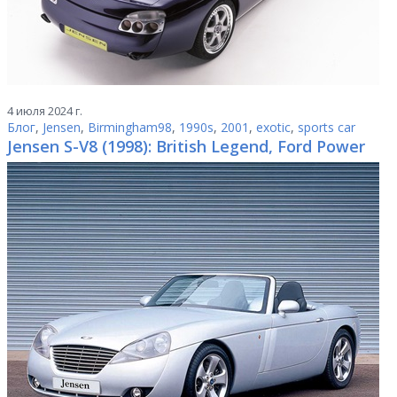
4 июля 2024 г.
Блог
,
Jensen
,
Birmingham98
,
1990s
,
2001
,
exotic
,
sports car
Jensen S-V8 (1998): British Legend, Ford Power