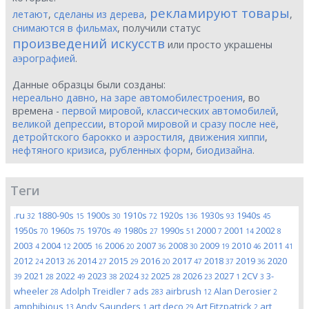
рекламируют товары
летают
,
сделаны из дерева
,
,
снимаются в фильмах
, получили статус
произведений искусств
или просто украшены
аэрографией
.
Данные образцы были созданы:
нереально давно
,
на заре автомобилестроения
, во
времена -
первой мировой
,
классических автомобилей
,
великой депрессии
,
второй мировой и сразу после неё
,
детройтского барокко и аэростиля
,
движения хиппи
,
нефтяного кризиса
,
рубленных форм
,
биодизайна
.
Теги
.ru
1880-90s
1900s
1910s
1920s
1930s
1940s
32
15
30
72
136
93
45
1950s
1960s
1970s
1980s
1990s
2000
2001
2002
70
75
49
27
51
7
14
8
2003
2004
2005
2006
2007
2008
2009
2010
2011
4
12
16
20
36
30
19
46
41
2012
2013
2014
2015
2016
2017
2018
2019
2020
24
26
27
29
20
47
37
36
2021
2022
2023
2024
2025
2026
2027
2CV
3-
39
28
49
38
32
28
23
1
3
wheeler
Adolph Treidler
ads
airbrush
Alan Derosier
28
7
283
12
2
amphibious
Andy Saunders
art deco
Art Fitzpatrick
art
13
1
29
2