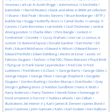
nouveau
art-car
Austin Briggs
autonomous
barchetta
5
40
1
13
7
batmobile
Bernd Reuters
black-and-white
BMW art collection
11
3
45
Boano
Bob Peak
Brooks Stevens
Bruce Bomberger
BTTF
17
1
1
7
1
2
bubble top
buggy
butterfly doors
Camal Studio
canopy
5
9
52
13
19
Caresto
Carlo Borromeo
cat-mobile
Cecil Chichester
central
2
4
3
2
driving position
Charlie Allen
Chris Bangle
contest
15
1
1
41
Continental
Corvette
Cozzy Graham
creo-car
curious
1
11
2
22
36
custom
diamond layout
Donald Gardner
Earl Horter
Ed
129
2
1
1
Roth
Eduard Molchanov
Edward A. Wilson
Edward Borein
2
4
3
1
Edward Penfield
Edwin Dahlberg
electric
Exner
exotic
3
2
88
1
347
Fabrizio Giugiaro
fashion
Fiat 500
Flavio Manzoni
Floyd Brink
1
13
2
4
flying car
Frank Xavier Leyendecker
Fred Cole
Fred
5
20
2
10
Ludekens
Fred Mizen
G-Class
George Barris
George Gibbs
1
4
11
1
3
George Harper
George Oliver
George Shepherd
Giorgetto
3
5
3
Giugiaro
Gordon Buehrig
Gordon Murray
GranStudio
Gray
1
2
6
1
Design
gullwing doors
Haddon Sundblom
Hans A. Muth
9
23
3
3
Harry Anderson
Harry Timmins
Henrik Fisker
hommage
2
3
9
43
hood ornament
hot-rod
hubless wheels
Ian Callum
23
17
1
1
illustrations
interior
J. Karl
James B. Deneen
James Bond
288
41
5
4
4
Jason Castriota
John Gannam
Kahn
Karl Godwin
Ken Dallison
2
2
2
3