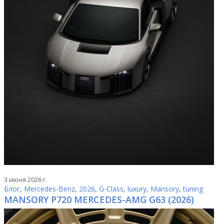
3 июня 2026 г.
Блог
,
Mercedes-Benz
,
2026
,
G-Class
,
luxury
,
Mansory
,
tuning
MANSORY P720 MERCEDES-AMG G63 (2026)