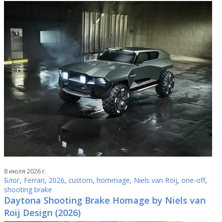
8 июля 2026 г.
Блог
,
Ferrari
,
2026
,
custom
,
hommage
,
Niels van Roij
,
one-off
,
shooting brake
Daytona Shooting Brake Homage by Niels van
Roij Design (2026)