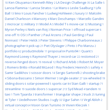
Ken Okuyama
Kenneth Riley
LA Design Challenge
La Salle
10
6
2
35
5
Lancia Flaminia
Lancia Stratos
Le Mans
Leslie Saalburg
Life
1
1
6
7
Ball
limo
Louis Fancher
Ludwig Hohlwein
luxury
Malcolm
13
9
5
2
51
Daniel Charleson
Mansory
Marc Deschamps
Marcello Gandini
4
4
1
microcar
military
Model A
Model T
movie-car
Mustang
2
32
31
5
6
32
1
Myron Perley
Niels van Roij
Norman Price
offroad supercar
6
3
1
6
one-off
OSI
Panther
Paul Arzens
Paul Gerding
Paul
70
3
2
2
2
Nonnast
Peter Helck
Peter Stevens
Philippe Charbonneaux
1
3
1
2
photographer
pick-up
Piet Olyslager
Pinto
Pio Manzu
8
21
2
3
2
portfolio
productmobile
proposal
Punto94
Quant
62
11
84
1
5
Raymond Loewy
Raymond Thayer
record-car
restomod
6
2
22
21
reverse-hinged doors
revival
Richard Arbib
Robert M. Moyer
19
12
3
Romero Britto
Ronald McLeod
Roy Frederic Heinrich
safety
2
4
1
5
4
Samir Sadikhov
scissor doors
Sergio Sartorelli
shooting brake
3
14
2
Sibona-Bassano
Simon Werner
single-seater
six-wheeled
4
3
3
27
19
sliding doors
solar-powered
sports car
Stan Galli
startup
6
5
84
1
71
streamline
suicide doors
supercar
Syd Mead
tandem
19
5
213
4
10
taxi
Tom Tjaarda
transformer
triangular shape
truck
tuning
1
3
1
2
25
Tyler
Uedelhoven Studios
ugly
Ugur Sahin
Virgil Abloh
48
1
3
32
13
2
virtual concept
Vision Gran Turismo
Vivien Kleczek
64
39
1