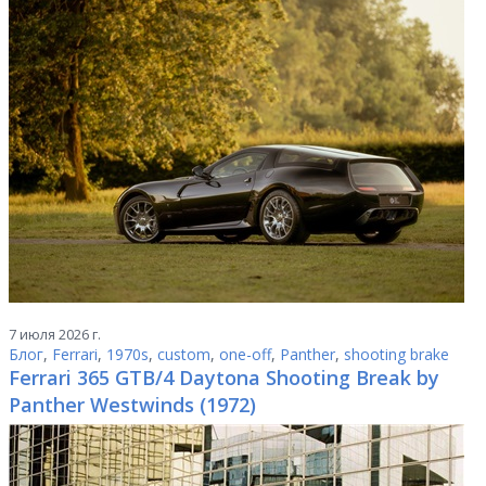
7 июля 2026 г.
Блог
,
Ferrari
,
1970s
,
custom
,
one-off
,
Panther
,
shooting brake
Ferrari 365 GTB/4 Daytona Shooting Break by
Panther Westwinds (1972)