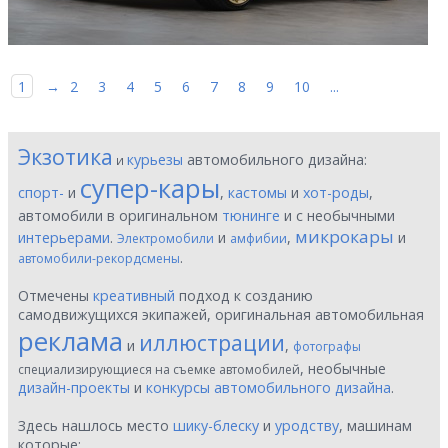
1
→
2
3
4
5
6
7
8
9
10
...
Экзотика
курьезы
автомобильного дизайна:
и
супер-кары
спорт-
и
,
кастомы
и
хот-роды
,
автомобили в оригинальном
тюнинге
и с необычными
микрокары
интерьерами
.
и
,
и
Электромобили
амфибии
.
автомобили-рекордсмены
Отмечены
креативный
подход к созданию
самодвижущихся экипажей, оригинальная автомобильная
реклама
иллюстрации
и
,
фотографы
, необычные
специализирующиеся на съемке автомобилей
дизайн-проекты
и
конкурсы автомобильного дизайна
.
Здесь нашлось место
шику-блеску
и
уродству
, машинам
которые: