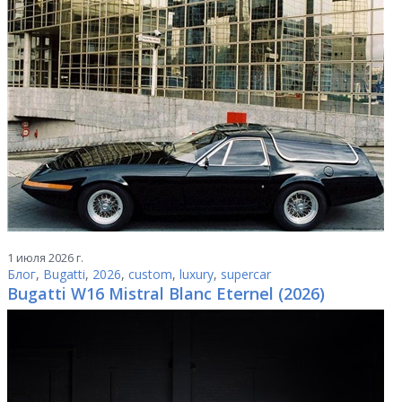
1 июля 2026 г.
Блог
,
Bugatti
,
2026
,
custom
,
luxury
,
supercar
Bugatti W16 Mistral Blanc Eternel (2026)