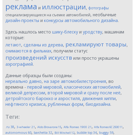
реклама
иллюстрации
и
,
фотографы
, необычные
специализирующиеся на съемке автомобилей
дизайн-проекты
и
конкурсы автомобильного дизайна
.
Здесь нашлось место
шику-блеску
и
уродству
, машинам
которые:
рекламируют товары
летают
,
сделаны из дерева
,
,
снимаются в фильмах
, получили статус
произведений искусств
или просто украшены
аэрографией
.
Данные образцы были созданы:
нереально давно
,
на заре автомобилестроения
, во
времена -
первой мировой
,
классических автомобилей
,
великой депрессии
,
второй мировой и сразу после неё
,
детройтского барокко и аэростиля
,
движения хиппи
,
нефтяного кризиса
,
рубленных форм
,
биодизайна
.
Теги:
,
,
,
,
,
.ru
38
3-wheeler
21
Aldo Brovarone
15
Alfa Romeo 1900
21
Alfa Romeo 6C 2500
11
,
,
,
,
,
autonomous
60
buggy
59
barchetta
32
bubble top
34
Bill Mitchell
12