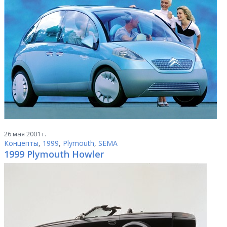
26 мая 2001 г.
Концепты
,
1999
,
Plymouth
,
SEMA
1999 Plymouth Howler