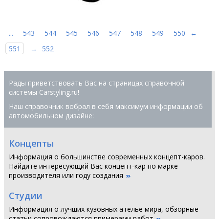
...
543
544
545
546
547
548
549
550
←
551
→
552
Рады приветствовать Вас на страницах справочной
системы Сarstyling.ru!
Наш справочник вобрал в себя максимум информации об
автомобильном дизайне:
Концепты
Информация о большинстве современных концепт-каров.
Найдите интересующий Вас концепт-кар по марке
производителя или году создания
Студии
Информация о лучших кузовных ателье мира, обзорные
статьи сопровождаются примерами работ