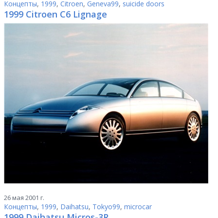
Концепты
,
1999
,
Citroen
,
Geneva99
,
suicide doors
1999 Citroen C6 Lignage
26 мая 2001 г.
Концепты
,
1999
,
Daihatsu
,
Tokyo99
,
microcar
1999 Daihatsu Micros-3R