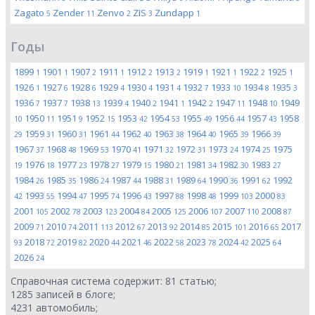
Zagato
Zender
Zenvo
ZIS
Zundapp
5
11
2
3
1
Годы
1899
1901
1907
1911
1912
1913
1919
1921
1922
1925
1
1
2
1
2
2
1
1
2
1
1926
1927
1928
1929
1930
1931
1932
1933
1934
1935
1
6
6
4
4
4
7
10
8
3
1936
1937
1938
1939
1940
1941
1942
1947
1948
1949
7
7
13
4
2
1
2
11
10
1950
1951
1952
1953
1954
1955
1956
1957
1958
10
11
9
15
42
53
49
44
43
1959
1960
1961
1962
1963
1964
1965
1966
29
31
31
44
40
38
40
39
39
1967
1968
1969
1970
1971
1972
1973
1974
1975
37
48
53
41
32
31
24
25
1976
1977
1978
1979
1980
1981
1982
1983
19
18
23
27
15
21
34
30
27
1984
1985
1986
1987
1988
1989
1990
1991
1992
26
35
24
44
31
64
36
62
1993
1994
1995
1996
1997
1998
1999
2000
42
55
47
74
43
88
48
103
83
2001
2002
2003
2004
2005
2006
2007
2008
105
78
123
84
125
107
110
87
2009
2010
2011
2012
2013
2014
2015
2016
2017
71
74
113
67
92
85
101
65
2018
2019
2020
2021
2022
2023
2024
2025
93
72
82
44
46
58
78
42
64
2026
24
Справочная система содержит:
81
статью;
1285
записей в блоге;
4231
автомобиль;