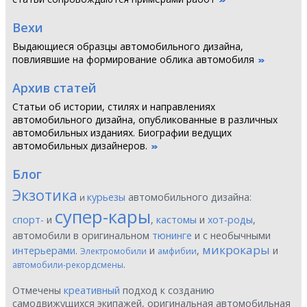
Вехи
Выдающиеся образцы автомобильного дизайна,
повлиявшие на формирование облика автомобиля
Архив статей
Статьи об истории, стилях и направлениях
автомобильного дизайна, опубликованные в различных
автомобильных изданиях. Биографии ведущих
автомобильных дизайнеров.
Блог
Экзотика
курьезы
автомобильного дизайна:
и
супер-кары
спорт-
и
,
кастомы
и
хот-роды
,
автомобили в оригинальном
тюнинге
и с необычными
микрокары
интерьерами
.
и
,
и
Электромобили
амфибии
.
автомобили-рекордсмены
Отмечены
креативный
подход к созданию
самодвижущихся экипажей, оригинальная автомобильная