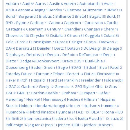
Auburn
Audi
Aurus
Austin
Autech
Autobianchi
Avatr
3
85
2
6
2
3
1
AZLK
Aznom
Beijing
Bentley
Bertone
Bizzarrini
BMW
4
4
1
17
14
2
123
Bond
Borgward
Brabus
Brilliance
Bristol
Bugatti
Buick
1
2
2
2
5
55
57
BYD
Byton
Cadillac
Canoo
Capricorn
Carcerano
Cardi
2
2
71
4
1
4
8
Castagna
Caterham
Century
Chandler
Changan
Chery
6
2
1
2
9
18
Chevrolet
Chrysler
Cisitalia
Citroen
Coggiola
Colani
128
72
3
84
3
33
Cole
Cord
Cunningham
Cupra
Czinger
Dacia
Daewoo
2
2
2
8
2
5
25
DAF
Daihatsu
Daimler
Dartz
Datsun
DC Design
Delage
6
92
1
7
3
26
3
Delahaye
DeLorean
Denza
DeSoto
DeTomaso
Deus
2
8
2
3
18
1
Diatto
Dodge
Donkervoort
Drako
DS
Dual-Ghia
1
69
3
2
7
4
Duesenberg
Eadon Green
Eagle
EDAG
Edsel
Elva
Facel
5
3
3
13
1
1
2
Faraday Future
Farman
Felber
Ferrari
Fiat
Fioravanti
2
2
6
94
205
10
Fisker
Fitch
Fittipaldi
Ford
Franklin
Freelander
Fuldamobil
8
1
1
224
5
1
GAC
Garford
Geely
Genesis
GFG Style
Ghia
Glas
2
20
2
12
15
6
12
1
GM
GMC
Gordon-Keeble
Graham
Gumpert
Hafei
30
17
1
1
1
1
Hanomag
Heinkel
Hennessey
Heuliez
Hillman
Hispano
1
1
6
6
1
Suiza
Holden
Honda
Hongqi
Hozon
Hudson
Hummer
8
8
94
4
1
9
4
Hupmobile
Hybrid Kinetic
Hyundai
I.A.D.
I.DE.A
Icona
IED
4
6
84
10
13
4
Infiniti
Intermeccanica
Isdera
Iso
Isotta Fraschini
Isuzu
6
28
5
3
9
10
29
ItalDesign
Jaguar
Jeep
Jensen
JIDU
Jordan
Kaiser
37
42
31
3
2
5
5