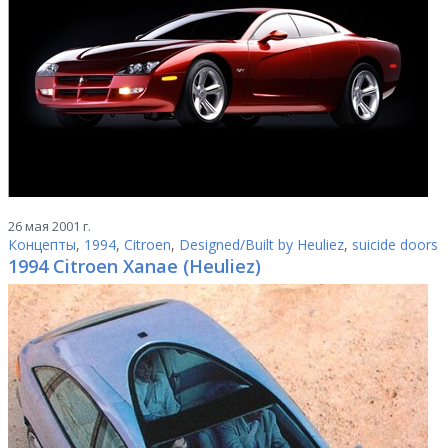
26 мая 2001 г.
Концепты
,
1994
,
Citroen
,
Designed/Built by Heuliez
,
suicide doors
1994 Citroen Xanae (Heuliez)