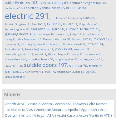
butterfly doors
108
,
,
,
,
canopy
89
Calty
28
central driving position
45
,
,
,
,
dreamcar
90
Corvette
45
double bubble
27
Continental
12
electric
291
,
,
,
,
Exner
24
Ercole Spada
13
e-tron
12
,
,
,
,
,
Fiat 500
25
Fabrizio Giugiaro
16
Fiat 1100
12
Fiat 850
17
Filippo Sapino
11
,
,
,
Giorgetto Giugiaro
88
Giovanni Michelotti
71
Franco Scaglione
29
,
,
,
,
,
gullwing doors
102
hommage
19
idea car
11
J Mays
12
Larry Shinoda
14
,
,
,
,
,
microcar
70
Marcello Gandini
38
luxury
11
Marc Deschamps
14
Maserati 3500
12
,
,
,
,
,
one-off
74
movie-car
11
Mustang
14
New Small Family
11
Norihiko Harada
13
,
,
,
,
pick-up
98
Paolo Martin
12
Patrick Le Quement
17
record-car
18
,
,
,
,
,
reverse-hinged doors
15
revival
13
Richard Teague
12
safety
22
scale model
11
,
,
,
,
scissor doors
46
shooting brake
50
single-seater
62
sliding doors
61
suicide doors
197
,
,
,
,
supercar
78
tandem
25
Streamline
20
,
,
,
,
,
Tom Tjaarda
24
ugly
25
transformer
14
truck
19
Uedelhoven Studios
14
virtual concept
14
Марки
Abarth
AC
Acura
Aehra
AeroMobil
Aiways
Alfa Romeo
28
5
23
2
3
4
Alpine
Alvis
American Motors
Apollo
Apperson
Ares
136
10
1
16
5
1
Design
Arnolt
Artega
ASA
Asahi Kasei
Aston Martin
ATS
11
1
1
1
2
56
3