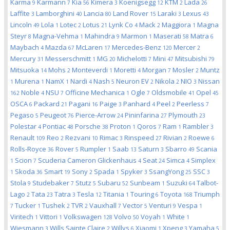
Karma
Karmann
Kia
Kimera
Koenigsegg
KTM
Lada
9
7
56
3
12
2
26
Laffite
Lamborghini
Lancia
Land Rover
Laraki
Lexus
3
40
80
15
3
43
Lincoln
Lola
Lotec
Lotus
Lynk Co
Mack
Maggiora
Magna
49
1
2
21
4
2
1
Steyr
Magna-Vehma
Mahindra
Marmon
Maserati
Matra
8
1
9
1
58
6
Maybach
Mazda
McLaren
Mercedes-Benz
Mercer
4
67
17
120
2
Mercury
Messerschmitt
MG
Michelotti
Mini
Mitsubishi
31
1
20
7
47
79
Mitsuoka
Mohs
Monteverdi
Moretti
Morgan
Mosler
Muntz
14
2
1
4
7
2
Murena
NamX
Nardi
Nash
Neuron EV
Nikola
NIO
Nissan
1
1
1
4
5
2
2
3
Noble
NSU
Officine Mechanica
Ogle
Oldsmobile
Opel
162
4
7
1
7
41
45
OSCA
Packard
Pagani
Paige
Panhard
Peel
Peerless
6
21
16
3
4
2
7
Pegaso
Peugeot
Pierce-Arrow
Pininfarina
Plymouth
5
76
24
27
23
Polestar
Pontiac
Porsche
Proton
Qoros
Ram
Rambler
4
48
38
1
7
1
3
Renault
Reo
Rezvani
Rimac
Rinspeed
Rivian
Roewe
109
2
10
3
27
2
6
Rolls-Royce
Rover
Rumpler
Saab
Saturn
Sbarro
Scania
36
5
1
13
3
49
Scion
Scuderia Cameron Glickenhaus
Seat
Simca
Simplex
1
7
4
24
4
Skoda
Smart
Sony
Spada
Spyker
SsangYong
SSC
1
36
19
2
1
3
25
3
Stola
Studebaker
Stutz
Subaru
Sunbeam
Suzuki
Talbot-
9
7
5
52
1
64
Lago
Tata
Tatra
Tesla
Titania
Touring
Toyota
Triumph
2
23
3
12
1
6
168
Tucker
Tushek
TVR
Vauxhall
Vector
Venturi
Vespa
7
1
2
2
7
5
9
1
Viritech
Vittori
Volkswagen
Volvo
Voyah
White
1
1
128
50
1
1
Wiesmann
Wills Sainte Claire
Willys
Xiaomi
Xpeng
Yamaha
3
2
6
1
3
5