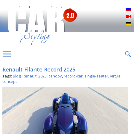
Р
E
D
Renault Filante Record 2025
Tags:
Blog
,
Renault
,
2025
,
canopy
,
record-car
,
single-seater
,
virtual
concept