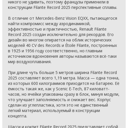
никого не удивить, поэтому французы применили в
конструкции Filante Record 2025 перспективные сплавы.
В отличие от Mercedes-Benz Vision EQXX, пытающегося
найти компромисс между аэродинамикой,
эффективностью и практичностью, Renault Filante
Record 2025 создан исключительно для рекордов. Его
дизайн во многом опирается на облик исторических
моделей 40 CV des Records и Étoile Filante, построенных
в 1925 и 1956 году соответственно, но главным
источником вдохновения авторы называются всё-таки
мир воздухоплавания.
При длине чуть больше 5 метров ширина Filante Record
2025 составляет всего 1,19 метра. Масса — одна тонна,
из которых 600 килограммов приходится на батарею. Её
ёмкость такая же, как у Scenic E-Tech, 87 киловатт-
часов, но ячейки упакованы сразу в блок, минуя модули,
что улучшает заполняемость и снижает вес. Корпус
сделан из углепластика, хотя это не единственный
легкий материал, используемый в конструкции
концепта.
Шасси и кокпит Filante Record 2025 представляет собой