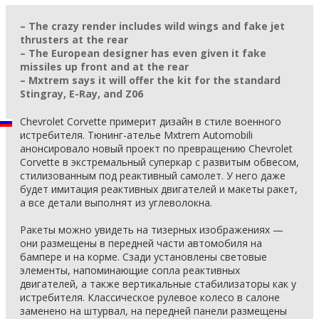
– The crazy render includes wild wings and fake jet
thrusters at the rear
– The European designer has even given it fake
missiles up front and at the rear
– Mxtrem says it will offer the kit for the standard
Stingray, E-Ray, and Z06
Chevrolet Corvette примерит дизайн в стиле военного
истребителя. Тюнинг-ателье Mxtrem Automobili
анонсировало новый проект по превращению Chevrolet
Corvette в экстремальный суперкар с развитым обвесом,
стилизованным под реактивный самолет. У него даже
будет имитация реактивных двигателей и макеты ракет,
а все детали выполнят из углеволокна.
Ракеты можно увидеть на тизерных изображениях —
они размещены в передней части автомобиля на
бампере и на корме. Сзади установлены световые
элементы, напоминающие сопла реактивных
двигателей, а также вертикальные стабилизаторы как у
истребителя. Классическое рулевое колесо в салоне
заменено на штурвал, на передней панели размещены