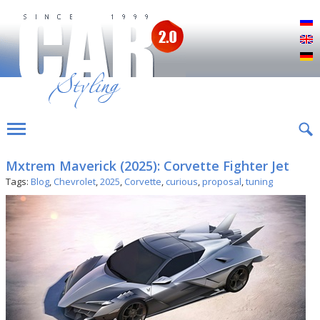
Р
E
D
Mxtrem Maverick (2025): Corvette Fighter Jet
Tags:
Blog
,
Chevrolet
,
2025
,
Corvette
,
curious
,
proposal
,
tuning