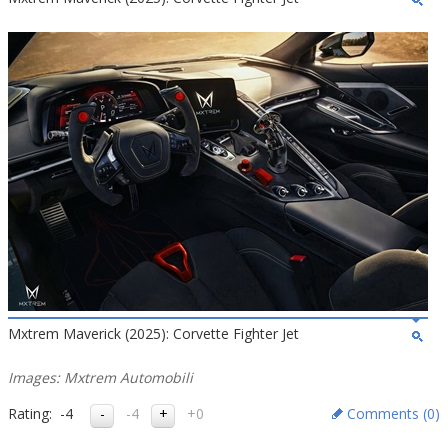
Mxtrem Maverick (2025): Corvette Fighter Jet
Images: Mxtrem Automobili
Rating:
-4
-4
+0
Comments (
0
)