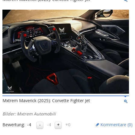
Mxtrem Maverick (2025): Corvette Fighter Jet
Bilder: Mxtrem Automobili
Bewertung:
-4
-4
+0
Kommentare (
0
)