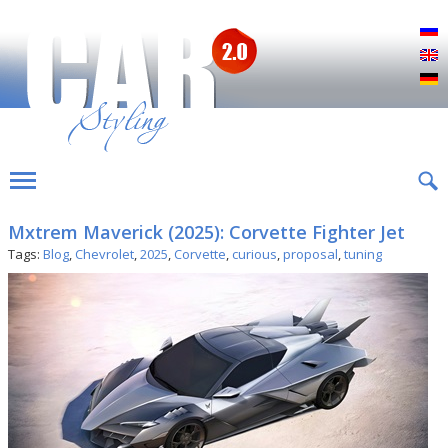
Р
E
D
Mxtrem Maverick (2025): Corvette Fighter Jet
Tags:
Blog
,
Chevrolet
,
2025
,
Corvette
,
curious
,
proposal
,
tuning