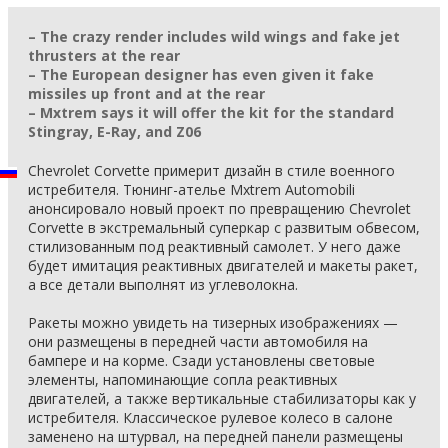
– The crazy render includes wild wings and fake jet
thrusters at the rear
– The European designer has even given it fake
missiles up front and at the rear
– Mxtrem says it will offer the kit for the standard
Stingray, E-Ray, and Z06
Chevrolet Corvette примерит дизайн в стиле военного
истребителя. Тюнинг-ателье Mxtrem Automobili
анонсировало новый проект по превращению Chevrolet
Corvette в экстремальный суперкар с развитым обвесом,
стилизованным под реактивный самолет. У него даже
будет имитация реактивных двигателей и макеты ракет,
а все детали выполнят из углеволокна.
Ракеты можно увидеть на тизерных изображениях —
они размещены в передней части автомобиля на
бампере и на корме. Сзади установлены световые
элементы, напоминающие сопла реактивных
двигателей, а также вертикальные стабилизаторы как у
истребителя. Классическое рулевое колесо в салоне
заменено на штурвал, на передней панели размещены